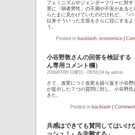
フェミニズムやジェンダーフリーに対す
景に「弱者男性」の不満や不安があると
らたまに見かけていたのだけれど、『バ
以来そういった主張をさらに目にするよ
う。
Posted in
backlash
,
economics
|
Com
小谷野敦さんの回答を検証する
ん専用コメント欄）
2006/07/09 日曜日 - 09:59:24 by admin
さて、改変につぐ改変を繰り返す小谷野
が提示した７つの質問に対し、小谷野氏
きた。
Posted in
backlash
|
Comments
共感はできても賛同してはいけ
ッシュ！』を非難する」