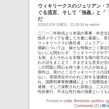
ウィキリークスのジュリアン・
ぐる流言、そして「強姦」と「
だ
2010/12/26 日曜日 - 21:30:34 by admin
二〇一〇年秋頃より米国の軍事・外交文
既存メディアを通して大量に暴露し、世
ウィキリークスの責任者、ジュリアン・
捕劇については、確かな情報がごく限定
ないにも関わらず、ウィキリークスやア
る側、またそれらを非難する側の双方の
わさ話をまじえて、さまざまな意見が交
この問題に関心を持つ多くの人が知るよ
用件は、実のところウィキリークスの活
ない。英国滞在中のかれに対する逮捕状
れ、国際刑事警察機構によって国際指名
逮捕、そして保釈された容疑は、二人の
性的暴行、不法な性行為の強要というも
Posted in
code
,
feminism
,
politics
,
s
Comments (2)
|