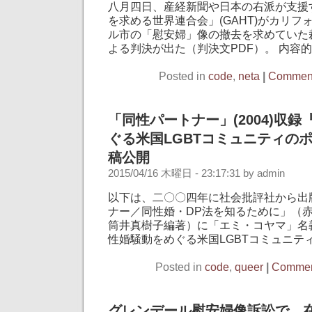
八月四日、産経新聞や日本の右派が支援
を求める世界連合会」(GAHT)がカリフ
ル市の「慰安婦」像の撤去を求めていた
よる判決が出た（判決文PDF）。 内容的に
Posted in
code
,
neta
|
Comment
「同性パートナー」(2004)収
ぐる米国LGBTコミュニティの
稿公開
2015/04/16 木曜日 - 23:17:31 by admin
以下は、二〇〇四年に社会批評社から出
ナー／同性婚・DP法を知るために」（
筒井真樹子編著）に「エミ・コヤマ」名
性婚騒動をめぐる米国LGBTコミュニティ
Posted in
code
,
queer
|
Comment
グレンデール慰安婦像訴訟で、