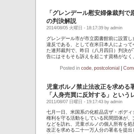
「グレンデール慰安婦像裁判で
の判決解説
2014/08/05 火曜日 - 18:17:39 by admin
グレンデール市が市立図書館前に設置し
違反である、として在米日本人によって
た連邦裁判で、昨日（八月四日）判決が
告にはそもそも訴えを起こす資格がなく、
Posted in
code
,
postcolonial
|
Comm
児童ポルノ禁止法改正を求める
「人身売買に反対する」という
2011/08/07 日曜日 - 19:17:43 by admin
七月一日、米国系の化粧品店ザ・ボディ
権利を守る活動をしている民間団体が、
などを訪れ、児童ポルノの個人所有を処
改正を求める二十一万人分の署名を提出