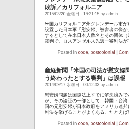
敗訴／カリフォルニア
2015/03/20 金曜日 - 19:21:15 by admin
米国カリフォルニア州グレンデール市が
設置した日本軍「慰安婦」被害者の像が
するとして在米日本人数名とその団体（G
裁判で、ロスアンゼルス先週一審判決が下
Posted in
code
,
postcolonial
|
Comm
産経新聞「米国の司法が慰安婦
う終わったとする審判」は誤報
2014/09/17 水曜日 - 00:12:33 by admin
慰安婦問題は国際法上すでに解決済みで
が、その論証の一部として、韓国・台湾
国の元慰安婦が日本政府をアメリカ連邦
判決を挙げることがよくある。たとえば産
Posted in
code
,
postcolonial
|
Comm