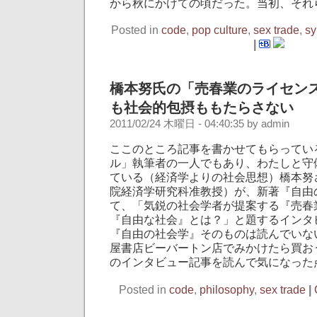
から秋にかけての頃だった。当初、それら
Posted in
code
,
pop culture
,
sex trade
,
s
|
橋本努氏の「売春業のライセン
も社会的包摂ももたらさない
2011/02/24 木曜日 - 04:40:35 by admin
ここのところ記事を書かせてもらってい
ル」執筆者の一人でもあり、わたしと守
ている（経済学よりの社会思想）橋本努
院経済学研究科准教授）が、新著『自由
て、「気鋭の社会学者が提案する『売春
『自由な社会』とは？」と題するインタ
『自由の社会学』そのものは読んでいな
屋書店ビーバートン店でみかけたら買お
のインタビュー記事を読んで気になった
Posted in
code
,
philosophy
,
sex trade
|