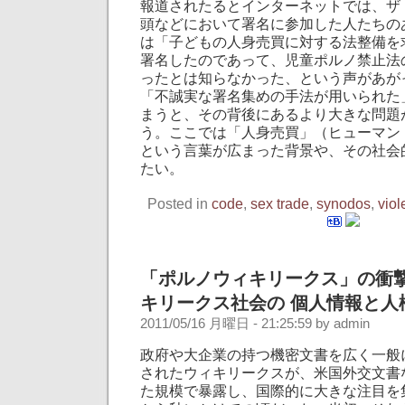
報道されたるとインターネットでは、ザ
頭などにおいて署名に参加した人たちの
は「子どもの人身売買に対する法整備を
署名したのであって、児童ポルノ禁止法
ったとは知らなかった、という声があが
「不誠実な署名集めの手法が用いられた
まうと、その背後にあるより大きな問題
う。ここでは「人身売買」（ヒューマン
という言葉が広まった背景や、その社会
たい。
Posted in
code
,
sex trade
,
synodos
,
viol
「ポルノウィキリークス」の衝撃
キリークス社会の 個人情報と人
2011/05/16 月曜日 - 21:25:59 by admin
政府や大企業の持つ機密文書を広く一般
されたウィキリークスが、米国外交文書
た規模で暴露し、国際的に大きな注目を