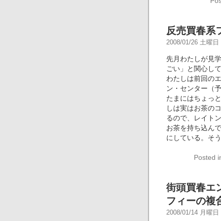
Pos
反売買春系
2008/01/26 土曜日 -
先月わたしが見
ごい」と関心し
わたしは前回の
ン・センター（
たまにはちょっ
しは実はお茶の
るので、レイト
お茶を持ち込ん
にしている。そ
Posted 
街頭買春エ
フィーの複
2008/01/14 月曜日 -