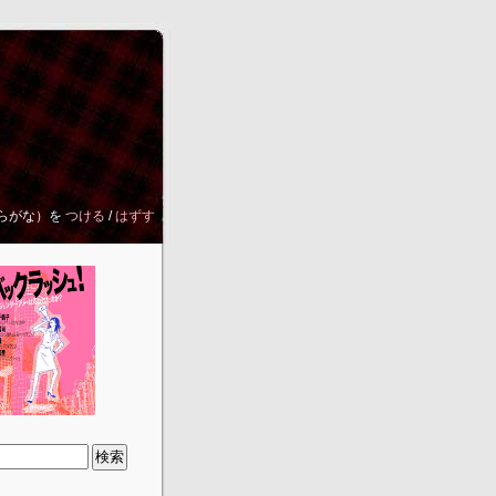
らがな）を
つける
/
はずす