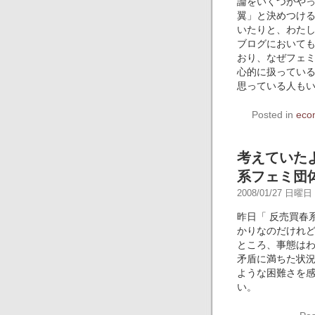
論をいくつかや
翼」と決めつけ
いたりと、わた
ブログにおいて
おり、なぜフェ
心的に扱ってい
思っている人も
Posted in
eco
考えていた
系フェミ団
2008/01/27 日曜日 -
昨日「 反売買春
かりなのだけれ
ところ、事態は
矛盾に満ちた状
ような困難さを
い。