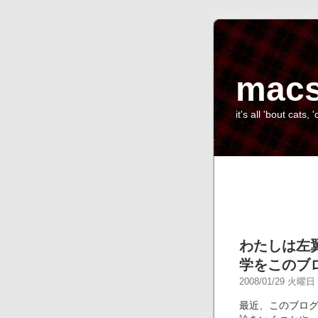
macs
it's all 'bout cats, '
わたしは左
学をこのブ
2008/01/29 火曜日 -
最近、このブロ