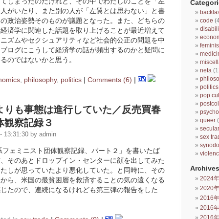
ってしまったのだけれど、その中でわたしのことを「左
Categori
る人がいたり、また別の人が「左翼とは思わない」と書
backla
しの政治姿勢そのものが議題となった。また、どちらの
code
(
disabili
も経済学に関連した話題を取り上げることが最近増えて
econo
ミニズムやセクシュアリティなど社会的公正の問題を中
femini
るブログにこうして経済学の話が頻出するのかと疑問に
medici
いるのではないかと思う。
miscel
neta
(1
philos
nomics
,
philosophy
,
politics
|
Comments (6)
|
politics
pop cul
postcol
よりも事態は進行していた／反売買春
psycho
queer
(
体観察記録３
secula
 13:31:30 by admin
sex tra
synod
系フェミニスト団体観察記録、パート２」を書いたば
violen
ど、そのあとドロップイン・センターに顔を出してみた
Archives
わたしが思っていたより悪化していた。と同時に、その
2024
況から、米国の最貧困層を救済することの気の遠くなる
2020
感じたので、連続になるけれども第三弾の報告をした
2016
2016
2016