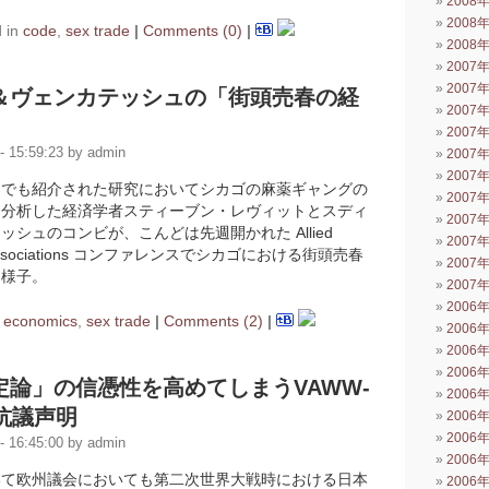
2008
2008
 in
code
,
sex trade
|
Comments (0)
|
2008
2007
2007
＆ヴェンカテッシュの「街頭売春の経
2007
2007
 15:59:23 by admin
2007
2007
』でも紹介された研究においてシカゴの麻薬ギャングの
2007
を分析した経済学者スティーブン・レヴィットとスディ
2007
シュのコンビが、こんどは先週開かれた Allied
2007
nce Associations コンファレンスでシカゴにおける街頭売春
2007
た様子。
2007
2006
n
economics
,
sex trade
|
Comments (2)
|
2006
2006
2006
定論」の信憑性を高めてしまうVAWW-
2006
an抗議声明
2006
2006
 16:45:00 by admin
2006
いて欧州議会においても第二次世界大戦時における日本
2006