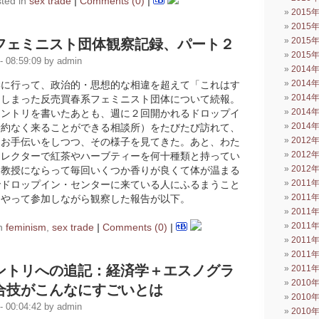
ted in
sex trade
|
Comments (0)
|
2015
2015
2015
フェミニスト団体観察記録、パート２
2015
 08:59:09 by admin
2014
2014
学に行って、政治的・思想的な相違を超えて「これはす
2014
てしまった反売買春系フェミニスト団体について続報。
2014
エントリを書いたあとも、週に２回開かれるドロップイ
2014
予約なく来ることができる相談所）をたびたび訪れて、
2012
とお手伝いをしつつ、その様子を見てきた。あと、わた
2012
コレクターで紅茶やハーブティーを何十種類と持ってい
2012
ン教授にならって毎回いくつか香りが良くて体が温まる
2011
でドロップイン・センターに来ている人にふるまうこと
2011
うやって参加しながら観察した報告が以下。
2011
2011
in
feminism
,
sex trade
|
Comments (0)
|
2011
2011
ントリへの追記：経済学＋エスノグラ
2011
2010
合技がこんなにすごいとは
2010
 00:04:42 by admin
2010