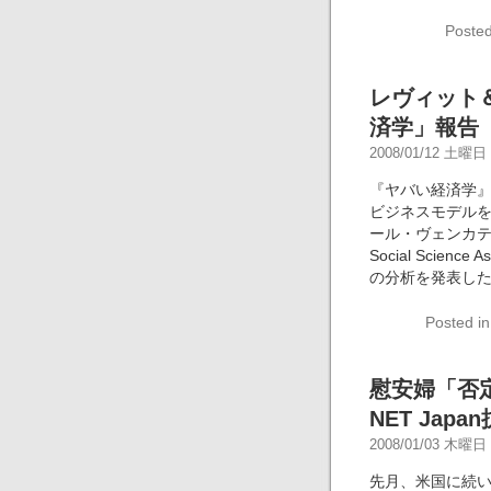
Posted
レヴィット
済学」報告
2008/01/12 土曜日 -
『ヤバい経済学
ビジネスモデル
ール・ヴェンカテッ
Social Scie
の分析を発表し
Posted i
慰安婦「否
NET Jap
2008/01/03 木曜日 -
先月、米国に続