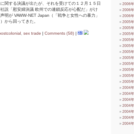
題に関する決議が出たが、それを受けての１２月１５日
2006
社説「慰安婦決議 欧州での連鎖反応が心配だ」がけ
2006
明が VAWW-NET Japan（「戦争と女性への暴力」
2006
ク）から回ってきた。
2005
2005
postcolonial
,
sex trade
|
Comments (58)
|
2005
2005
2005
2005
2005
2005
2005
2005
2005
2004
2004
2004
2004
2004
2004
2004