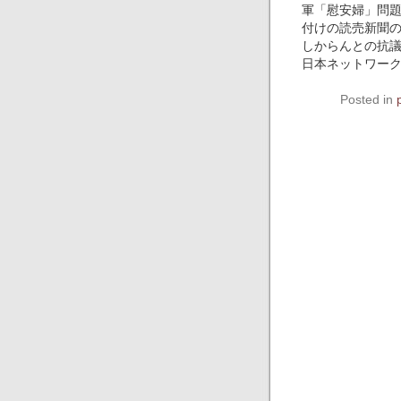
軍「慰安婦」問
付けの読売新聞の
しからんとの抗議声
日本ネットワー
Posted in