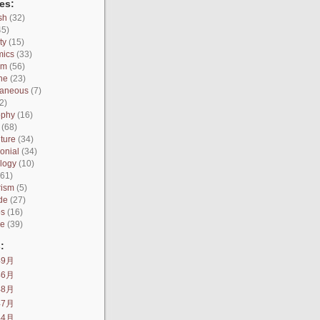
es:
sh
(32)
45)
ty
(15)
mics
(33)
sm
(56)
ne
(23)
laneous
(7)
2)
ophy
(16)
(68)
ture
(34)
onial
(34)
logy
(10)
61)
rism
(5)
de
(27)
os
(16)
ce
(39)
:
年9月
年6月
年8月
年7月
年4月