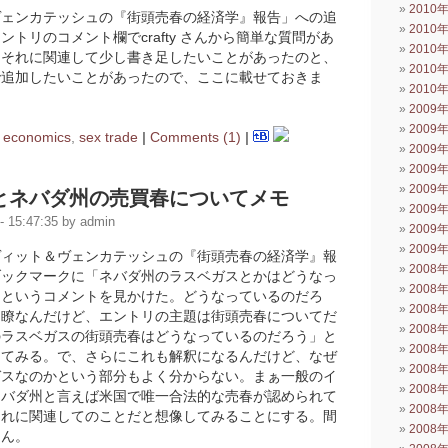
2010
ヴェンカテッシュの『街頭売春の経済学』報告」への追
2010
ントリのコメント欄でcrafty さんから簡単な質問があ
2010
、それに関連して少し書き足したいことがあったのと、
2010
で追加したいことがあったので、ここに載せておきま
2010
2009
2009
n
economics
,
sex trade
|
Comments (1)
|
2009
2009
2009
とネバダ州の売買春についてメモ
2009
 15:47:35 by admin
2009
2009
ヴィット＆ヴェンカテッシュの『街頭売春の経済学』報
2008
ブックマークに「ネバダ州のラスベガスとかはどうなっ
2008
」というコメントを見かけた。どうなっているのだろ
2008
明瞭なんだけど、エントリの主題は街頭売春についてだ
2008
のラスベガスの街頭売春はどうなっているのだろう」と
2008
してみる。で、さらにこれも解釈になるんだけど、なぜ
2008
ガスなのかという部分もよく分からない。まぁ一般のイ
2008
ネバダ州と言えば米国で唯一合法的な売春が認められて
2008
それに関連してのことだと想像してみることにする。間
2008
めん。