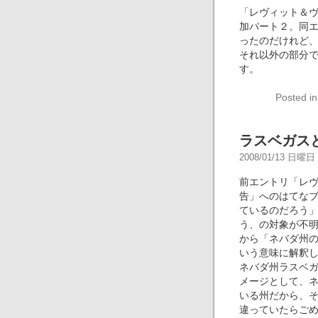
「レヴィット＆
加パート２。同エ
ったのだけれど
それ以外の部分
す。
Posted i
ラスベガス
2008/01/13 日曜日 -
前エントリ「レ
告」へのはてな
ているのだろう
う、の対象が不
から「ネバダ州
いう意味に解釈
ネバダ州ラスベ
メージとして、
いる州だから、
違っていたらご