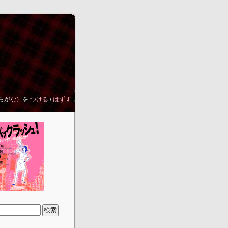
らがな）を
つける
/
はずす