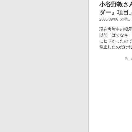
小谷野敦さ
ダー』項目
2005/09/06 火曜日 -
現在実験中の掲示板
以前「はてなキ
にヒドかったの
修正したのだけ
Pos