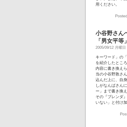
用ください。
Posted
小谷野さん
「男女平等
2005/09/12 月曜日 -
キーワード」の
を紹介したとこ
内容に書き換え
当の小谷野敦さ
込んだ上に、自
しがなんばさん
ー」まで書き換
その『ブレンダ
いない」と付け
Pos