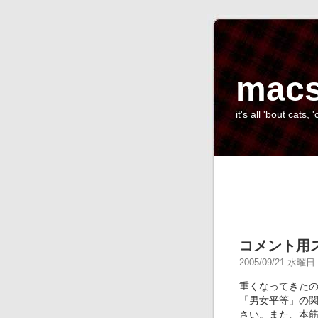
macs
it's all 'bout cats, '
コメント用
2005/09/21 水曜日 -
重くなってきた
「男女平等」の
さい。また、本