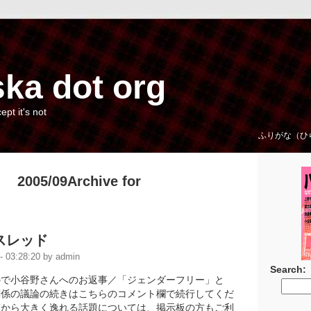
ka dot org
cept it's not
ふりがな（ひ
2005/09Archive for
スレッド
 03:28:20 by admin
Search:
ので小谷野さんへのお返事／「ジェンダーフリー」と
関係の議論の続きはこちらのコメント欄で続行してくだ
筋から大きく逸れる話題については、掲示板の方もご利