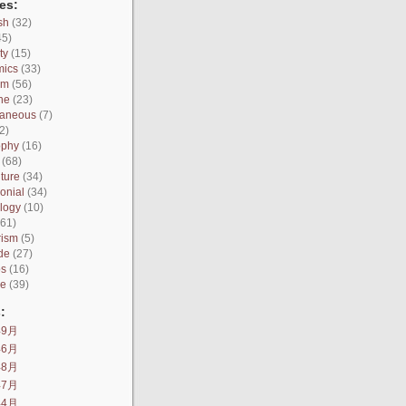
es:
sh
(32)
45)
ty
(15)
mics
(33)
sm
(56)
ne
(23)
laneous
(7)
2)
ophy
(16)
(68)
ture
(34)
onial
(34)
logy
(10)
61)
rism
(5)
de
(27)
os
(16)
ce
(39)
:
年9月
年6月
年8月
年7月
年4月