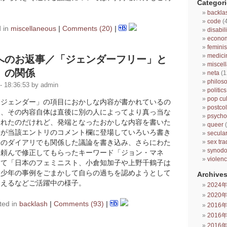
Categori
backla
code
(
 in
miscellaneous
|
Comments (20)
|
disabili
econo
femini
medici
へのお返事／「ジェンダーフリー」と
miscel
」の関係
neta
(1
philos
 18:36:53 by admin
politics
pop cul
「ジェンダー」の項目におかしな内容が書かれているの
postcol
ろ、その内容自体は直後に別の人によってより真っ当な
psycho
られたのだけれど、発端となったおかしな内容を書いた
queer
(
んが当該エントリのコメント欄に登場していろいろ書き
secula
sex tra
身のダイアリでも関係した議論を書き込み、さらにわた
synod
に頼んで修正してもらったキーワード「ジョン・マネ
violen
えて「日本のフェミニスト、小倉知加子や上野千鶴子は
』少年の事例をごまかして自らの過ちを認めようとして
Archives
加えるなどご活躍中の様子。
2024
2020
ted in
backlash
|
Comments (93)
|
2016
2016
2016