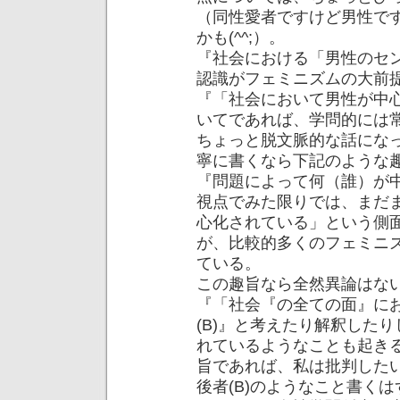
（同性愛者ですけど男性で
かも(^^;）。
『社会における「男性のセ
認識がフェミニズムの大前
『「社会において男性が中
いてであれば、学問的には
ちょっと脱文脈的な話にな
寧に書くなら下記のような
『問題によって何（誰）が
視点でみた限りでは、まだ
心化されている」という側面
が、比較的多くのフェミニ
ている。
この趣旨なら全然異論はな
『「社会『の全ての面』に
(B)』と考えたり解釈したり
れているようなことも起きる
旨であれば、私は批判した
後者(B)のようなこと書く