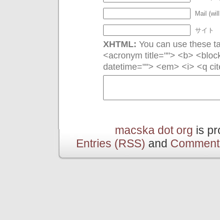
Mail (wil
サイト
XHTML:
You can use these tag
<acronym title=""> <b> <bloc
datetime=""> <em> <i> <q cit
macska dot org
is p
Entries (RSS)
and
Comment