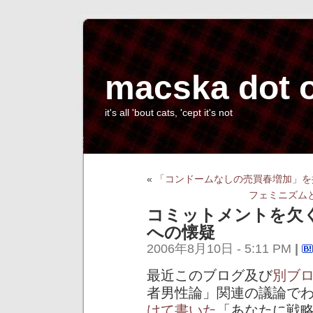
macska dot 
it's all 'bout cats, 'cept it's not
«
「コンドームなしの売買春増加」を
フェミニズム
コミットメントを欠
への懐疑
2006年8月10日 - 5:11 PM
|
最近このブログ及び
別ブ
者男性論」関連の議論でわた
けて書いた
「あなたに戦