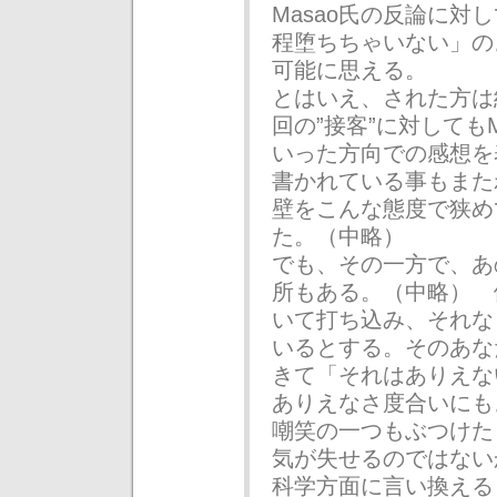
Masao氏の反論に
程堕ちちゃいない」の
可能に思える。
とはいえ、された方は
回の”接客”に対してもMa
いった方向での感想を
書かれている事もまた
壁をこんな態度で狭め
た。（中略）
でも、その一方で、あ
所もある。（中略） 
いて打ち込み、それな
いるとする。そのあな
きて「それはありえな
ありえなさ度合いにも
嘲笑の一つもぶつけた
気が失せるのではない
科学方面に言い換える