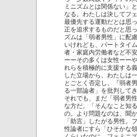
ミニズムとは関係ない」
なる。わたしは決してフ
最優先する運動だとは思
正を追求するものだと思
ズムは「弱者男性」に配
いけれども、パートタイ
者・家庭内労働者など不
ーーその多くは女性ーー
れらを積極的に支援する
した立場から、わたしは
とごとく否定し、『弱者
る一部論者」を批判して
それでも、まだ「弱者男
な方だ。「そんなこと知
の。より問題なのは、聞
「助言」したがる男性。
性論者にすら「ひそかな
くらいなのに、フェミニ