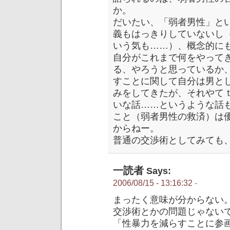
か。
だいたい、「弱者男性」と
義もはっきりしていないし
いう気も……）、概念的に
自分がこれまで何をやって
る、やろうと思っているか
すことに関して自分は男と
みをしてきたが、それやて
いな話……というような話
こと（弱者男性の救済）は
からねー。
普通の交渉術としてみても
一読者
Says:
2006/08/15 - 13:16:32
-
まったく意味が分からない
交渉術とかの問題じゃない
「性暴力を減らすことに参