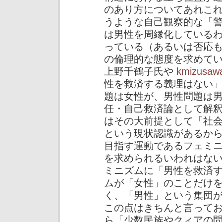
のあり方についてあれこ
うような自己観察的な「
は男性を周縁化している
っている（あるいは否応
の倫理的な態度を求めて
上野千鶴子氏や
kmizusa
性を救済する義理はない
題は女性が、男性問題は
任・自己救済論として解
はその大前提として「社
という現状認識があるか
目指す運動であるフェミ
を求められるいわれはな
ミニズムに「男性を救済
ムが「女性」のことだけ
く、「男性」という集団
この点はきちんと言って
ら「少数民族やクィアの