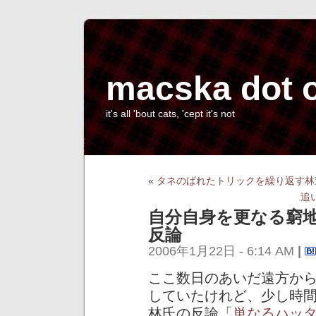
macska dot 
it's all 'bout cats, 'cept it's not
«
タネのばれたトリックを繰り返す林
追
自分自身を更なる窮
反論
2006年1月22日 - 6:14 AM
|
ここ数日のあいだ遠方か
していたけれど、少し時
林氏の反論「
単なるハッ