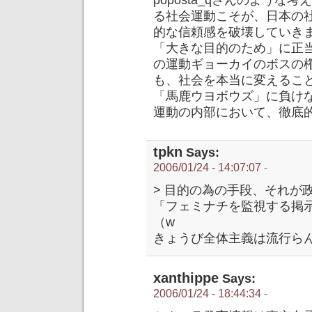
poposta_qさんのよう
る社会運動こそが、日本の
的な信頼感を破壊していき
「大きな目的のため」に正
の運動ギョーカイのボスの
も、社会を本当に変えるこ
「馬鹿ウヨボウズ」に負け
運動の内部において、徹底
tpkn
Says:
2006/01/24 - 14:07:07
-
> 目的の為の手段、それが
「フェミナチを監視する掲
（w
きょうび全体主義は流行ら
xanthippe
Says:
2006/01/24 - 18:44:34
-