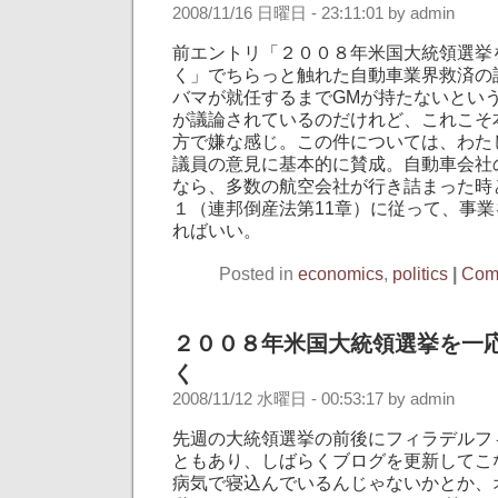
2008/11/16 日曜日 - 23:11:01 by admin
前エントリ「２００８年米国大統領選挙
く」でちらっと触れた自動車業界救済の
バマが就任するまでGMが持たないとい
が議論されているのだけれど、これこそ
方で嫌な感じ。この件については、わた
議員の意見に基本的に賛成。自動車会社
なら、多数の航空会社が行き詰まった時
１（連邦倒産法第11章）に従って、事
ればいい。
Posted in
economics
,
politics
|
Com
２００８年米国大統領選挙を一
く
2008/11/12 水曜日 - 00:53:17 by admin
先週の大統領選挙の前後にフィラデルフ
ともあり、しばらくブログを更新してこ
病気で寝込んでいるんじゃないかとか、