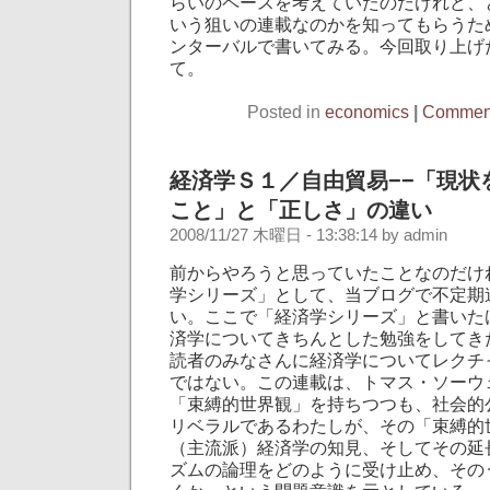
らいのペースを考えていたのだけれど、
いう狙いの連載なのかを知ってもらうた
ンターバルで書いてみる。今回取り上げ
て。
Posted in
economics
|
Comment
経済学Ｓ１／自由貿易−−「現状
こと」と「正しさ」の違い
2008/11/27 木曜日 - 13:38:14 by admin
前からやろうと思っていたことなのだけ
学シリーズ」として、当ブログで不定期
い。ここで「経済学シリーズ」と書いた
済学についてきちんとした勉強をしてき
読者のみなさんに経済学についてレクチ
ではない。この連載は、トマス・ソーウ
「束縛的世界観」を持ちつつも、社会的
リベラルであるわたしが、その「束縛的
（主流派）経済学の知見、そしてその延
ズムの論理をどのように受け止め、その