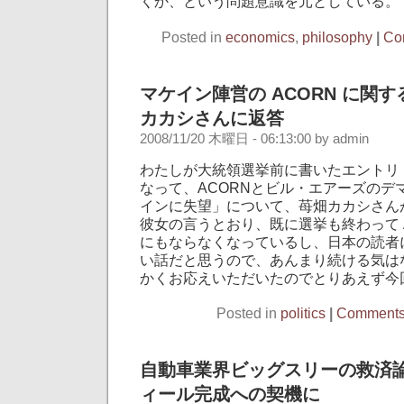
くか、という問題意識を元としている。
Posted in
economics
,
philosophy
|
Co
マケイン陣営の ACORN に関
カカシさんに返答
2008/11/20 木曜日 - 06:13:00 by admin
わたしが大統領選挙前に書いたエントリ
なって、ACORNとビル・エアーズのデ
インに失望」について、苺畑カカシさん
彼女の言うとおり、既に選挙も終わって A
にもならなくなっているし、日本の読者
い話だと思うので、あんまり続ける気は
かくお応えいただいたのでとりあえず今
Posted in
politics
|
Comments 
自動車業界ビッグスリーの救済
ィール完成への契機に