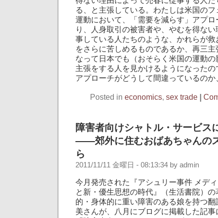
る、と主張している。わたしは米国のフ
運動において、「需要を減らす」アプロ
り、人身取引の被害者や、やむを得ない
事している人たちのような、かれらが救
をさらに苦しめるものであるか、再三主
なって日本でも（おそらく米国の運動の
主張をする人を見かけるようになったの
アプローチがどうして間違っているのか
Posted in
economics
,
sex trade
|
Com
障害者向けシャトル・サービス
――郊外に住むおばあちゃんの
ら
2011/11/11 金曜日 - 08:13:34 by admin
今月発売された『アシュリー事件 メデ
と新・優生思想の時代』（生活書院）の
的・身体的に重い障害のある娘を持つ翻
美さんが、八月にブログに掲載した記事