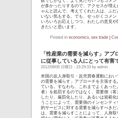
数でしかなく、よく見たらいつもコメン
が多かったりするので、アクセスが増え
ゃんと読んで、考えてくれた人は、ふだ
いない気もする。でも、せっかくコメン
いろいろお応えしつつ、わたしの意見や
きたいと思います。
Posted in
economics
,
sex trade
|
Com
「性産業の需要を減らす」アプ
に従事している人にとって有害
2012/08/05 日曜日 - 23:29:33 by admin
米国の反人身取引・反売買春運動におい
の需要を減らす」アプローチを主張する
ている。すなわち、これまでよくあった
者）を処罰するのではなく、需要側（客
したり、厳罰化したり、あるいは規範化
うことによって、需要側のインセンティ
的サービスに対する需要を減らすべきだ
は、需要を減らすことによって、人身取
得ない理由によって売春に従事する人た