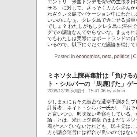
エントリ「米国トンデモ保守の主張を日
せる」に対して、さっそくカカシさんか
わざクレタ島でバケーション中にわたし
いいのになぁ。クレタ島で過ごせる貴重
でしょ？ わたしがもしクレタ島に滞在
グでの議論なんてやらないな。まぁそれ
でもわたしは実際にはポートランドの自
いるので、以下にぐだぐだ議論を続けて
Posted in
economics
,
neta
,
politics
|
C
ミネソタ上院再集計は「負けるが
ト・シルバーの「馬鹿げた」ゲ
2008/12/09 火曜日 - 15:41:06 by admin
少しまえにもその緻密な選挙予測を別ブ
計算者」ネイト・シルバー氏が、「おそ
と言いつつ、興味深い考察をしている。
論」とは、米国上院選挙ではまだミネソ
着がついていないけれども、民主党はこ
方が議会運営には都合が良いのではない