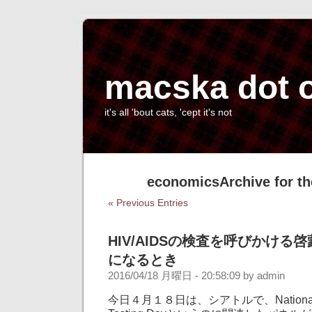
macska dot 
it's all 'bout cats, 'cept it's not
economicsArchive for th
« Previous Entries
HIV/AIDSの検査を呼びかける
になるとき
2016/04/18 月曜日 - 20:58:09 by admin
今日４月１８日は、シアトルで、National Tr