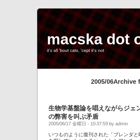
macska dot 
it's all 'bout cats, 'cept it's not
2005/06Archive 
生物学基盤論を唱えながらジェ
の弊害を叫ぶ矛盾
2005/06/17 金曜日 - 10:37:59 by admin
いつものように復刊された「ブレンダと