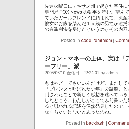
先週火曜日にテキサス州で起きた事件に
専門局 FOX News の記事を読む。望
ていたガールフレンドに頼まれて、流産
彼女のお腹を踏んだ１９歳の男性が逮捕
の有罪判決を受けたというのがその内容
Posted in
code
,
feminism
|
Comme
ジョン・マネーの正体、実は「
ーフリー」派
2005/06/10 金曜日 - 22:24:01 by admin
もはやどーでもいいんだけど、またして
「ブレンダと呼ばれた少年」の話題。と
刊されたことで新しく感想を述べている
したところ、わたしがここで以前書いた
ると思われる記述を偶然発見したので、
なくちゃいけないと思ったのね。
Posted in
backlash
|
Comments