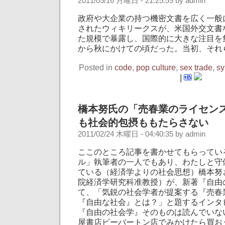
2011/05/16 月曜日 - 21:25:59 by admin
政府や大企業の持つ機密文書を広く一般
されたウィキリークスが、米国外交文書
た規模で暴露し、国際的に大きな注目を
から秋にかけての頃だった。当初、それら
Posted in
code
,
pop culture
,
sex trade
,
s
|
橋本努氏の「売春業のライセン
も社会的包摂ももたらさない
2011/02/24 木曜日 - 04:40:35 by admin
ここのところ記事を書かせてもらってい
ル」執筆者の一人でもあり、わたしと守
ている（経済学よりの社会思想）橋本努
院経済学研究科准教授）が、新著『自由
て、「気鋭の社会学者が提案する『売春
『自由な社会』とは？」と題するインタ
『自由の社会学』そのものは読んでいな
屋書店ビーバートン店でみかけたら買お