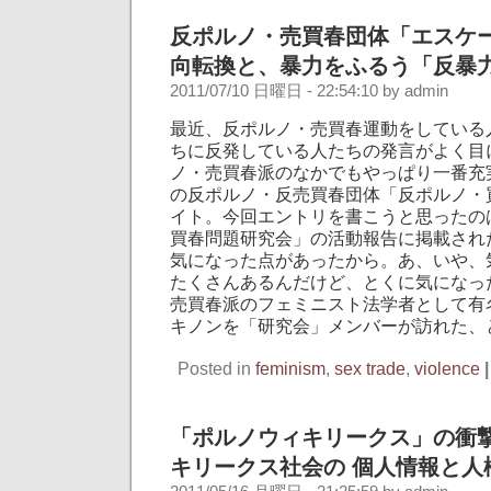
反ポルノ・売買春団体「エスケ
向転換と、暴力をふるう「反暴
2011/07/10 日曜日 - 22:54:10 by admin
最近、反ポルノ・売買春運動をしている
ちに反発している人たちの発言がよく目
ノ・売買春派のなかでもやっぱり一番充
の反ポルノ・反売買春団体「反ポルノ・
イト。今回エントリを書こうと思ったの
買春問題研究会」の活動報告に掲載され
気になった点があったから。あ、いや、
たくさんあるんだけど、とくに気になっ
売買春派のフェミニスト法学者として有
キノンを「研究会」メンバーが訪れた、
Posted in
feminism
,
sex trade
,
violence
|
「ポルノウィキリークス」の衝撃
キリークス社会の 個人情報と人