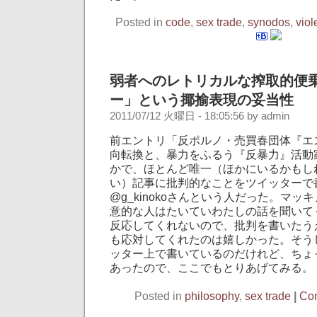
Posted in
code
,
sex trade
,
synodos
,
viol
弱者へのレトリカルな搾取的便
ー」という揶揄表現の妥当性
2011/07/12 火曜日 - 18:05:56 by admin
前エントリ「反ポルノ・売買春団体『エ
向転換と、暴力をふるう『反暴力』活動
かで、ほとんど唯一（ほかにいるかもし
い）記事に批判的なことをツイッターで
@g_kinokoさんという人だった。マ
意的な人はたいていわたしの話を聞いて
反応してくれないので、批判を書いたう
も応対してくれたのは嬉しかった。そう
ッター上で書いているのだけれど、ちょ
あったので、ここでもとりあげてみる。
Posted in
philosophy
,
sex trade
|
Com