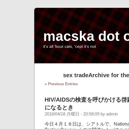
macska dot 
it's all 'bout cats, 'cept it's not
sex tradeArchive for th
« Previous Entries
HIV/AIDSの検査を呼びかける
になるとき
2016/04/18 月曜日 - 20:58:09 by admin
今日４月１８日は、シアトルで、National Tr