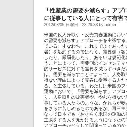
「性産業の需要を減らす」アプ
に従事している人にとって有害
2012/08/05 日曜日 - 23:29:33 by admin
米国の反人身取引・反売買春運動におい
の需要を減らす」アプローチを主張する
ている。すなわち、これまでよくあった
者）を処罰するのではなく、需要側（客
したり、厳罰化したり、あるいは規範化
うことによって、需要側のインセンティ
的サービスに対する需要を減らすべきだ
は、需要を減らすことによって、人身取
得ない理由によって売春に従事する人た
る、と主張している。わたしは米国のフ
運動において、「需要を減らす」アプロ
り、人身取引の被害者や、やむを得ない
事している人たちのような、かれらが救
をさらに苦しめるものであるか、再三主
なって日本でも（おそらく米国の運動の
主張をする人を見かけるようになったの
アプローチがどうして間違っているのか