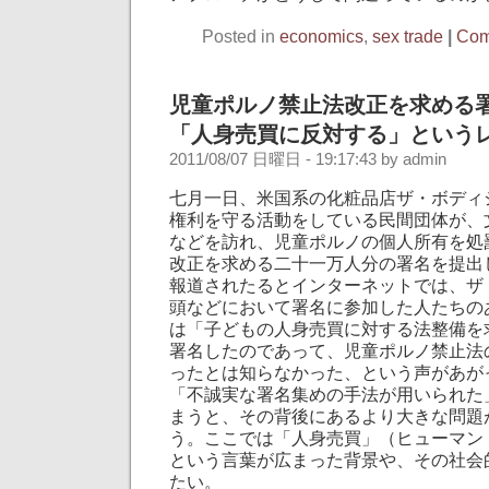
Posted in
economics
,
sex trade
|
Com
児童ポルノ禁止法改正を求める
「人身売買に反対する」という
2011/08/07 日曜日 - 19:17:43 by admin
七月一日、米国系の化粧品店ザ・ボディ
権利を守る活動をしている民間団体が、
などを訪れ、児童ポルノの個人所有を処
改正を求める二十一万人分の署名を提出
報道されたるとインターネットでは、ザ
頭などにおいて署名に参加した人たちの
は「子どもの人身売買に対する法整備を
署名したのであって、児童ポルノ禁止法
ったとは知らなかった、という声があが
「不誠実な署名集めの手法が用いられた
まうと、その背後にあるより大きな問題
う。ここでは「人身売買」（ヒューマン
という言葉が広まった背景や、その社会
たい。