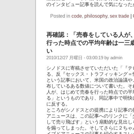
のインタビュー記事を読んで気になった
Posted in
code
,
philosophy
,
sex trade
|
再確認：「売春をしている人が
行った時点での平均年齢は一三
い
2010/12/27 月曜日 - 03:00:19 by admin
シノドスに寄稿させていただいた「『テ
る、反『セックス・トラフィッキング＝
という記事において、米国の政治論議や
布しているある数値について書いた。そ
人が、はじめて売春を行った時点での平
る」というものであり、同記事中で明快
に反する。
ところがシノドスとの提携により記事の
アニュースは、この記事へのリンクに「
して売り飛ばす」という扇動的な見出し
を煽ってしまった。そしてさらに２ちゃ
イブドアニュースの記事を紹介するスレ