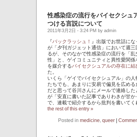
性感染症の流行をバイセクシュ
つける言説について
2011年3月2日 - 3:24 PM by admin
『
バックラッシュ！
』出版でお世話にな
が「夕刊ガジェット通信」において週三
るが、そのなかで性感染症の流行を「乱
性」と、ゲイコミュニティと異性愛関係
を媒介する
バイセクシュアルの存在に結
た。
いくら「ゲイでバイセクシュアル」の人
たちでも、あまりに安易で偏見を広める
だと思って谷川さんにメールで連絡した
が「安直に書いた記事でありわきが甘か
で、連載で紹介するから批判を書いてく
the rest of this entry »
Posted in
medicine
,
queer
|
Comment