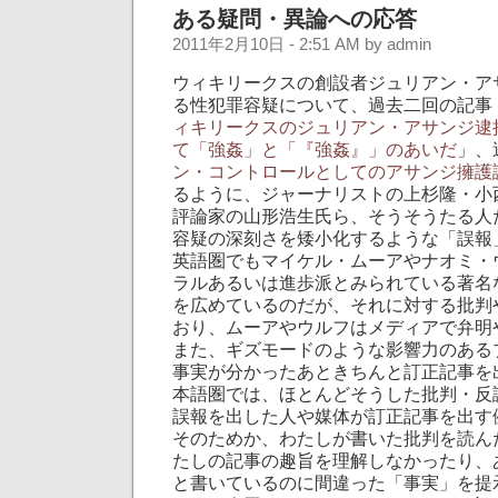
ある疑問・異論への応答
2011年2月10日 - 2:51 AM by admin
ウィキリークスの創設者ジュリアン・ア
る性犯罪容疑について、過去二回の記事
ィキリークスのジュリアン・アサンジ逮
て「強姦」と「『強姦』」のあいだ
」、
ン・コントロールとしてのアサンジ擁護
るように、ジャーナリストの上杉隆・小
評論家の山形浩生氏ら、そうそうたる人
容疑の深刻さを矮小化するような「誤報
英語圏でもマイケル・ムーアやナオミ・
ラルあるいは進歩派とみられている著名
を広めているのだが、それに対する批判
おり、ムーアやウルフはメディアで弁明
また、ギズモードのような影響力のある
事実が分かったあときちんと訂正記事を
本語圏では、ほとんどそうした批判・反
誤報を出した人や媒体が訂正記事を出す
そのためか、わたしが書いた批判を読ん
たしの記事の趣旨を理解しなかったり、
と書いているのに間違った「事実」を提