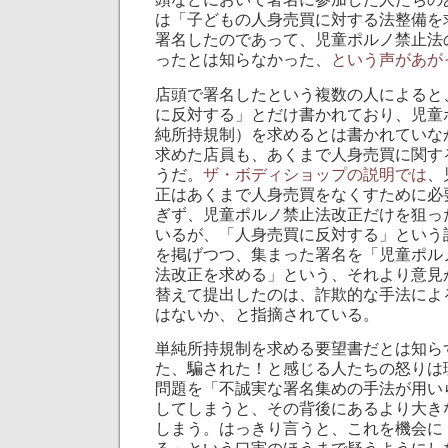
は「子どもの人身売買に対する法整備を
署名したのであって、児童ポルノ禁止法
ったとは知らなかった、
という声があが
店頭で署名したという複数の人によると
に反対する」とだけ書かれており、児童
純所持規制）を求めるとは書かれていな
求めた店員も、あくまで人身売買に関す
うだ。
ザ・ボディショップの説明では
、
正はあくまで人身売買をなくすために必
ぎず、児童ポルノ禁止法改正だけを狙っ
いるが、「人身売買に反対する」という
を掲げつつ、集まった署名を「児童ポル
法改正を求める」という、それより意見
替えて提出したのは、詐欺的な手法によ
はないか、と指摘されている。
単純所持規制を求める要望書だとは知ら
た、騙された！と感じる人たちの怒りは
問題を「不誠実な署名集めの手法が用い
してしまうと、その背後にあるより大き
しまう。はっきり言うと、これを機会に