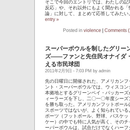
そこで今回のエントリでは、わたしの記
反応」や、それ以外にもよく聞かれる「
論」に対して、まとめて応答してみたい
entry »
Posted in
violence
|
Comments (
スーパーボウルを制したグリー
ズ――ファンと先住民オナイダ
える市民球団
2011年2月9日 - 7:03 PM by admin
先の日曜日に開催された、アメリカンフ
ント・スーパーボウルでは、ウィスコン
本拠地とするグリーンベイ・パッカーズ
ィーラーズを下し、二〇一〇年度シーズ
を勝ち取った。アメリカンフットボール
スポーツではないが、よく知られている
ポーツ（フットボール、野球、バスケッ
ケー）の中でも特に人気が高く、そのチ
ーパーボウルは、試合だけでなくハーフ