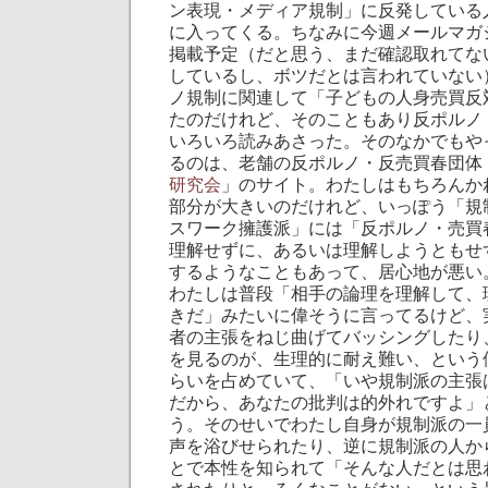
ン表現・メディア規制」に反発している
に入ってくる。ちなみに今週メールマガ
掲載予定（だと思う、まだ確認取れてな
しているし、ボツだとは言われていない
ノ規制に関連して「子どもの人身売買反
たのだけれど、そのこともあり反ポルノ
いろいろ読みあさった。そのなかでもや
るのは、老舗の反ポルノ・反売買春団体
研究会
」のサイト。わたしはもちろんか
部分が大きいのだけれど、いっぽう「規
スワーク擁護派」には「反ポルノ・売買
理解せずに、あるいは理解しようともせ
するようなこともあって、居心地が悪い
わたしは普段「相手の論理を理解して、
きだ」みたいに偉そうに言ってるけど、
者の主張をねじ曲げてバッシングしたり
を見るのが、生理的に耐え難い、という
らいを占めていて、「いや規制派の主張
だから、あなたの批判は的外れですよ」
う。そのせいでわたし自身が規制派の一
声を浴びせられたり、逆に規制派の人か
とで本性を知られて「そんな人だとは思