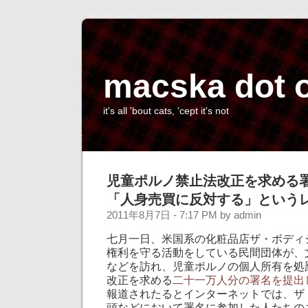
macska dot 
it's all 'bout cats, 'cept it's not
児童ポルノ禁止法改正を求める
「人身売買に反対する」という
2011年8月7日 - 7:17 PM by admin
七月一日、米国系の化粧品店ザ・ボディ
権利を守る活動をしている民間団体が、
などを訪れ、児童ポルノの個人所有を処
改正を求める
二十一万人分の署名を提出
報道されたるとインターネットでは、ザ
頭などにおいて署名に参加した人たちの