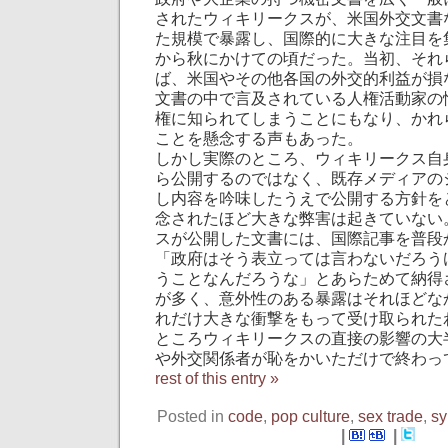
されたウィキリークスが、米国外交文書
た規模で暴露し、国際的に大きな注目を
から秋にかけての頃だった。当初、それ
ば、米国やその他各国の外交的利益が損
文書の中で言及されている人権活動家の
権に知られてしまうことにもなり、かれ
ことを懸念する声もあった。
しかし実際のところ、ウィキリークス自
ら公開するのではなく、既存メディアの
し内容を吟味したうえで公開する方針を
念されたほど大きな弊害は起きていない
スが公開した文書には、国際記事を普段
「政府はそう表立っては言わないだろう
うことなんだろうな」とあらためて納得
が多く、意外性のある暴露はそれほどな
れだけ大きな衝撃をもって受け取られた
ところウィキリークスの直接の影響の大
や外交関係者が恥をかいただけで終わっ
rest of this entry »
Posted in
code
,
pop culture
,
sex trade
,
s
|
|