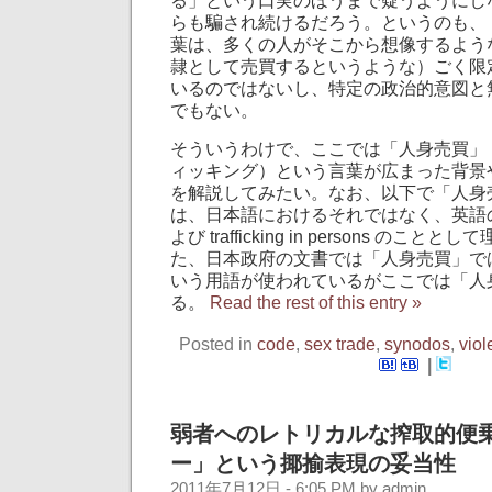
る」という口実のほうまで疑うようにし
らも騙され続けるだろう。というのも、
葉は、多くの人がそこから想像するよう
隷として売買するというような）ごく限
いるのではないし、特定の政治的意図と
でもない。
そういうわけで、ここでは「人身売買」
ィッキング）という言葉が広まった背景
を解説してみたい。なお、以下で「人身
は、日本語におけるそれではなく、英語の human
よび trafficking in persons のこ
た、日本政府の文書では「人身売買」で
いう用語が使われているがここでは「人
る。
Read the rest of this entry »
Posted in
code
,
sex trade
,
synodos
,
viol
|
弱者へのレトリカルな搾取的便
ー」という揶揄表現の妥当性
2011年7月12日 - 6:05 PM by admin