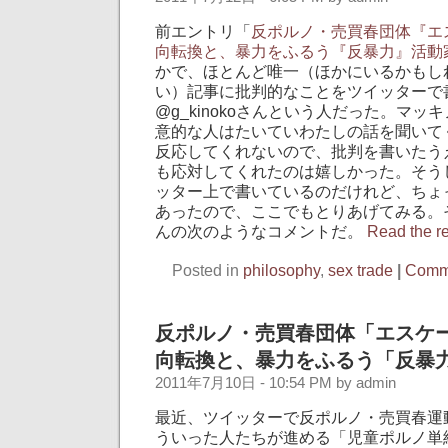
前エントリ「
反ポルノ・売買春団体『エ
向転換と、暴力をふるう『反暴力』活動
かで、ほとんど唯一（ほかにいるかもし
い）記事に批判的なことをツイッターで
@g_kinokoさんという人だった。マ
意的な人はたいていわたしの話を聞いて
反応してくれないので、批判を書いたう
も応対してくれたのは嬉しかった。そう
ッター上で書いているのだけれど、ちょ
あったので、ここでもとりあげてみる。それ
んの次のようなコメントだ。
Read the res
Posted in
philosophy
,
sex trade
|
Comme
反ポルノ・売買春団体「エスケ
向転換と、暴力をふるう「反暴
2011年7月10日 - 10:54 PM by admin
最近、ツイッターで反ポルノ・売買春運
ういった人たちが進める「児童ポルノ単