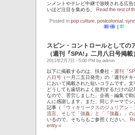
ンメントやテレビ中継で放映される広告
いほど注目を集める。
Read the rest of th
Posted in
pop culture
,
postcolonial
,
syn
|
スピン・コントロールとしての
（週刊『SPA!』二月八日号掲載
2011年2月7日 - 5:00 PM by admin
以下に掲載するのは、扶桑社・
週刊『S
八日号
（一月二五日発売）の「週刊チキ
において掲載された短いコラムです。文
どうしても歯切れよく批判するだけの記
なので、苦労しました。企画・編集で助
んに感謝します。また、同じテーマでシ
記事（「
ウィキリークスのジュリアン・
流言、そして「強姦」と「『強姦』」の
いるので、そちらもご参照ください。
Re
entry »