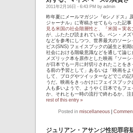
2011年2月16日 - 6:43 PM by admin
昨年夏にメールマガジン『αシノドス』
ジャーナル』に寄稿させてもらった記事
見る米国の社会階層性と、『米国＝実名
が、ふたたび読まれている。ベン・メズリッ
などを参考にしつつ、世界最大のソーシ
ビス(SNS) フェイスブックの誕生と初
社会における階級意識などを通して論じ
メズリック本を原作とした映画『ソーシ
が日本でも一月に封切りされたことをき
る前の予習として」あるいは「映画をよ
して、ブログやツイッターなどでこの記
うだ。映画をきっかけにフェイスブック
人も多いようで、ようやく日本でもフェ
か、それとも一時の流行で終わるか、注
rest of this entry »
Posted in
miscellaneous
|
Comment
ジュリアン・アサンジ性犯罪容