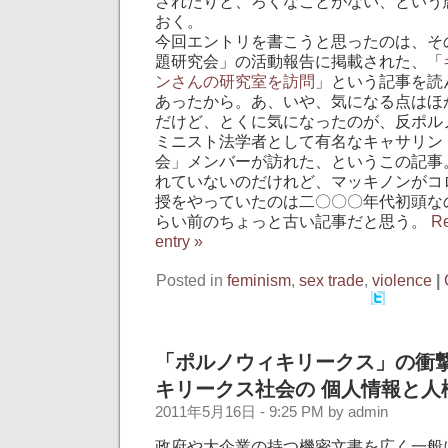
されたりと、ろくなことがない、という
おく。
今回エントリを書こうと思ったのは、そ
題研究会」の活動報告に掲載された、「
ンさんの研究室を訪問
」という記事を読
あったから。あ、いや、気になる点はほ
だけど、とくに気になったのが、反ポル
ミニスト法学者として有名なキャサリン
会」メンバーが訪れた、というこの記事
れていないのだけれど、マッキノンがコ
授をやっていたのは二〇〇〇年代初頭な
らい前のちょっと古い記事だと思う。
Re
entry »
Posted in
feminism
,
sex trade
,
violence
|
「ポルノウィキリークス」の衝撃
キリークス社会の 個人情報と人
2011年5月16日 - 9:25 PM by admin
政府や大企業の持つ機密文書を広く一般