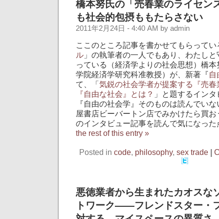
橋本努氏の「売春業のライセン
も社会的包摂ももたらさない
2011年2月24日 - 4:40 AM by admin
ここのところ記事を書かせてもらってい
ル
」の執筆者の一人でもあり、わたしと
っている（経済学よりの社会思想）橋本
学院経済学研究科准教授）が、新著『
自
て、「
気鋭の社会学者が提案する『売春
『自由な社会』とは？
」と題するインタ
『自由の社会学』そのものは読んでいな
屋書店ビーバートン店でみかけたら買お
のインタビュー記事を読んで気になった
the rest of this entry »
Posted in
code
,
philosophy
,
sex trade
|
C
悪徳業者から生まれたカオスな
トワーク――フレンドスター・
対する、マイスペースの異質さ