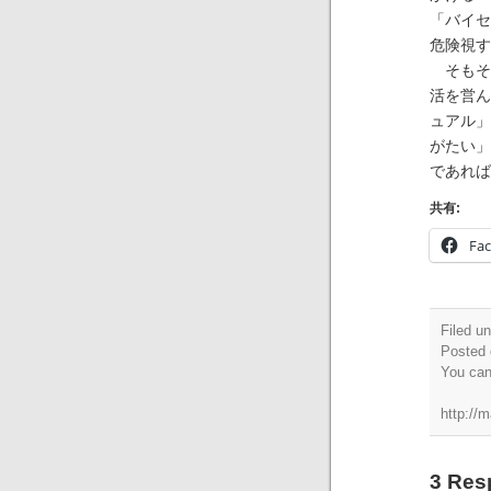
「バイセ
危険視す
そもそ
活を営ん
ュアル」
がたい」
であれば
共有:
Fa
Filed u
Posted 
You ca
http://
3 R