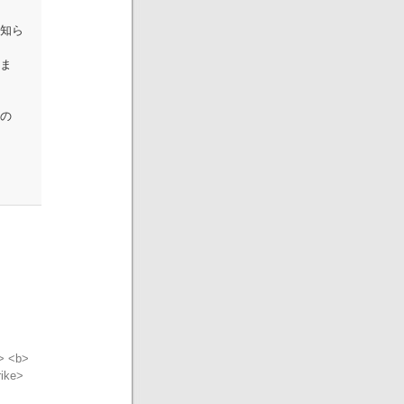
知ら
ま
の
"> <b>
rike>