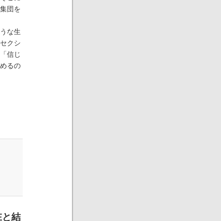
集団を
うな生
セクシ
「信じ
めるの
在と結