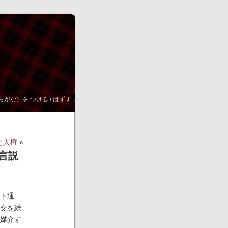
らがな）を
つける
/
はずす
と人権
»
言説
ト通
交を繰
媒介す