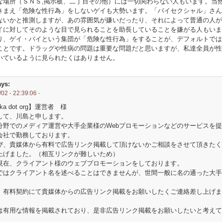
な場所（ＳＮＳ,掲示板、二丁目その他）には一切関わらない人もいます。当
きまえ「危険な性行為」をしないゲイも大勢います。「バイセクシャル」さん
ないかと推測しますが、あの雰囲気が嫌いだったり、それによって普通の人が
イに対してそのような目で見られることを助長していることを嫌がる人もいま
、ゲイ・バイという集団が「危険な性行為」をすることが、デフォルトでは
ことです。ドラッグや性病の問題は重要な問題だと思いますが、私達全員が性
いているように見られたくはありません。
ys:
02 - 22:39:06
-
ka dot org】運営者 様
して、川島と申します。
分野でのメディア運営や大手企業様のWebプロモーションなどのサービスを
会社で勤務しております。
び、貴媒体から有料で広告リンク掲載して頂けないかご相談をさせて頂きたく
上げました。（相互リンクが難しいため）
現在、クライアント様のウェブプロモーションをしております。
ではクライアント名を述べることはできませんが、世間一般に名の通った大手
。
、有料契約にて貴媒体からの広告リンク掲載をお願いしたくご連絡差し上げま
は有用な情報を掲載されており、是非広告リンク掲載をお願いしたいと考えて