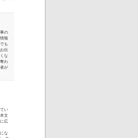
事の
情報
でも
お伝
くな
奪わ
者が
てい
本文
に広
にな