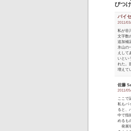
びつけ
バイ
2011/03/
私が谷
文字数
追加補
氷山の
えして
いとい
れた。
増えて
佐藤
Sa
2011/05/
ここで
私もバ
ると、
中で指
めるも
発展場