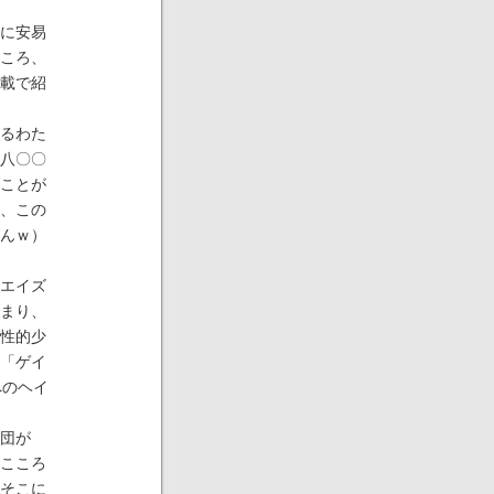
に安易
ころ、
載で紹
るわた
八〇〇
ことが
、この
んｗ）
エイズ
まり、
性的少
「ゲイ
へのヘイ
団が
こころ
そこに