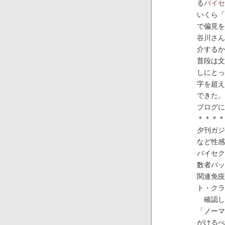
る
バイセ
いくら「
で偏見を
谷川さん
介するか
普段は文
しにとっ
字を超え
できた。
ブログに
＊＊＊＊
夕刊ガジ
など性感
バイセク
数者バッ
関連免疫
ト・クラ
確認し
「ノーマ
がけるべ