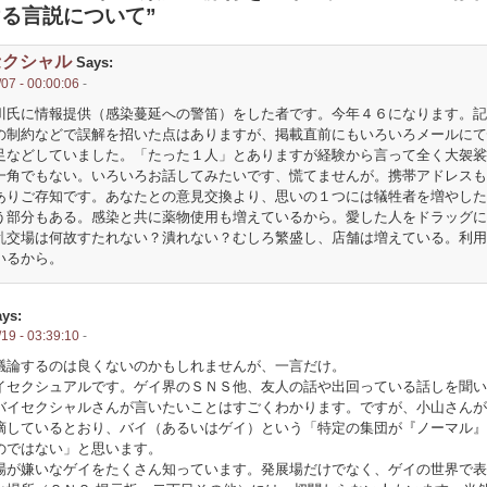
る言説について”
セクシャル
Says:
07 - 00:00:06
-
川氏に情報提供（感染蔓延への警笛）をした者です。今年４６になります。記
の制約などで誤解を招いた点はありますが、掲載直前にもいろいろメールにて
足などしていました。「たった１人」とありますが経験から言って全く大袈裟
一角でもない。いろいろお話してみたいです、慌てませんが。携帯アドレスも
ありご存知です。あなたとの意見交換より、思いの１つには犠牲者を増やした
う部分もある。感染と共に薬物使用も増えているから。愛した人をドラッグに
乱交場は何故すたれない？潰れない？むしろ繁盛し、店舗は増えている。利用
いるから。
ys:
19 - 03:39:10
-
議論するのは良くないのかもしれませんが、一言だけ。
イセクシュアルです。ゲイ界のＳＮＳ他、友人の話や出回っている話しを聞い
バイセクシャルさんが言いたいことはすごくわかります。ですが、小山さんが
摘しているとおり、バイ（あるいはゲイ）という「特定の集団が『ノーマル』
のではない」と思います。
が嫌いなゲイをたくさん知っています。発展場だけでなく、ゲイの世界で表