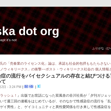
ka dot org
cept it's not
ふりがな（ひ
氏の「売春業のライセンス化」論は、承認も社会的包摂ももたらさない
ノウィキリークス」の衝撃−−ポスト・ウィキリークス社会の 個人情報
染症の流行をバイセクシュアルの存在と結びつける
いて
2日 - 3:24 PM
|
|
ラッシュ！
』出版でお世話になった双風舎の谷川社長が「夕刊ガジェッ
いて週三回の連載をはじめているが、そのなかで性感染症の流行を「乱
ゲイ男性」と、ゲイコミュニティと異性愛関係を行き来して性感染症を