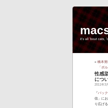
macs
it's all 'bout cats, '
«
橋本努
「ポル
性感
につ
2011年3月
『
バック
信」にお
り広げる