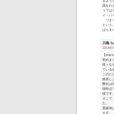
るよう
識をわ
うでは
イ・バ
つまり
という
ばらま
川島
Sa
2014/07/
【macs
初めま
様々な
ている
このた
絡差し
弊社は
現時点
様です
そこで
た。
貴媒体
ます。