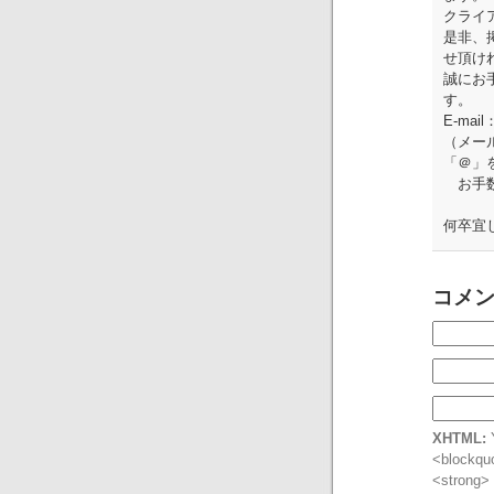
クライ
是非、
せ頂け
誠にお
す。
E-mai
（メー
「＠」
お手数
何卒宜
コメ
XHTML:
Y
<blockquo
<strong>