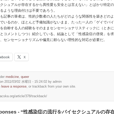
クシュアルが存在するから異性愛も安全とは言えない」とばかり特定の
るような理由付けは不要であろう。
も記事の筆者は、性的少数者の人たちがどのような関係性を築きどのよ
でいるのか、ほとんど予備知識がないまま、たった一人の「ゲイでバイ
を自称する人の経験をそのままセンセーショナリスティックに（ときに
とコメントしつつ）紹介している。結論として「性感染症の啓発」を求
、センセーショナリズムや偏見に頼らない理性的な対応が必要だ。
cebook
X
nder
medicine
,
queer
on 2011/03/02 水曜日 - 15:24:02 by admin
n
leave a response
, or trackback from your own site.
macska.org/article/378/trackback/
esponses - “性感染症の流行をバイセクシュアルの存