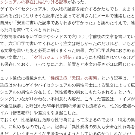
クシュアルの存在に結びつける記事
があった。
ゲイでバイセクシュアル」の人物の証言を紹介するかたちでも、あまり
広めるだけになりそうな記事だと思って谷川さんにメールで連絡したと
自身が「安直に書いた記事でありわきが甘かった」と認めたうえで、連
ら批判を書いてくれと言われた。
字数制限のゆるいブログやシノドスで六〇〇〇字前後の文章を書いてい
て、六〇〇字で書いてくれという注文は厳しかったのだけれど、いちど
る文章を書いたあと必死に削りまくった結果、六〇〇字以内におさめる
短い文章だし、「
夕刊ガジェット通信
」のほうにも掲載されているけど
も保存しておく。（ってなにこれ、前置きと本文の長さがほぼ同じじゃ
＊
ェット通信に掲載された「
性感染症『天国』の実態
」という記事は、「
染症はおもにゲイやバイセクシュアルの男性同士による乱交によって広
シュアルの男性を介在して、異性愛者の男女にもたらされる」という、
シングにつながりかねない不用意な内容だ。こうした言説は、エイズが
不全症候群」と呼ばれた80年代初期の米国でも流布され、性的少数者
イム（憎悪犯罪）や差別を引き起こした。
ておくが、性感染症は危険な性行為によって広まるのであり、特定の集
ル」に広めるものではない。記事は「異性愛者の男女も安全な性行為を
きだ」というまっとうな主張を伝えようとしているのかもしれないが、