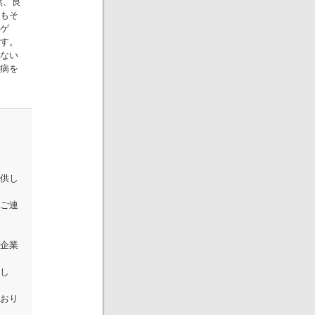
然、良
もそ
ゲ
す。
ない
病を
提供し
ご連
企業
し
おり