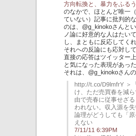
方向転換と、暴力をふる
のなかで、ほとんど唯一
ていない）記事に批判的
のは、@g_kinokoさ
ノ論に好意的な人はたい
し、まともに反応してく
それへの反論にも応対し
直接の応答はツイッター
と気になった表現があっ
それは、@g_kinokoさ
http://t.co/D9l
け、ただ売買春を減ら
由で売春に従事せざる
われない。収入源を失
論理がどうしても「原
えない
7/11/11 6:39PM