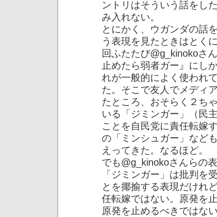
ントリはそういう話をし
み入れない。
とにかく、ウガンダの話
う表現を見たときはとく
回ふたたび@g_kinok
止めたら弱者ガー』にし
れが一般的によく使われ
た。そこで友人でメディ
たところ、おそらく２ち
いる「ジミンガー」（民
ことを自民党に責任転嫁
の「ミンシュガー」など
えってきた。なるほど。
でも@g_kinokoさん
「ジミンガー」は批判を
とを揶揄する表現だけれ
任転嫁ではない。原発を
原発を止めるべきではな