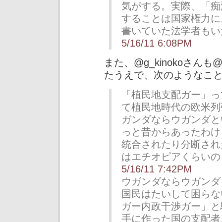
気がする。実際、「痴
することは国家権力に
書いていた法学者もい
5/16/11 6:08PM
また、@g_kinokoさんも
たうえで、次のようなこ
「植民地支配ガー」っ
て植民地時代の欧米列
ガンダならウガンダと
っと昔からあったわけ
統合されたり分断され
はエチオピアくらいの
5/16/11 7:42PM
ウガンダならウガンダ
国民はたいして困らな
ガー内政干渉ガー」と
手に作った国の支配者