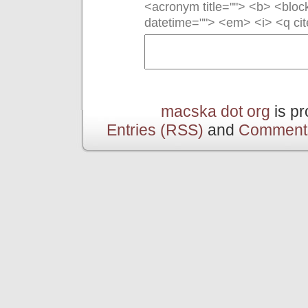
<acronym title=""> <b> <bloc
datetime=""> <em> <i> <q cit
macska dot org
is p
Entries (RSS)
and
Comment