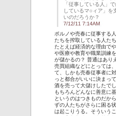
「従事している人」で
しているマ○ィア」を
いのだろうか？
7/12/11 7:14AM
ポルノや売春に従事する
たちを搾取している人た
たとえば経済的な理由で
や医療や教育や職業訓練
が儲かるの？ 普通はあり
売買組織などにとっては
て、しかも売春従事者に
っと都合がいいに決まっ
酒を売って大儲けしたで
もちろんどんなに善意に
というのはつきものだか
ずの人たちがさらに困る
は起こりうる。そういう