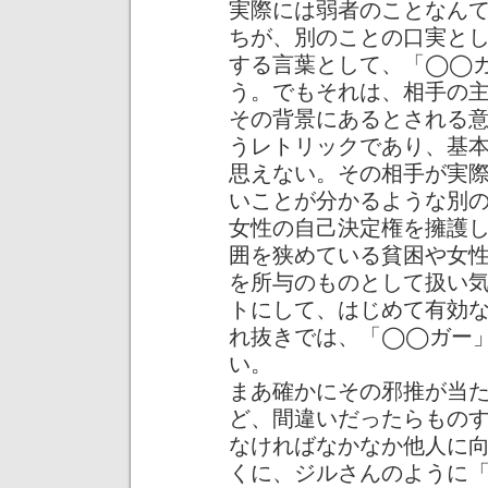
実際には弱者のことなん
ちが、別のことの口実と
する言葉として、「◯◯
う。でもそれは、相手の
その背景にあるとされる
うレトリックであり、基
思えない。その相手が実
いことが分かるような別
女性の自己決定権を擁護
囲を狭めている貧困や女
を所与のものとして扱い
トにして、はじめて有効
れ抜きでは、「◯◯ガー
い。
まあ確かにその邪推が当
ど、間違いだったらもの
なければなかなか他人に
くに、ジルさんのように