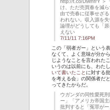
http://t.co/D9l
け、ただ売買春を減ら
由で売春に従事せざる
われない。収入源を失
論理がどうしても「原
えない
7/11/11 7:16PM
この「弱者ガー」という
なくて、よく意味が分か
じようなことを言われた
いうのは以前にも、わた
いて書いたこと
に対する
を考える会」の関係者だとい
ってきたからだ。
ウガンダの同性愛死刑
ー」「アメリカ帝国主
批判すると「冤罪がー