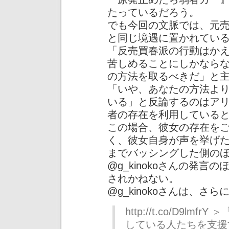
たっているだろう。
でも今回の文脈では、元
と同じ境遇に置かれてい
「反売買春派の行動はか
苦しめることにしかなら
の方法を取るべきだ」と
「いや、あなたの方法よ
いる」と反論するのはア
者の存在を利用している
この場合、彼女の存在を
く、彼女自身が声を挙げ
までバッシングした側の
@g_kinokoさんの発
されかねない。
@g_kinokoさんは、
http://t.co/D9l
している人たちを支援