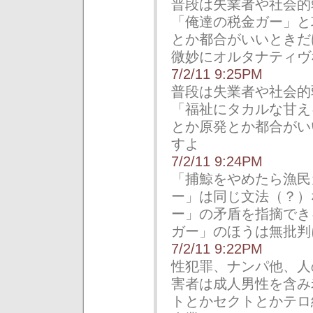
普段は失業者や社会的
「俺達の税金ガー」と
とか都合がいいときだ
微妙にオルタナティヴ
7/2/11 9:25PM
普段は失業者や社会的
「福祉にタカルな甘え
とか原発とか都合がい
すよ
7/2/11 9:24PM
「捕鯨をやめたら漁民
ー」は同じ文法（？）
ー」の矛盾を指摘でき
ガー」のほうは無批判
7/2/11 9:22PM
性犯罪、ナンパ他、人
害者は成人男性を含み
トとかセクトとかテロ