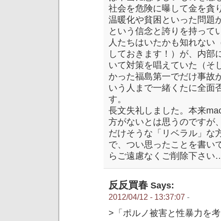
社会を危険に曝して金を貪
温暖化や貧困といった問題
という信念と誇りを持って
人たちはいたかも知れない
しておきます！）が、内部
いて対策を唱えていた（そ
かった福島第一でだけ事故
いう人まで一緒くたに全面
す。
長文失礼しました。本来ma
方がないとは思うのですが
だけそうな「リベラル」な
で、つい思ったことを書い
らご遠慮なくご削除下さい
反反買春
Says:
2012/04/12 - 13:37:07
-
>「ポルノ被害と性暴力を考え