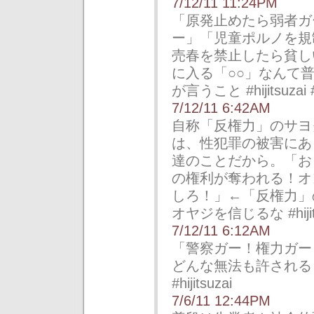
7/12/11 11:24PM
「原発止めたら弱者ガ
ー」「児童ポルノを規
売春を禁止したら貧し
に入る「○○」なんて
が言うこと #hijitsuzai #
7/12/11 6:42AM
自称「反権力」のサヨ
は、性犯罪の被害にあ
達のことだから。「お
の権利が奪われる！オ
しろ！」←「反権力」
オヤジを信じるな #hijits
7/12/11 6:12AM
「警察ガー！権力ガー
どんな無法も許される
#hijitsuzai
7/6/11 12:44PM