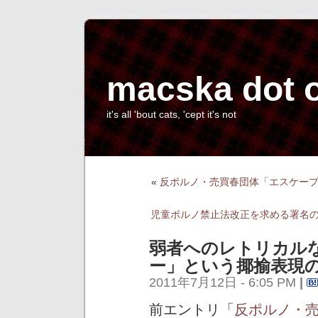
macska dot 
it's all 'bout cats, 'cept it's not
«
反ポルノ・売買春団体「エスケー
児童ポルノ禁止法改正を求める署名
弱者へのレトリカル
ー」という揶揄表現
2011年7月12日 - 6:05 PM
|
前エントリ「
反ポルノ・