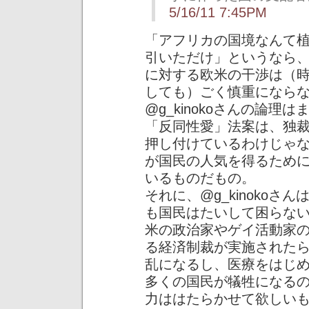
5/16/11 7:45PM
「アフリカの国境なんて
引いただけ」というなら
に対する欧米の干渉は（
しても）ごく慎重になら
@g_kinokoさんの論
「反同性愛」法案は、独
押し付けているわけじゃ
が国民の人気を得るため
いるものだもの。
それに、@g_kinoko
も国民はたいして困らな
米の政治家やゲイ活動家
る経済制裁が実施された
乱になるし、医療をはじ
多くの国民が犠牲になる
力ははたらかせて欲しい