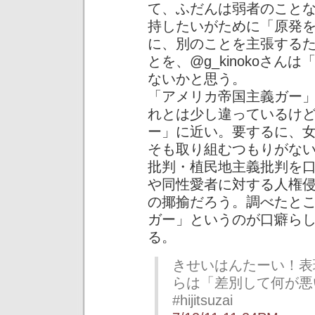
て、ふだんは弱者のこと
持したいがために「原発
に、別のことを主張する
とを、@g_kinokoさ
ないかと思う。
「アメリカ帝国主義ガー
れとは少し違っているけ
ー」に近い。要するに、
そも取り組むつもりがな
批判・植民地主義批判を
や同性愛者に対する人権
の揶揄だろう。調べたところ
ガー」というのが口癖ら
る。
きせいはんたーい！表
らは「差別して何が悪
#hijitsuzai