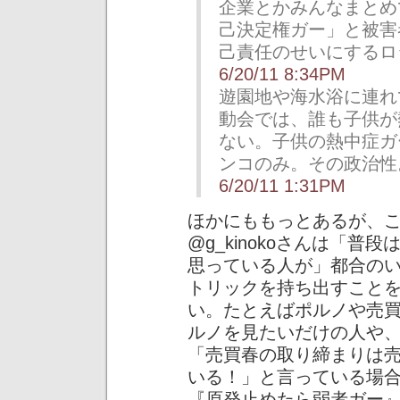
企業とかみんなまとめ
己決定権ガー」と被害
己責任のせいにするロ
6/20/11 8:34PM
遊園地や海水浴に連れ
動会では、誰も子供が
ない。子供の熱中症ガ
ンコのみ。その政治性
6/20/11 1:31PM
ほかにももっとあるが、
@g_kinokoさんは「
思っている人が」都合の
トリックを持ち出すこと
い。たとえばポルノや売
ルノを見たいだけの人や
「売買春の取り締まりは
いる！」と言っている場
『原発止めたら弱者ガー