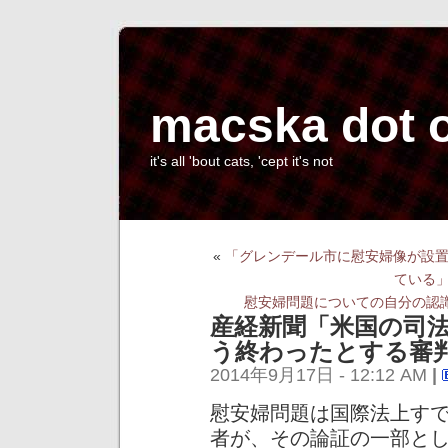
macska dot 
it's all 'bout cats, 'cept it's not
«
「グレンデール市に慰安婦像が設
ている
慰安婦問題についての自分の認
産経新聞「米国の司
う終わったとする審
2014年9月17日 - 12:12 AM
|
慰安婦問題は国際法上す
者が、その論証の一部と