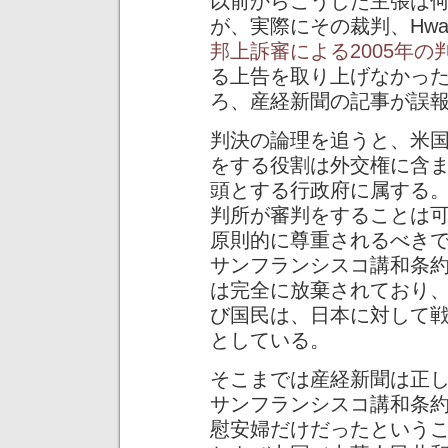
以前からこうした主張は
が、実際にその裁判、Hwang Geu
邦上訴審による2005年の
る上告を取り上げなかっ
ろ、産経新聞の記事が誤
判決の論理を追うと、米
をする役割は外交権に含
頭とする行政府に属する
判所が審判をすることは
原則的に尊重されるべき
サンフランシスコ講和条
は完全に放棄されており
び国民は、日本に対して
としている。
そこまでは産経新聞は正
サンフランシスコ講和条
慰安婦だけだったという