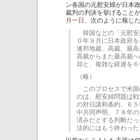
ン各国の元慰安婦が日本
裁判の判決を挙げること
月一日
、次のように報じ
韓国などの「元慰安
０年９月に日本政府を
連邦地裁、高裁、最高
高裁からまた最高裁へ
却と、複雑な経過を６
（略）
このプロセスで米国
のは、慰安婦問題は戦
の対日講和条約、６５
中共同声明、７８年の
済みだとする判断だっ
法的にはもう終わった