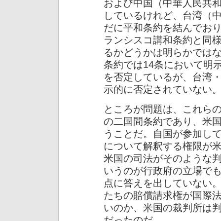
および中国（中華人民共
しているけれど、台湾（中
だに平和条約を結んでお
ランシスコ講和条約と同
るかどうかは明らかでは
条約では14条において明
を否定しているが、台湾
示的に否定されていない
ところが問題は、これら
の二国間条約であり、米
うことだ。自国が参加し
について解釈する権限が
米国の司法がそのような
いうのが行政府の立場で
点に答えを出していない
たちの賠償請求権が国際
いのか、米国の裁判所は
だったのだ。