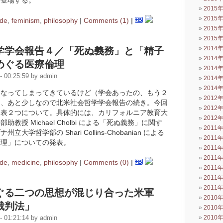
も登場する。
2015
2015
de
,
feminism
,
philosophy
|
Comments (1)
|
2015
2015
2014
学学会報告４／「死ぬ義務」と「精子
2014
めぐる医療倫理
2014
 00:25:59 by admin
2014
2014
になってしまってきているけど（学会あったの、もう２
2012
）、あと少しなので北米社会哲学学会報告の続き。今回
2012
発表２つについて。具体的には、カリフォルニア教育大
2012
教授 Michael Cholbi による「死ぬ義務」に関す
2011
大学哲学部の Shari Collins-Chobanian による
2011
倫理」についての発表。
2011
2011
de
,
medicine
,
philosophy
|
Comments (0)
|
2011
2011
2011
ぐる二つの思想が混じり合った米軍
2010
裁判法」
2010
2010
 01:21:14 by admin