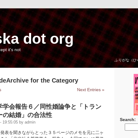
ka dot org
cept it's not
ふりがな（ひ
deArchive for the Category
s
Next Entries »
学学会報告６／同性婚論争と「トラン
ーの結婚」の合法性
Search:
 19:55:05 by admin
な発表を聞きながらとった３５ページのメモを元に二ヶ