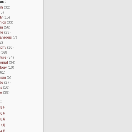
es:
sh
(32)
45)
ty
(15)
mics
(33)
sm
(56)
ne
(23)
laneous
(7)
2)
ophy
(16)
(68)
ture
(34)
onial
(34)
logy
(10)
61)
rism
(5)
de
(27)
os
(16)
ce
(39)
:
年9月
年6月
年8月
年7月
年4月