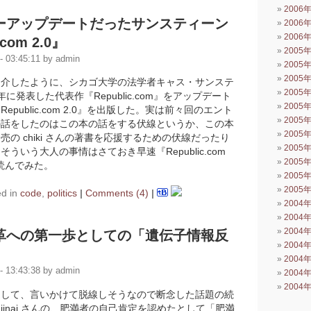
2006
ーアップデートだったサンスティーン
2006
2006
.com 2.0』
2005
 03:45:11 by admin
2005
2005
紹介したように、シカゴ大学の法学者キャス・サンステ
2005
年に発表した代表作『Republic.com』をアップデート
2005
epublic.com 2.0』を出版した。実は前々回のエント
2005
の話をしたのはこの本の話をする伏線というか、この本
2005
の chiki さんの著書を応援するための伏線だったり
2005
ういう大人の事情はさておき早速『Republic.com
2005
て読んでみた。
2005
2005
ed in
code
,
politics
|
Comments (4)
|
2004
2004
2004
革への第一歩としての「遺伝子情報反
2004
2004
 13:43:38 by admin
2004
2004
連して、言いかけて脱線しそうなので断念した話題の続
kanjinai さんの、肥満者の自己肯定を認めたとして「肥満