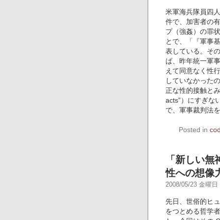
米軍海兵隊員四
件で、加害者の
プ（強姦）の罪
とで、「『軍事
表している。そ
ば、昨年統一軍
えて同意なく性
していなかった
正な性的接触とみだらな行
acts”）にす
で、軍事裁判法
Posted in
co
「新しい無
性への想像
2008/05/23 金曜日 -
先日、世俗的ヒューマニ
をつとめる哲学