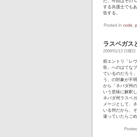
た。今回はその 
する弁護士でも
告する。
Posted in
code
,
p
ラスベガス
2008/01/13 日曜日 -
前エントリ「レ
告」へのはてな
ているのだろう
う、の対象が不
から「ネバダ州
いう意味に解釈
ネバダ州ラスベ
メージとして、
いる州だから、
違っていたらご
Posted