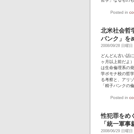
哲学」なるもの
Posted in
co
北米社会哲
バンク」を
2008/09/28 日曜日 -
どんどん古い話
ヶ月以上前だよ
は生命倫理系の
学ポモナ校の哲学部助
る考察と、アリゾナ州立
「精子バンクの
Posted in
co
性犯罪をめ
「統一軍事
2008/06/29 日曜日 -