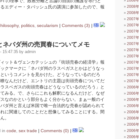
CFI の理事で、政教分離と言論の自由の擁護を専門と
2008
あるエディー・タバッシュ氏の講演に参加したので、報
2008
2008
2007
hilosophy
,
politics
,
secularism
|
Comments (3)
|
2007
2007
2007
とネバダ州の売買春についてメモ
2007
2007
 15:47:35 by admin
2007
ヴィット＆ヴェンカテッシュの『街頭売春の経済学』報
2007
ブックマークに「ネバダ州のラスベガスとかはどうなっ
2007
」というコメントを見かけた。どうなっているのだろ
2007
明瞭なんだけど、エントリの主題は街頭売春についてだ
2007
のラスベガスの街頭売春はどうなっているのだろう」と
2006
してみる。で、さらにこれも解釈になるんだけど、なぜ
2006
ガスなのかという部分もよく分からない。まぁ一般のイ
2006
ネバダ州と言えば米国で唯一合法的な売春が認められて
2006
それに関連してのことだと想像してみることにする。間
2006
めん。
2006
2006
 in
code
,
sex trade
|
Comments (0)
|
2006
2006