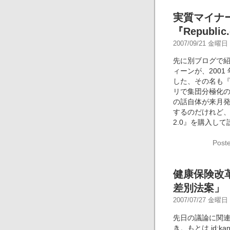
実質マイナ
『Republic
2007/09/21 金曜日 -
先に別ブログで
ィーンが、2001 
した、その名も『R
リで集団分極化
の話自体が来月発売
するのだけれど、そ
2.0』を購入し
Post
健康保険改
差別法案」
2007/07/27 金曜日 -
先日の議論に関
き。もとは id: