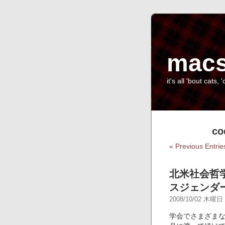
macs
it's all 'bout cats, '
co
« Previous Entrie
北米社会哲
スジェンダ
2008/10/02 木曜日 -
学会でさまざま