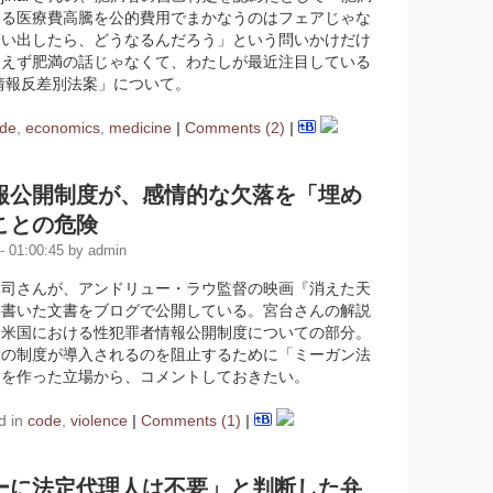
よる医療費高騰を公的費用でまかなうのはフェアじゃな
言い出したら、どうなるんだろう」という問いかけだけ
あえず肥満の話じゃなくて、わたしが最近注目している
子情報反差別法案」について。
de
,
economics
,
medicine
|
Comments (2)
|
報公開制度が、感情的な欠落を「埋め
ことの危険
 01:00:45 by admin
真司さんが、アンドリュー・ラウ監督の映画『消えた天
て書いた文書をブログで公開している。宮台さんの解説
は米国における性犯罪者情報公開制度についての部分。
様の制度が導入されるのを阻止するために「ミーガン法
トを作った立場から、コメントしておきたい。
d in
code
,
violence
|
Comments (1)
|
ーに法定代理人は不要」と判断した弁