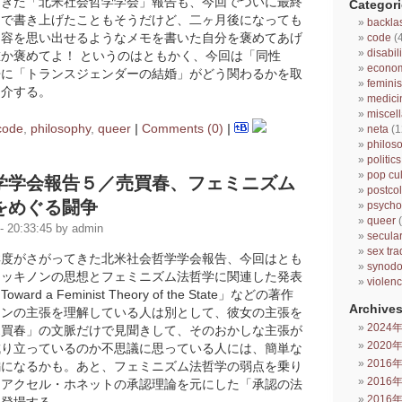
てきた「北米社会哲学学会」報告も、今回でついに最終
Categori
まで書き上げたこともそうだけど、二ヶ月後になっても
backla
内容を思い出せるようなメモを書いた自分を褒めてあげ
code
(
disabili
か褒めてよ！ というのはともかく、今回は「同性
econo
争に「トランスジェンダーの結婚」がどう関わるかを取
femini
紹介する。
medici
miscel
code
,
philosophy
,
queer
|
Comments (0)
|
neta
(1
philos
politics
pop cul
学学会報告５／売買春、フェミニズム
postcol
をめぐる闘争
psycho
queer
(
 20:33:45 by admin
secula
sex tra
鮮度がさがってきた北米社会哲学学会報告、今回はとも
synod
マッキノンの思想とフェミニズム法哲学に関連した発表
violen
rd a Feminist Theory of the State」などの著作
Archives
ノンの主張を理解している人は別として、彼女の主張を
2024
売買春」の文脈だけで見聞きして、そのおかしな主張が
2020
成り立っているのか不思議に思っている人には、簡単な
2016
編になるかも。あと、フェミニズム法哲学の弱点を乗り
2016
てアクセル・ホネットの承認理論を元にした「承認の法
2016