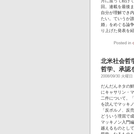
月に渡って続け
回。連載を最後
自分が理解でき
たい。ていうか誰
婚」をめぐる論
り上げた発表を
Posted in
北米社会哲
哲学、承認
2008/09/30 火曜日 -
だんだんネタの
にキャサリン・
二件について。「Towa
を読んでマッキ
「反ポルノ、反
どういう理屈で
マッキノン入門
越えるものとし