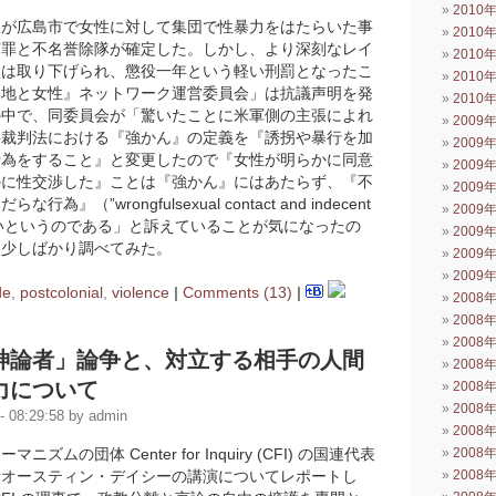
2010
人が広島市で女性に対して集団で性暴力をはたらいた事
2010
有罪と不名誉除隊が確定した。しかし、より深刻なレイ
2010
状は取り下げられ、懲役一年という軽い刑罰となったこ
2010
基地と女性』ネットワーク運営委員会」は抗議声明を発
2010
の中で、同委員会が「驚いたことに米軍側の主張によれ
2009
事裁判法における『強かん』の定義を『誘拐や暴行を加
2009
行為をすること』と変更したので『女性が明らかに同意
2009
のに性交渉した』ことは『強かん』にはあたらず、『不
2009
為』（”wrongfulsexual contact and indecent
2009
ぎないというのである」と訴えていることが気になったの
2009
を少しばかり調べてみた。
2009
2009
de
,
postcolonial
,
violence
|
Comments (13)
|
2008
2008
2008
神論者」論争と、対立する相手の人間
2008
力について
2008
2008
 08:29:58 by admin
2008
ズムの団体 Center for Inquiry (CFI) の国連代表
2008
者オースティン・デイシーの講演についてレポートし
2008