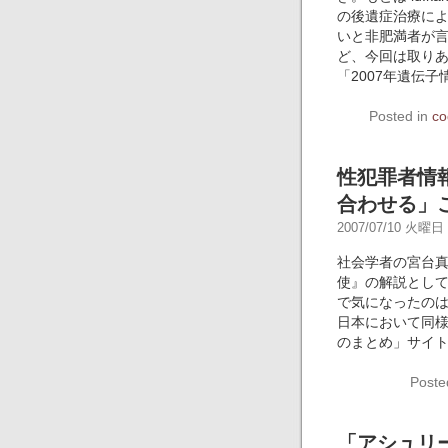
の後遺症治療に
いと非肥満者が
ど、今回は取り
「2007年遺伝
Posted in
co
性犯罪者情
合わせる」
2007/07/10 火曜日 -
社会学者の宮台
使』の解説とし
で気になったの
日本において同
のまとめ」サイ
Poste
「アシュリ