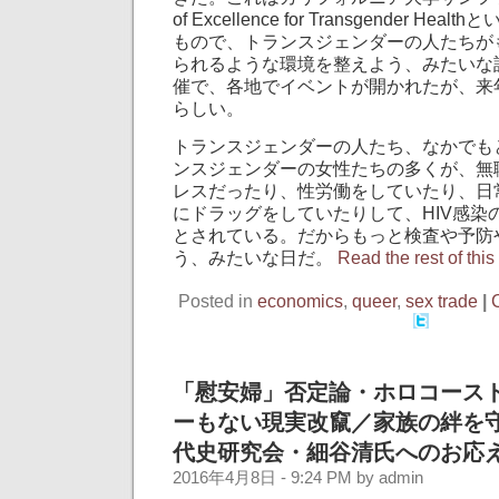
of Excellence for Transgender H
もので、トランスジェンダーの人たちがも
られるような環境を整えよう、みたいな
催で、各地でイベントが開かれたが、来
らしい。
トランスジェンダーの人たち、なかでも
ンスジェンダーの女性たちの多くが、無
レスだったり、性労働をしていたり、日
にドラッグをしていたりして、HIV感染
とされている。だからもっと検査や予防
う、みたいな日だ。
Read the rest of this
Posted in
economics
,
queer
,
sex trade
|
「慰安婦」否定論・ホロコース
ーもない現実改竄／家族の絆を
代史研究会・細谷清氏へのお応
2016年4月8日 - 9:24 PM by admin