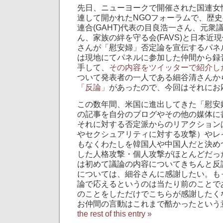
先日、ニューヨークで開催された国連女
連して開かれたNGOフォーラムで、歴
連合(GAHT)代表の目良浩一さん、元衆
ん、家族の絆を守る会(FAVS)と日本近
さんが「慰安婦」否定論を宣伝するパネ
は現地にてパネルに参加した仲間から録
手して、
その内容をツイッターで紹介し
ついて発表者の一人である細谷清さんか
「反論」
があったので、今回はそれにお
この数年間、米国に進出してきた「慰安
の記事を自分のブログやその他の媒体に
それに対する否定派からのリアクション
やセクシュアリティに対する攻撃）やレ
もなくわたしを韓国人や中国人だと決め
した人格攻撃・個人攻撃がほとんどだっ
は初めて議論の内容についてきちんと反
については、細谷さんに感謝したい。も
論で応えるというのは当たり前のことで
のことをしただけでこちらが感謝したく
お仲間の言動はこれまで酷かったという
the rest of this entry »