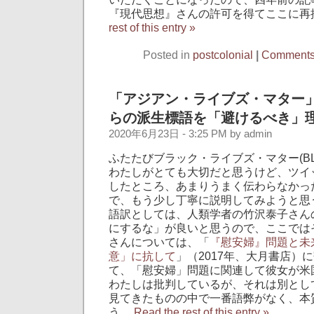
『現代思想』さんの許可を得てここに再
rest of this entry »
Posted in
postcolonial
|
Comments 
「アジアン・ライブズ・マター」
らの派生標語を「避けるべき」
2020年6月23日 - 3:25 PM by admin
ふたたびブラック・ライブズ・マター(B
わたしがとても大切だと思うけど、ツイ
したところ、あまりうまく伝わらなかっ
で、もう少し丁寧に説明してみようと思
語訳としては、人類学者の竹沢泰子さん
にするな」が良いと思うので、ここでは
さんについては、「
『慰安婦』問題と未
意」に抗して
」（2017年、大月書店）
て、「慰安婦」問題に関連して彼女が米
わたしは批判しているが、それは別とし
見てきたものの中で一番語弊がなく、本
う。
Read the rest of this entry »