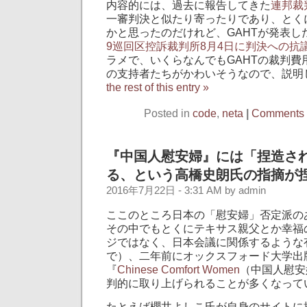
内容的には、過去に報告してきた
連邦裁
一審判決と似たり寄ったりであり、とく
かと思ったのだけれど、GAHTが発表し
9巡回区控訴裁判所8月4日に判決への抗
ラメで、いくらなんでもGAHTの裁判費
の支持者たちがかわいそうなので、説明
the rest of this entry »
Posted in
code
,
neta
|
Comments 
『中国人慰安婦』には「捏造さ
る、という高橋史朗氏の指摘が
2016年7月22日 - 3:31 AM by admin
ここのところ日本の「慰安婦」否定派の
その中でもとくにテキサス親父とか幸福
ジではなく、日本会議に関係するような
で）、二年前にオックスフォード大学出
『
Chinese Comfort Women
（中国人慰安
判的に取り上げられることが多くなって
たとえば櫻井よしこ氏が自身のサイトに