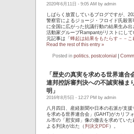
2020年6月11日 - 9:05 AM by admin
しばらく放置しているブログですが、20
警察官によるジョージ・フロイド氏殺害
に全国に広がった抗議行動の結果生み出
活動家グループRampantがリストにし
元記事は「
蜂起は結果をもたらす－－こ
Read the rest of this entry »
Posted in
politics
,
postcolonial
|
Comme
「歴史の真実を求める世界連合会」
連邦控訴審判決への不誠実極まり
明」
2016年8月5日 - 12:27 PM by admin
八月四日、産経新聞や日本の右派が支援
を求める世界連合会」(GAHT)がカリフ
ル市の「慰安婦」像の撤去を求めていた
よる判決が出た（
判決文PDF
）。