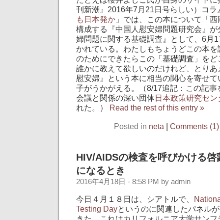
刊新潮』2016年7月21日号らしい）コラ
も日本発か
」では、この本について「西
構成する『中国人慰安婦問題研究会』が
婦問題に関する基礎調査』として、6月1
かれている。わたしもちょうどこの本を
のためにできたらこの「基礎調査」をど
誰かに教えて欲しいのだけれど、とりあ
慰安婦』という本に相当の関心を寄せて
子がうかがえる。（8/17追記：この記
会議と関係の深い団体
日本政策研究セン
れた。）
Read the rest of this entry »
Posted in
neta
|
Comments (1)
HIV/AIDSの検査を呼びかける
になるとき
2016年4月18日 - 8:58 PM by admin
今日４月１８日は、シアトルで、
Nation
Testing Day
というのに関連したパネルが
きた。これはカリフォルニア大学サンフラン