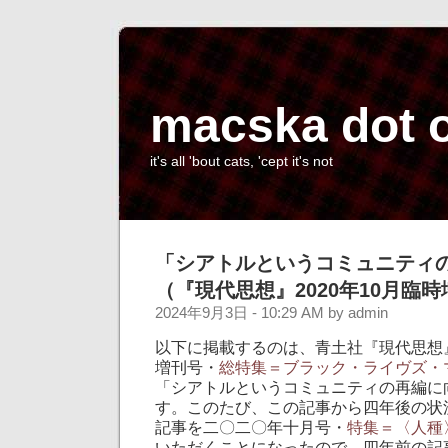
macska dot 
it's all 'bout cats, 'cept it's not
「シアトルというコミュニティ
（『現代思想』2020年10月臨
2024年9月3日 - 10:29 AM by admin
以下に掲載するのは、青土社『現代思想
増刊号・
総特集＝ブラック・ライヴズ・
「シアトルというコミュニティの再編に
す。このたび、この記事から四年後の状
記事を二〇二〇年十月号・
特集＝〈人種
いただくことになったので、四年前の記