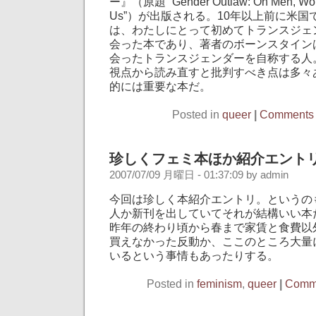
ー』（原題 “Gender Outlaw: On Men, Wome
Us”）が出版される。10年以上前に米
は、わたしにとって初めてトランスジェ
会った本であり、著者のボーンスタイン
会ったトランスジェンダーを自称する人
視点から読み直すと批判すべき点は多々
的には重要な本だ。
Posted in
queer
|
Comments 
珍しくフェミ本ほか紹介エント
2007/07/09 月曜日 - 01:37:09 by admin
今回は珍しく本紹介エントリ。というの
人か新刊を出していてそれが結構いい本
昨年の終わり頃から春まで家賃と食費以
買えなかった反動か、ここのところ大量
いるという事情もあったりする。
Posted in
feminism
,
queer
|
Comme