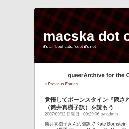
macska dot 
it's all 'bout cats, 'cept it's not
queerArchive for the 
« Previous Entries
覚悟してボーンスタイン『隠さ
（筒井真樹子訳）を読もう
2007/09/02 日曜日 - 09:29:06 by admin
筒井真樹子さんの翻訳で Kate Bornst