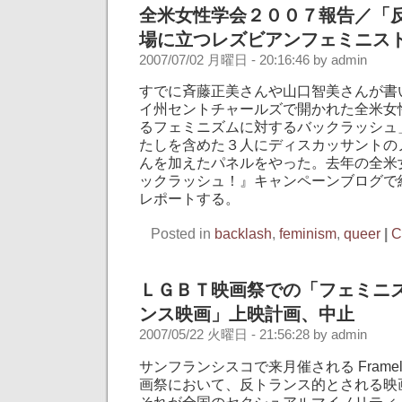
全米女性学会２００７報告／「
場に立つレズビアンフェミニス
2007/07/02 月曜日 - 20:16:46 by admin
すでに斉藤正美さんや山口智美さんが書
イ州セントチャールズで開かれた全米女
るフェミニズムに対するバックラッシュ
たしを含めた３人にディスカッサントの
んを加えたパネルをやった。去年の全米
ックラッシュ！』キャンペーンブログで
レポートする。
Posted in
backlash
,
feminism
,
queer
|
C
ＬＧＢＴ映画祭での「フェミニ
ンス映画」上映計画、中止
2007/05/22 火曜日 - 21:56:28 by admin
サンフランシスコで来月催される Framel
画祭において、反トランス的とされる映
それが全国のセクシュアルマイノリティ