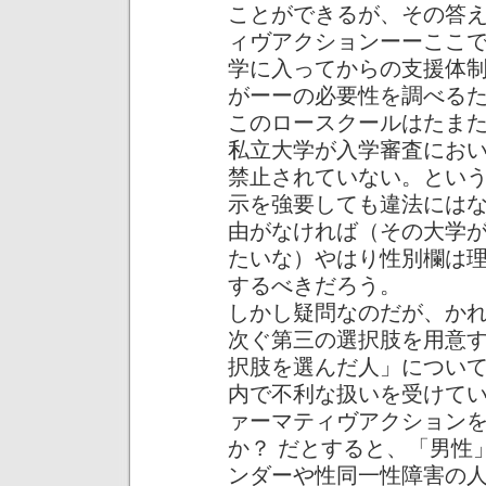
ことができるが、その答
ィヴアクションーーここ
学に入ってからの支援体
がーーの必要性を調べる
このロースクールはたま
私立大学が入学審査にお
禁止されていない。とい
示を強要しても違法には
由がなければ（その大学
たいな）やはり性別欄は
するべきだろう。
しかし疑問なのだが、か
次ぐ第三の選択肢を用意
択肢を選んだ人」につい
内で不利な扱いを受けて
ァーマティヴアクション
か？ だとすると、「男性
ンダーや性同一性障害の