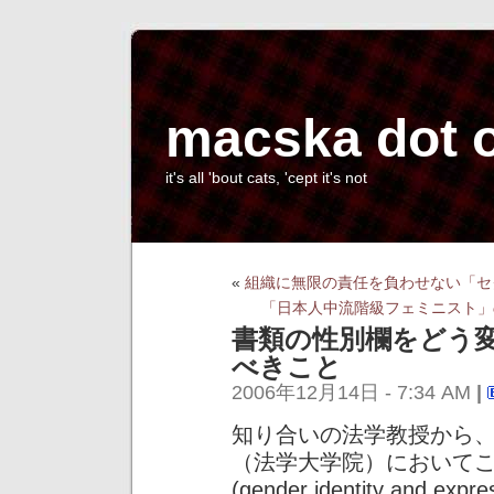
macska dot 
it's all 'bout cats, 'cept it's not
«
組織に無限の責任を負わせない「セ
「日本人中流階級フェミニスト」
書類の性別欄をどう
べきこと
2006年12月14日 - 7:34 AM
|
知り合いの法学教授から
（法学大学院）において
(gender identity and