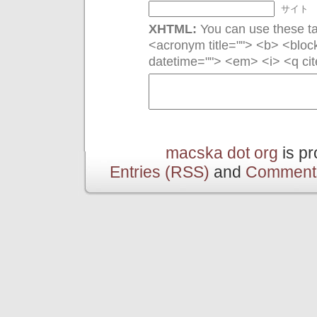
サイト
XHTML:
You can use these tag
<acronym title=""> <b> <bloc
datetime=""> <em> <i> <q cit
macska dot org
is p
Entries (RSS)
and
Comment