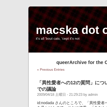
macska dot 
it's all 'bout cats, 'cept it's not
queerArchive for the 
« Previous Entries
「異性愛者への12の質問」につ
での議論
2009/04/18 土曜日 - 21:29:23 by admin
id:nodada さんのところで、「異性愛