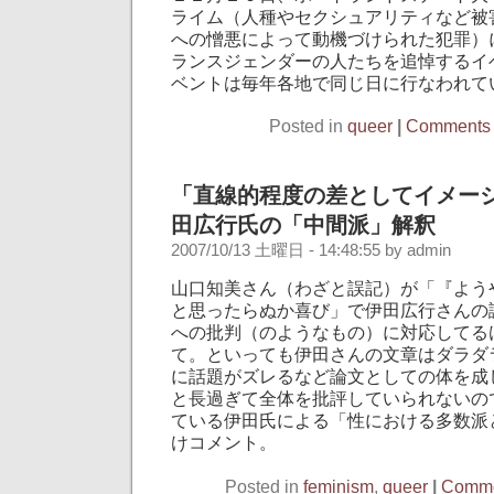
ライム（人種やセクシュアリティなど被
への憎悪によって動機づけられた犯罪）
ランスジェンダーの人たちを追悼するイ
ベントは毎年各地で同じ日に行なわれて
Posted in
queer
|
Comments 
「直線的程度の差としてイメー
田広行氏の「中間派」解釈
2007/10/13 土曜日 - 14:48:55 by admin
山口知美さん（わざと誤記）が「『よう
と思ったらぬか喜び」で伊田広行さんの
への批判（のようなもの）に対応してる
て。といっても伊田さんの文章はダラダ
に話題がズレるなど論文としての体を成
と長過ぎて全体を批評していられないの
ている伊田氏による「性における多数派
けコメント。
Posted in
feminism
,
queer
|
Comme