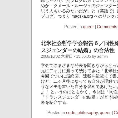
感じたので、別ブログの方でコメントし
めか「クメール・ルージュのジェンダー
思う人もいるみたいだが」と（英語で）
ブログ、つまり macska.org へのリン
Posted in
queer
|
Comments 
北米社会哲学学会報告６／同性
スジェンダーの結婚」の合法性
2008/10/02 木曜日 - 19:55:05 by admin
学会でさまざまな発表を聞きながらとっ
元に二ヶ月に渡って続けてきた「北米社
今回でついに最終回。連載を最後まで書
けど、二ヶ月後になっても自分が理解で
うなメモを書いた自分を褒めてあげたい
よ！ というのはともかく、今回は「同
「トランスジェンダーの結婚」がどう関
表を紹介する。
Posted in
code
,
philosophy
,
queer
|
C