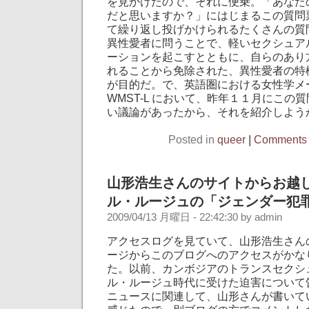
を見かけたので、それに便乗。「あなた
だと思いますか？」にはじまるこの質問
て繰り返し投げかけられるたくさんの質
異性愛者に問うことで、軽いセクシュア
ーションを起こすとともに、自らのあり
れることから免除された、異性愛者の特
が目的だ。で、英語圏における女性学メ
WMST-L において、昨年１１月にこの
い議論があったから、それを紹介しよう
Posted in
queer
|
Comments 
山形浩生さんのサイトからお越
ル・ルージュの「ジェンダー犯
2009/04/13 月曜日 - 22:42:30 by admin
アクセスログを見ていて、山形浩生さん
ージからこのブログへのアクセスがかな
た。以前、カンボジアのトランスセクシ
ル・ルージュ時代に受けた迫害について
ニュースに関連して、山形さんが書いて