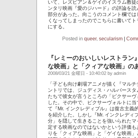
いて、レズビアン＆ゲイのイスラム教徒
ンタリ映画『愛のジハード』の評論を読
部分があった。向こうのコメント欄では
くなってしまったのでこちらに書いてト
にする。
Posted in
queer
,
secularism
|
Comm
『レミーのおいしいレストラン
な映画」と「クィアな映画」の
2008/03/21 金曜日 - 10:40:02 by admin
「子ども向け劇場アニメが描く『マルチ
ントリでは、ジュディス・ハルバースタ
たちで彼女が言うところの「ピクサーヴ
した。その中で、ピクサーヴォルトに当
て『Mr. インクレディブル』は復古主
を紹介した。しかし『Mr. インクレデ
分」を隠して生きることを強いられたマ
定する映画なのではないかという評価も
りを「クィアな映画」と「ゲイな映画」