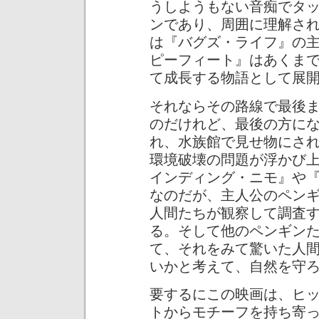
うしようもない音痴でタ
ンであり、周囲に理解さ
は『バグズ・ライフ』の
ピーフィート』はあくま
て成長する物語として展
それならその路線で最後
のだけれど、最後の方に
れ、水族館で見せ物にさ
環境破壊の問題が浮かび
インディング・ニモ』や『Ov
なのだが、主人公のペン
人間たちが観察して調査
る。そして他のペンギン
て、それをみて驚いた人
いかと考えて、自然を守
要するにこの映画は、ヒ
トからモチーフを持ち寄