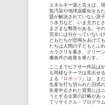
エネルギー源と言えば、
気汚染や地球温暖化をも
題が解決されていない原
う水力など、いま主力と
まざまな弊害がある。そ
完全には分かっていない
どもたちが悲鳴をあげて
たちは人間の子どもとふ
カラクリを暴き、クリー
働条件の改善を果たす。
ここまでピクサー作品ば
も同様なテーマは見出せる
よる『
ロボッツ
』は、ま
生産を打ち切られた旧式
生産中止された背景には
うとする企業の計略があ
てリサイクル・プログラ