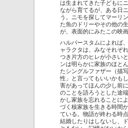
は生まれてきた子どもに
ながら育てるが、ある日
う。ニモを探してマーリ
た魚のドリーやその他の
が、表面的にみたこの映
ハルバースタムによれば
ャラクタは、みなそれぞ
つき片方のヒレが小さい
ンは明らかに家族のほと
たシングルファザー（描
性」と言ってもいいかも
害があってほんの少し前
のことを語ろうとした途
かし家族を忘れることに
づく核家族を生きる時間
ている。物語が終わる時
結婚したりはしないし、