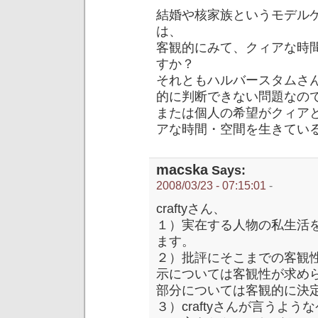
結婚や核家族というモデル
は、
客観的にみて、クィアな時
すか？
それともハルバースタムさ
的に判断できない問題なの
または個人の希望がクィア
アな時間・空間を生きてい
macska
Says:
2008/03/23 - 07:15:01
-
craftyさん、
１）実在する人物の私生活
ます。
２）批評にそこまでの客観
示については客観性が求め
部分については客観的に決
３）craftyさんが言うよ