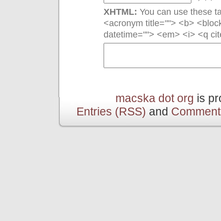
XHTML:
You can use these tag
<acronym title=""> <b> <bloc
datetime=""> <em> <i> <q cit
macska dot org
is p
Entries (RSS)
and
Comment