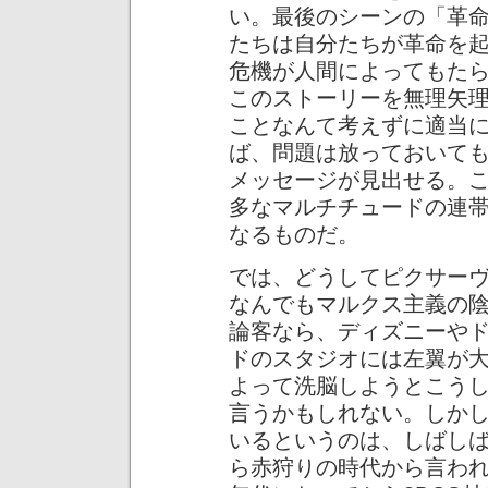
い。最後のシーンの「革
たちは自分たちが革命を
危機が人間によってもた
このストーリーを無理矢
ことなんて考えずに適当
ば、問題は放っておいて
メッセージが見出せる。
多なマルチチュードの連
なるものだ。
では、どうしてピクサー
なんでもマルクス主義の
論客なら、ディズニーや
ドのスタジオには左翼が
よって洗脳しようとこう
言うかもしれない。しか
いるというのは、しばし
ら赤狩りの時代から言わ