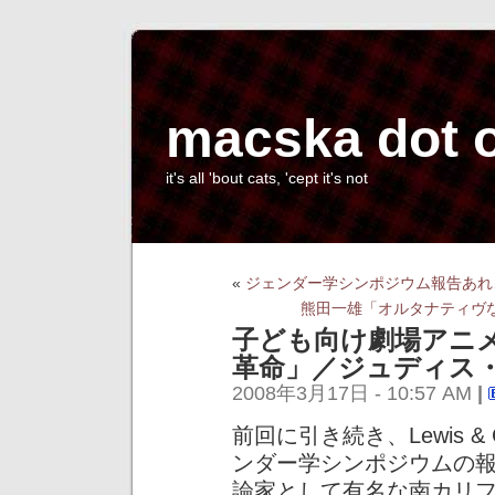
macska dot 
it's all 'bout cats, 'cept it's not
«
ジェンダー学シンポジウム報告あれ
熊田一雄「オルタナティヴ
子ども向け劇場アニ
革命」／ジュディス
2008年3月17日 - 10:57 AM
|
前回に引き続き、Lewis & C
ンダー学シンポジウムの
論家として有名な南カリ