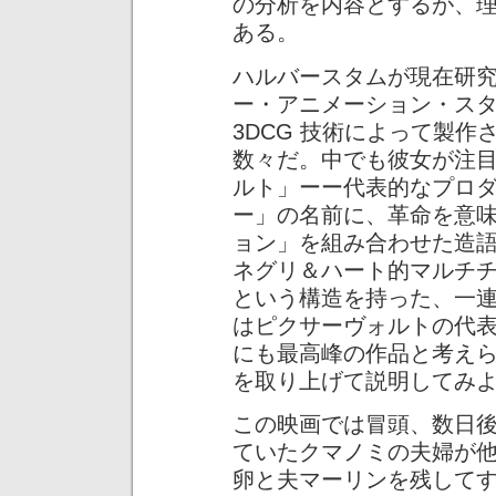
の分析を内容とするが、
ある。
ハルバースタムが現在研
ー・アニメーション・ス
3DCG 技術によって製
数々だ。中でも彼女が注
ルト」ーー代表的なプロ
ー」の名前に、革命を意
ョン」を組み合わせた造
ネグリ＆ハート的マルチ
という構造を持った、一
はピクサーヴォルトの代
にも最高峰の作品と考え
を取り上げて説明してみ
この映画では冒頭、数日
ていたクマノミの夫婦が
卵と夫マーリンを残して