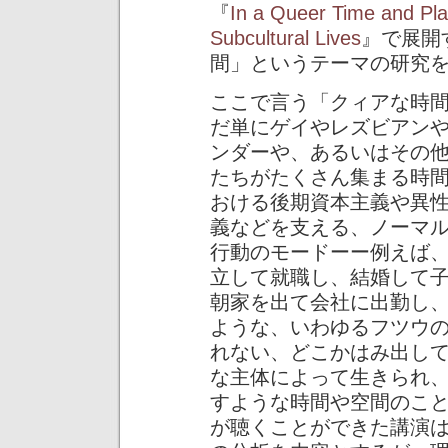
『
In a Queer Time and Pla
Subcultural Lives
』で展開
間」というテーマの研究
ここで言う「クィアな時
だ単にゲイやレズビアン
ンダーや、あるいはその
たちがたくさん集まる時
おける後期資本主義や異
義などを支える、ノーマ
行動のモードーー例えば
立して就職し、結婚して
朝家を出て会社に出勤し
ような、いわゆるフツウ
れない、どこかはみ出し
な主体によって生きられ
すような時間や空間のこ
が聴くことができた講演