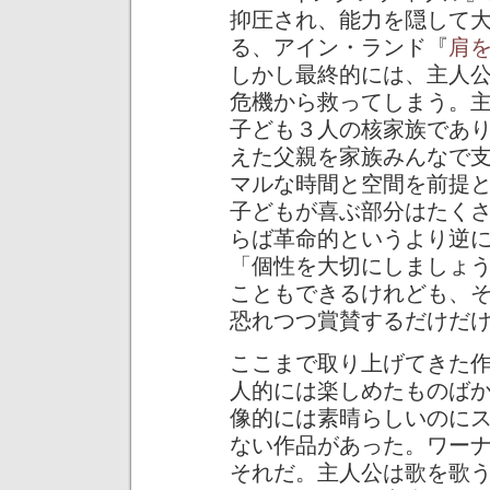
抑圧され、能力を隠して
る、アイン・ランド『
肩
しかし最終的には、主人
危機から救ってしまう。
子ども３人の核家族であ
えた父親を家族みんなで
マルな時間と空間を前提
子どもが喜ぶ部分はたく
らば革命的というより逆
「個性を大切にしましょ
こともできるけれども、
恐れつつ賞賛するだけだ
ここまで取り上げてきた
人的には楽しめたものば
像的には素晴らしいのに
ない作品があった。ワー
それだ。主人公は歌を歌