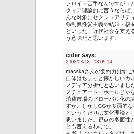
フロイト苦手なんですが（
クィア理論的に言うならば
んな対象にセクシュアリテ
強制異性愛主義や結婚・核
といった、近代社会を支え
う意味だと思います。
cider
Says:
2008/03/18 - 08:05:14
-
macskaさんの要約力は
自体はちょっと懐かしいカ
メディア分析だと思いまし
スチュアート・ホールじゃ
消費市場のグローバル化の
すが、しかしCGが多面的
というくだりは文化理論と
思いました。視点の多面性
とも言えるわけで。
イギリスのカルスタでは、