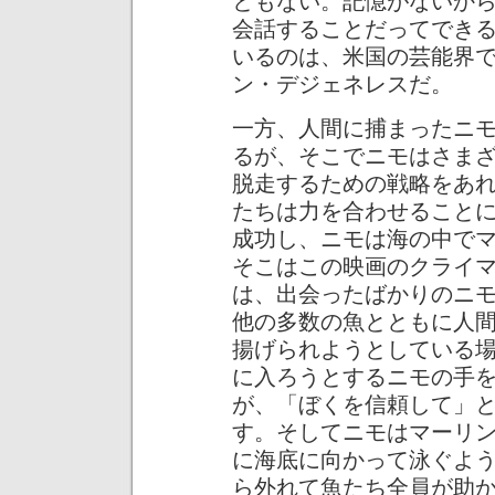
ともない。記憶がないか
会話することだってでき
いるのは、米国の芸能界
ン・デジェネレスだ。
一方、人間に捕まったニ
るが、そこでニモはさま
脱走するための戦略をあ
たちは力を合わせること
成功し、ニモは海の中で
そこはこの映画のクライ
は、出会ったばかりのニ
他の多数の魚とともに人
揚げられようとしている
に入ろうとするニモの手
が、「ぼくを信頼して」
す。そしてニモはマーリ
に海底に向かって泳ぐよ
ら外れて魚たち全員が助