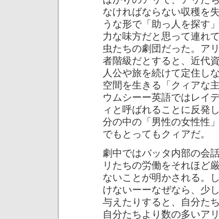
なければならない収穫を
うな形で「助っ人を探す
力な味方だと思って連れ
虫たちの劇団だった。ア
者階級だとすると、近代
人公や旅を続けて定住し
空間を生きる「クィアな
ウムシーー英語ではレイ
ィと呼ばれることに反発
分の中の「男性の女性性
でもとってもクィアだ。
劇中ではバッタ内部の会
リたちの労働をそれほど
ないことが明かされる。
けないーーなぜなら、少
与えたりすると、自分た
自分たちより数の多いア