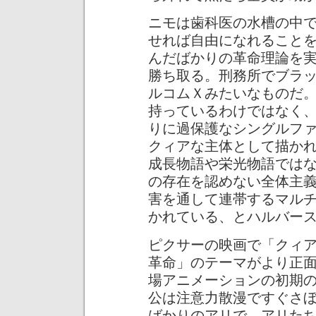
ニモは歯科医の水槽の中
せれば自由になれること
んだばかりの革命理論を
勝ち取る。刑務所でブラ
ルコムＸみたいなものだ
持っているわけではなく
りに過保護なシングルフ
クィアな主体として描か
成長物語や栄光物語では
の存在を認めない全体主
害を通して連帯するマル
かれている、とハルバー
ピクサーの映画で「クィ
革命」のテーマがより正面
場アニメーションの初期
公は注意力散漫ですぐさ
ばかりのアリで、アリた