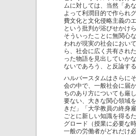
ムに対しては、当然「あ
よって利潤目的で作られ
費文化と文化侵略主義の
という批判が浴びせかけ
そういったことに無関心
われが現実の社会におい
ら、社会に広く共有され
った物語を見出していか
ないであろう、と反論す
ハルバースタムはさらに
会の中で、一般社会に届
ちのあり方についても厳
要ない、大きな関心領域
きだ」「大学教員の終身
ごとに新しい知識を得る
グロード（授業に必要な
一般の労働者がどれだけ