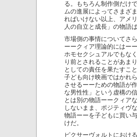
る。もちろん制作側だけ
ムの進展によってさまざ
ればいけない以上、アメ
人の自立と成長」の物語
市場側の事情についてさ
ーークィア理論的にはー
ホモセクシュアルでもな
り前とされることがあま
としての責任を果たすこ
子ども向け映画ではかれ
させるーーための物語が
な男性性」という虚構の
とは別の物語ーークィア
しないまま、ポジティヴ
物語ーーを子どもに買い
けだ。
ピクサーヴォルトにおけ