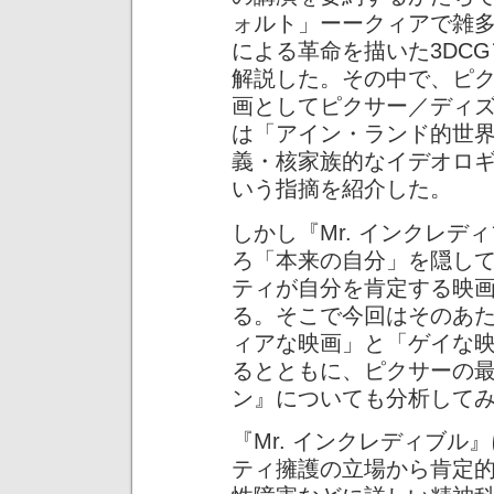
ォルト」ーークィアで雑
による革命を描いた3DC
解説した。その中で、ピ
画としてピクサー／ディ
は「アイン・ランド的世
義・核家族的なイデオロ
いう指摘を紹介した。
しかし『Mr. インクレ
ろ「本来の自分」を隠し
ティが自分を肯定する映
る。そこで今回はそのあ
ィアな映画」と「ゲイな
るとともに、ピクサーの
ン』についても分析して
『Mr. インクレディブ
ティ擁護の立場から肯定