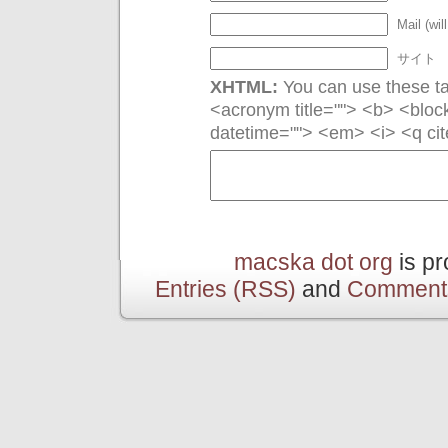
Mail (wil
サイト
XHTML:
You can use these tag
<acronym title=""> <b> <bloc
datetime=""> <em> <i> <q cit
macska dot org
is p
Entries (RSS)
and
Comment