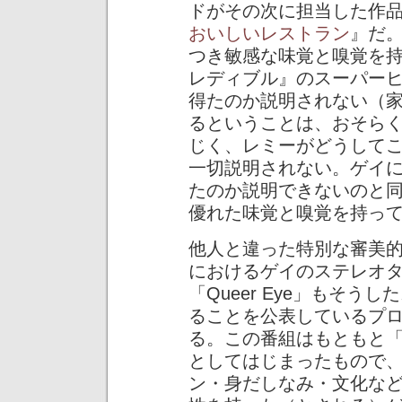
ドがその次に担当した作
おいしいレストラン
』だ
つき敏感な味覚と嗅覚を持
レディブル』のスーパー
得たのか説明されない（
るということは、おそら
じく、レミーがどうして
一切説明されない。ゲイ
たのか説明できないのと
優れた味覚と嗅覚を持っ
他人と違った特別な審美
におけるゲイのステレオ
「Queer Eye」もそ
ることを公表しているプ
る。この番組はもともと「Queer E
としてはじまったもので
ン・身だしなみ・文化な