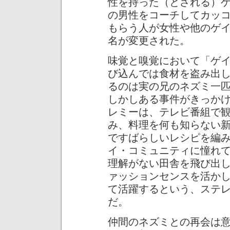
性を持った（とされる）
の男性をコーチしてカッ
もらう人が女性や他のゲ
名が変更された。
味覚と嗅覚において「ゲ
び込んでは食材を盗み出
るのは実の兄のネズミ一
しかしある事件がきっか
レミーは、テレビ番組で
み、料理を何も知らない
ですばらしいレシピを編
イ・コミュニティに憧れ
理解がない田舎を飛び出
ァッションセンスを活か
て活躍するという、ステ
だ。
仲間のネズミとの再会は