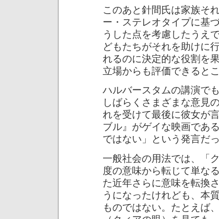
このあと針間氏は家族そ
ー・ステレオタイプに基
うした点を考慮したうえ
どもたちがそれを助けに
れるのに決定的な役割を
立場からも評価できると
ハルバースタムの講演で
しばらくさまざまな意見
れを受けて最後に彼女が言
ブル』がゲイな映画であ
ではない」という発言だ
一般社会の用法では、「
度の意味から転じて単な
た近年さらに意味を転換
うになったけれども、本
ものではない。たとえば、人