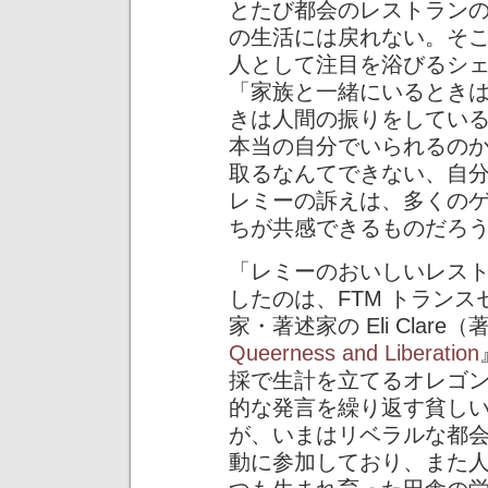
とたび都会のレストラン
の生活には戻れない。そ
人として注目を浴びるシ
「家族と一緒にいるとき
きは人間の振りをしてい
本当の自分でいられるの
取るなんてできない、自
レミーの訴えは、多くのゲ
ちが共感できるものだろ
「レミーのおいしいレス
したのは、FTM トラン
家・著述家の Eli Clare
Queerness and Liberation
採で生計を立てるオレゴ
的な発言を繰り返す貧し
が、いまはリベラルな都
動に参加しており、また