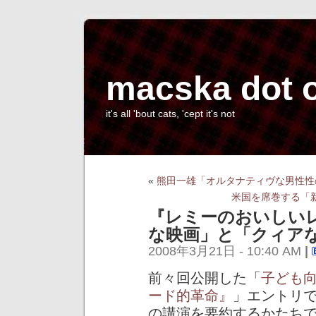
macska dot 
it's all 'bout cats, 'cept it's not
«
熊田一雄「オルタナティヴな男性性
米国を席巻する「
『レミーのおいしい
な映画」と「クィア
2008年3月21日 - 10:40 AM
|
前々回公開した「
子ども
ード的革命』
」エントリ
の講演を要約するかたち