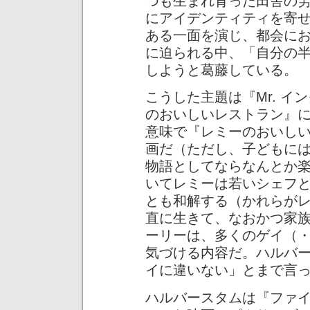
つも生まれ育った田舎の
にアイデンティティを寄
ある一面を演じ、都会に
に迫られる中、「自分の
しようと葛藤している。
こうした主題は『Mr. 
のおいしいレストラン』
意味で『レミーのおいし
画だ（ただし、子どもに
物語としてならなんとか
いてレミーは若いシェフ
とも和解する（かれらが
直に生きて、なおかつ家
ーリーは、多くのゲイ（・
気づける内容だ。ハルバ
イに違いない」とまで言
ハルバースタムは『ファ