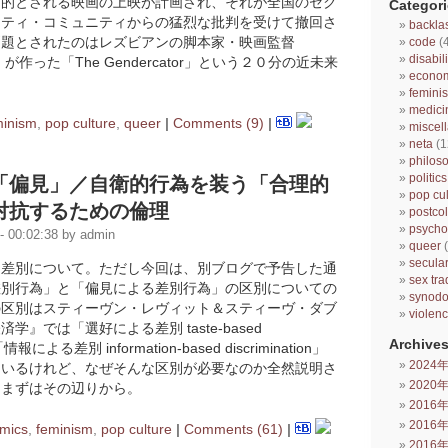
ス的とされる映画の上映が計画され、それが全国のセク
Categori
リティ・コミュニティからの猛烈な批判を受けて撤回さ
backla
問題とされたのはレズビアンの脚本家・映画監督
code
(
disabili
rouch が作った「The Gendercator」という２０分の近未来
econo
femini
medici
minism
,
pop culture
,
queer
|
Comments (9)
|
miscel
neta
(1
philos
politics
「偏見」／自衛的行為を装う「合理的
pop cul
対抗するための倫理
postcol
psycho
 00:02:38 by admin
queer
(
secula
、差別について。ただし今回は、別ブログで予告した通
sex tra
差別行為」と「偏見による差別行為」の区別についての
synod
の区別はスティーヴン・レヴィット＆スティーヴ・ダブ
violen
学』では「選好による差別 taste-based
Archives
」「情報による差別 information-based discrimination」
2024
ているけれど、なぜそんな区別が必要なのか全然説明さ
2020
、まずはその辺りから。
2016
2016
mics
,
feminism
,
pop culture
|
Comments (61)
|
2016