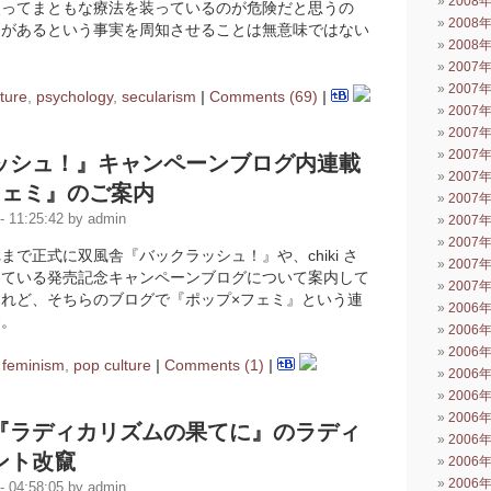
2008
使ってまともな療法を装っているのが危険だと思うの
2008
判があるという事実を周知させることは無意味ではない
2008
2007
2007
ture
,
psychology
,
secularism
|
Comments (69)
|
2007
2007
2007
ッシュ！』キャンペーンブログ内連載
2007
フェミ』のご案内
2007
 11:25:42 by admin
2007
2007
まで正式に双風舎『バックラッシュ！』や、chiki さ
2007
している発売記念キャンペーンブログについて案内して
2007
れど、そちらのブログで『ポップ×フェミ』という連
2006
す。
2006
2006
n
feminism
,
pop culture
|
Comments (1)
|
2006
2006
2006
『ラディカリズムの果てに』のラディ
2006
ント改竄
2006
2006
 04:58:05 by admin