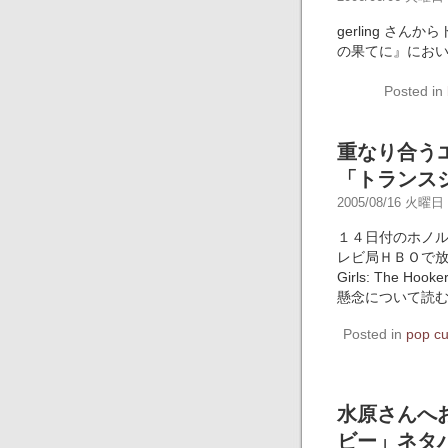
gerling さ
の果てに』にお
Posted in
重なり合う
「トランス
2005/08/16 火曜日 -
１４日付のホノ
レビ局ＨＢＯで放
Girls: The 
懸念について読
Posted in
pop cu
水原さんへ
ビー」ネタ