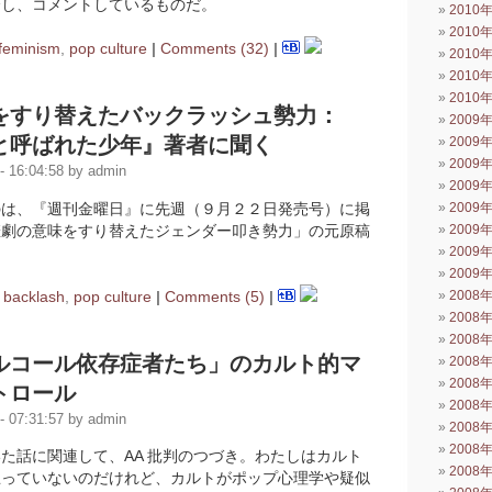
介し、コメントしているものだ。
2010
2010
feminism
,
pop culture
|
Comments (32)
|
2010
2010
2010
をすり替えたバックラッシュ勢力：
2009
と呼ばれた少年』著者に聞く
2009
2009
 16:04:58 by admin
2009
のは、『週刊金曜日』に先週（９月２２日発売号）に掲
2009
悲劇の意味をすり替えたジェンダー叩き勢力」の元原稿
2009
2009
2009
n
backlash
,
pop culture
|
Comments (5)
|
2008
2008
2008
ルコール依存症者たち」のカルト的マ
2008
2008
トロール
2008
 07:31:57 by admin
2008
2008
た話に関連して、AA 批判のつづき。わたしはカルト
2008
思っていないのだけれど、カルトがポップ心理学や疑似