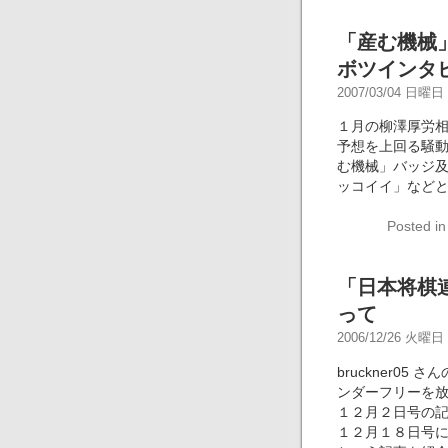
「産む機械
ボツインタ
2007/03/04 日曜日 -
１月の柳澤厚労
予想を上回る騒
む機械」バッジ
ッコイイ」など
Posted i
「日本将棋
って
2006/12/26 火曜日 -
bruckner0
ンダーフリーを放
１２月２日号の記
１２月１８日号