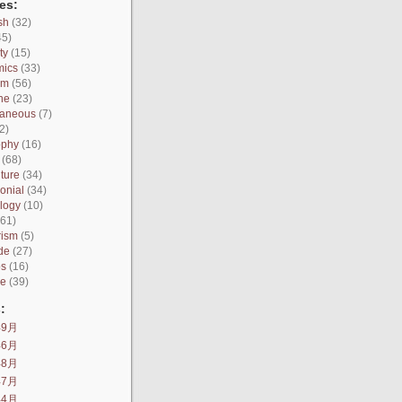
es:
sh
(32)
45)
ty
(15)
mics
(33)
sm
(56)
ne
(23)
laneous
(7)
2)
ophy
(16)
(68)
ture
(34)
onial
(34)
logy
(10)
61)
rism
(5)
de
(27)
os
(16)
ce
(39)
:
年9月
年6月
年8月
年7月
年4月