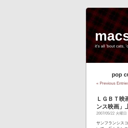
macs
it's all 'bout cats, '
pop c
« Previous Entrie
ＬＧＢＴ映
ンス映画」
2007/05/22 火曜日 -
サンフランシスコで