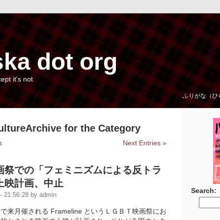
ka dot org
cept it's not
ふりがな（ひ
ultureArchive for the Category
s
Next Entries »
画祭での「フェミニズムによる反トラ
上映計画、中止
Search:
 21:56:28 by admin
来月催される Frameline というＬＧＢＴ映画祭にお