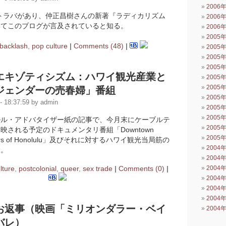
2006
んからトラバがあり、仲正昌樹さんの新著『ラディカリズム
2006
いてこのブログが言及されていると知る。
2006
2005
backlash
,
pop culture
|
Comments (48)
|
2005
2005
2005
エキゾティシズム：ハワイ観光産業と
2005
2005
ジェンダーの売春婦」番組
2005
 18:37:59 by admin
2005
2005
ルル・アドバタイザー紙の記事で、今月末にケーブルテ
2005
映される予定のドキュメンタリ番組「Downtown
2005
Hookers of Honolulu」及びそれに対するハワイ観光当局筋の
2004
む。
2004
2004
lture
,
postcolonial
,
queer
,
sex trade
|
Comments (0)
|
2004
2004
2004
お返事（映画「ミリオンダラー・ベイ
2004
バレ）