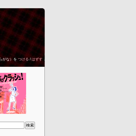
らがな）を
つける
/
はずす