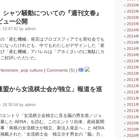
2015
2015
」シャツ騒動についての『週刊文春』
2015
ビュー公開
2015
 13:47:42 by admin
2014
2014
相の「産む機械」発言はブロゴスフィアでも実社会でも
2014
動になったけれども、中でもわたしがデザインした「産
2014
及び「産む機械」アパレルは「アホくさいのに無駄にカ
2014
とご好評いただいた。
2012
2012
n
feminism
,
pop culture
|
Comments (5)
|
2012
2011
2011
連盟から女流棋士会が独立」報道を巡
2011
2011
2011
 18:30:54 by admin
2011
5 さんのエントリ「女流棋士会独立に見る脳の男女差／ジェ
2011
棄した AERA」を読む。このエントリ自体、産経新聞
2010
事「将棋の女流棋士が独立、新法人発足へ」と AERA
2010
に掲載された「女流棋士会 独立示す男女の『脳』力」
2010