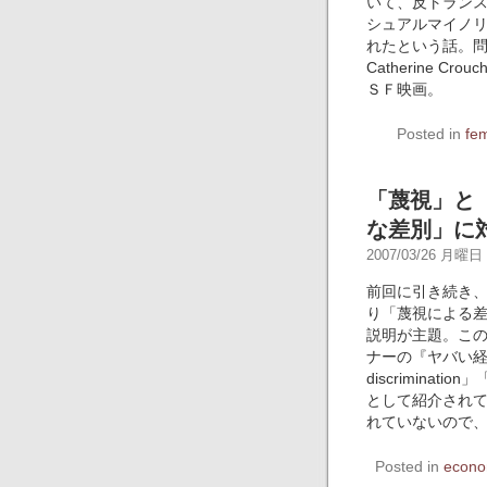
いて、反トラン
シュアルマイノ
れたという話。
Catherine C
ＳＦ映画。
Posted in
fe
「蔑視」と
な差別」に
2007/03/26 月曜日 -
前回に引き続き
り「蔑視による
説明が主題。こ
ナーの『ヤバい経済
discrimination
として紹介され
れていないので
Posted in
econo