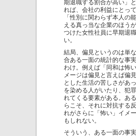
期退職する割合が高い」
れば、会社の利益にとっ
「性別に関わらず本人の
える真っ当な企業のほう
つけた女性社員に早期退
い。
結局、偏見というのは単
合ある一面の統計的な事
わけ。例えば「同和は怖
メージは偏見と言えば偏
とした生活の苦しさがあ
を染める人がいたり、犯
れてくる要素がある。あ
らこそ、それに対抗する
れがさらに「怖い」イメ
もしれない。
そういう、ある一面の事