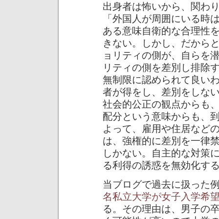
出身者は怖いから、関わ
「外国人が周囲にいる時
ある意味自衛的な合理性
きない。しかし、だから
ョリティの側が、自らを
リティの側を差別し排除
無制限に認められて良い
者が得をし、差別をしな
社会的公正の観点からも
配分という意味からも、
よって、雇用や住居など
は、強権的に差別を一律
しかない。自主的な対策
る利得の誘惑を無効化す
当ブログで過去に扱った
名私立大学が女子入学希
る。その理由は、男子の