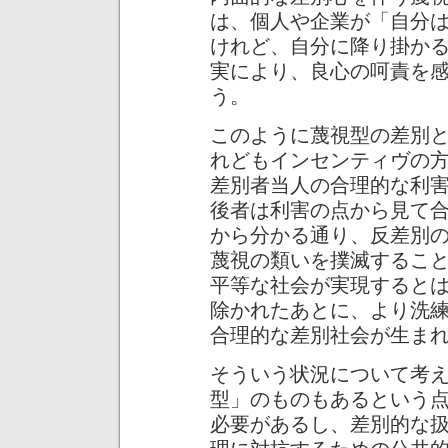
は、個人や企業が「自分
けれど、自分に降り掛か
実により、良心の呵責を
う。
このように蔑視型の差別
れどもインセンティヴの
差別者当人の合理的な利
後者は利害の点から見て
から分かる通り、反差別
蔑視の類いを撲滅するこ
平等な社会が実現すると
除かれたあとに、より洗
合理的な差別社会が生ま
そういう状況について考
型」のものもあるという
必要があるし、差別的な