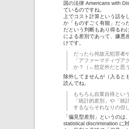
国の法律 Americans with Di
ているのですね。
上でコスト計算という話を
か「ものすごく有能」だっ
だという判断もあり得るわ
による差別であって、嫌悪
けです。
だったら何故元犯罪者
「アファーマティヴア
か？（←想定外だと思
除外してませんが（入ると
読んでね。
もちろん自業自得とい
「統計的差別」や「統
するならそれなりの但
「偏見型差別」というのは、 informa
statistical discrimi