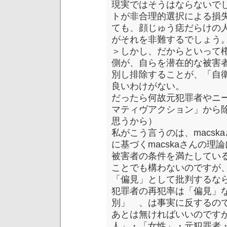
現実ではそうはならないで
トが非合理的選択による損
ても、顔じゅう痣だらけの
がそれを非難するでしょう
＞しかし、だからといって
側が、自らを潜在的な被害
別し排除することが、「自
良いわけがない。
だったら何故元犯罪者やニ
マティヴアクション」から
思うから）
私がこう言うのは、macs
に基づくmacskaさんの
被害者の条件を満たしてい
ことでも構わないのですが
「偏見」として批判するな
犯罪者の再犯率は「偏見」
別」 、は事実に反するの
あとは無ければいいのです
人」・「女性」・元犯罪者