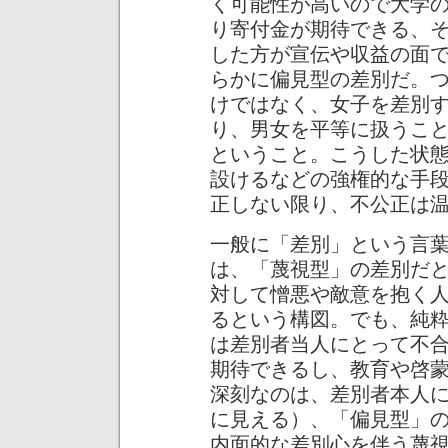
く可能性が高いので大学
り寄付金が期待できる、
した方が宣伝や収益の面
らかに偏見型の差別だ。
けではなく、女子を差別
り、男女を平等に扱うこ
ということ。こうした状
設けるなどの強権的な手
正しない限り、不公正は
一般に「差別」という言
は、「蔑視型」の差別だ
対して憎悪や敵意を抱く
るという構図。でも、純
は差別者当人にとって不
期待できるし、教育や啓
深刻なのは、差別者本人
に見える）、「偏見型」
内面的な差別心を伴う蔑