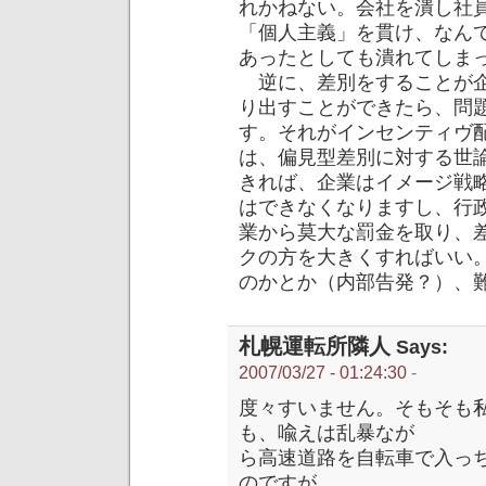
れかねない。会社を潰し社
「個人主義」を貫け、なん
あったとしても潰れてしま
逆に、差別をすることが企
り出すことができたら、問
す。それがインセンティヴ
は、偏見型差別に対する世
きれば、企業はイメージ戦
はできなくなりますし、行
業から莫大な罰金を取り、
クの方を大きくすればいい
のかとか（内部告発？）、
札幌運転所隣人
Says:
2007/03/27 - 01:24:30
-
度々すいません。そもそも
も、喩えは乱暴なが
ら高速道路を自転車で入っ
のですが。