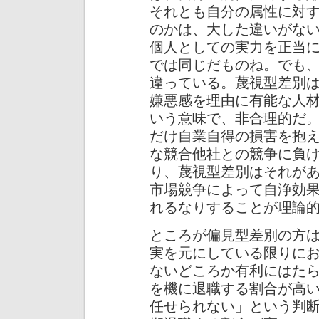
それとも自分の属性に対
のかは、大した違いがな
個人としての実力を正当
では同じだものね。でも
違っている。蔑視型差別
嫌悪感を理由に有能な人
いう意味で、非合理的だ
だけ自業自得の損害を抱
な競合他社との競争に負
り、蔑視型差別はそれが
市場競争によって自浄効
れるなりすることが理論
ところが偏見型差別の方
実を元にしている限りに
ないどころか有利にはた
を機に退職する割合が高
任せられない」という判