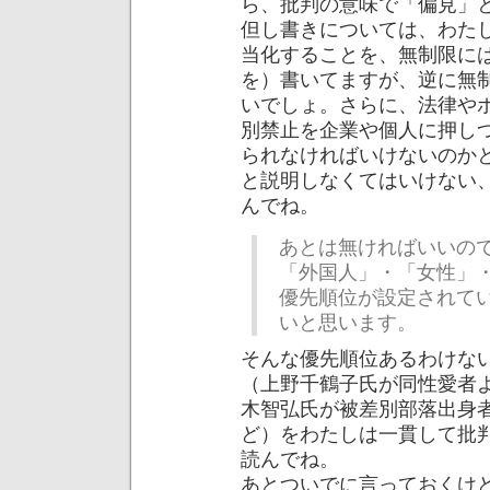
ら、批判の意味で「偏見」
但し書きについては、わた
当化することを、無制限に
を）書いてますが、逆に無
いでしょ。さらに、法律や
別禁止を企業や個人に押し
られなければいけないのか
と説明しなくてはいけない
んでね。
あとは無ければいいの
「外国人」・「女性」
優先順位が設定されて
いと思います。
そんな優先順位あるわけな
（上野千鶴子氏が同性愛者
木智弘氏が被差別部落出身
ど）をわたしは一貫して批
読んでね。
あとついでに言っておくけ