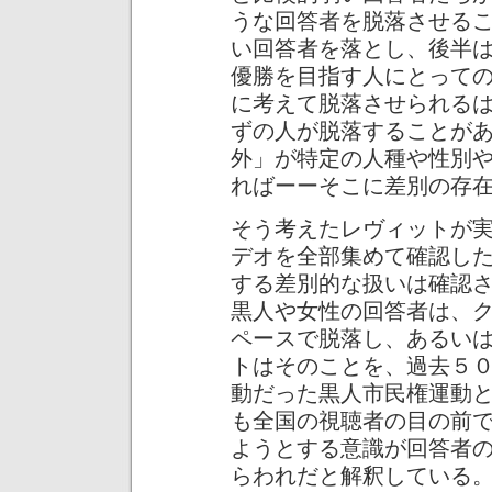
うな回答者を脱落させる
い回答者を落とし、後半
優勝を目指す人にとって
に考えて脱落させられる
ずの人が脱落することが
外」が特定の人種や性別
ればーーそこに差別の存
そう考えたレヴィットが
デオを全部集めて確認し
する差別的な扱いは確認
黒人や女性の回答者は、
ペースで脱落し、あるい
トはそのことを、過去５
動だった黒人市民権運動
も全国の視聴者の目の前
ようとする意識が回答者
らわれだと解釈している