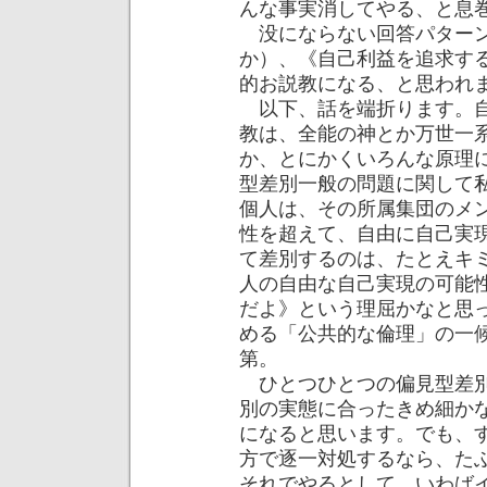
んな事実消してやる、と息
没にならない回答パターン
か）、《自己利益を追求す
的お説教になる、と思われ
以下、話を端折ります。自
教は、全能の神とか万世一
か、とにかくいろんな原理
型差別一般の問題に関して
個人は、その所属集団のメ
性を超えて、自由に自己実
て差別するのは、たとえキ
人の自由な自己実現の可能
だよ》という理屈かなと思
める「公共的な倫理」の一
第。
ひとつひとつの偏見型差別
別の実態に合ったきめ細か
になると思います。でも、
方で逐一対処するなら、た
それでやるとして、いわば