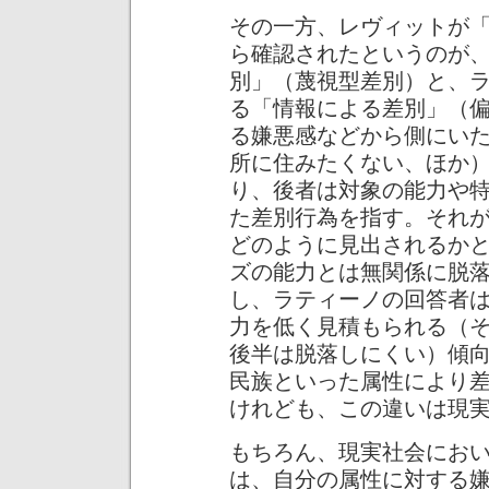
その一方、レヴィットが
ら確認されたというのが
別」（蔑視型差別）と、
る「情報による差別」（
る嫌悪感などから側にい
所に住みたくない、ほか
り、後者は対象の能力や
た差別行為を指す。それ
どのように見出されるか
ズの能力とは無関係に脱
し、ラティーノの回答者
力を低く見積もられる（
後半は脱落しにくい）傾
民族といった属性により
けれども、この違いは現
もちろん、現実社会にお
は、自分の属性に対する