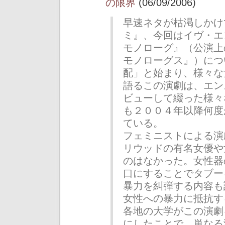
の限界
(06/09/2006)
早速ネタが枯渇しかけ
ミ』、今回はイヴ・エ
モノローグ』（公演上
モノローグス』）につ
配」と始まり、様々な
語るこの演劇は、エン
ビューして綴った様々
も２００４年以降何度
ている。
フェミニストによる演
リウッドの有名女優や
のはなかった。女性器
口にすることでタブー
暴力を糾弾する内容も
女性への暴力に抵抗す
各地の大学がこの演劇
にしたことで、単なる