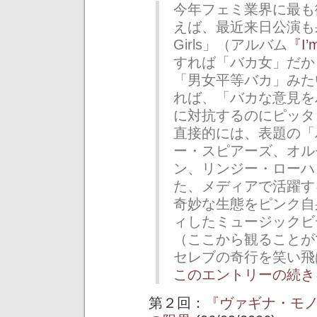
今年フェミ業界に最も
えば、最近来日公演も果
Girls」（アルバム
『I’
すれば「バカ女」だか
「男女平等バカ」みたい
れば、「バカな意見を
に対抗するのにピッタ
直接的には、表題の「
ー・スピアーズ、オル
ン、リンジー・ローハ
た、メディアで活躍す
奇妙な生態をピンク自
ィしたミュージックビ
（ここから観ることが
セレブの奇行を笑い飛
このエントリーの続き
第２回：
『ヴァギナ・モ