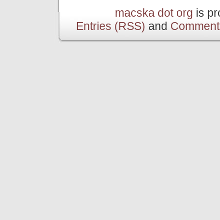
macska dot org
is p
Entries (RSS)
and
Comment