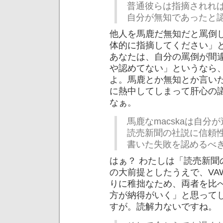
普通彼らは指摘されれ
自分が無知であったと
他人を馬鹿だ無知だと罵倒
体的に指摘してください」
あなたは、自分の罵倒が間
や認めてない」というなら
よ。馬鹿とか無知とか言い
に熱中してしまって肝心の
なぁ。
馬鹿なmacskaは自
読売新聞の社説に信頼
書いた失敗を認めるべ
はぁ？ わたしは「読売新
の大前提としたうえで、VA
りに稚拙なため、両者を比
方が納得がいく」と思って
すが。読解力ないですね。