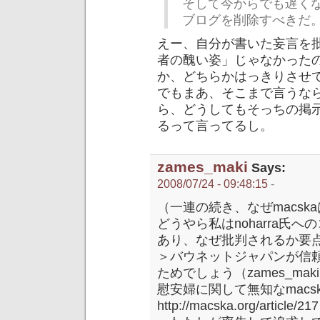
そして今からでも遅くな
ブログを削除すべきだ
えー、自分が書いた妄言を
者の醜い姿」じゃなかった
か、どちらかはっきりさせ
でもまあ、そこまで言うな
ら、どうしてもそっちの掲
るって言ってるし。
zames_maki
Says:
2008/07/24 - 09:48:15
-
（一連の続き、なぜmacs
どうやら私はnoharra氏へ
あり、なぜ批判されるか要
＞バウネットジャパンが信
ためでしょう（zames_mak
慰安婦に関して無知なmacs
http://macska.org/article/217