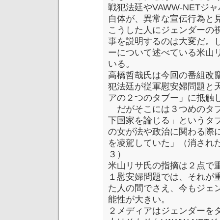
戦犯法廷やVAWW-NETジ
自体が、異常な宣伝行為と
こうした人にジェンダーの
事を説明するのは大変だ。
ーについて述べている米山
いる。
高橋哲哉氏は今回の番組改
犯法廷が従軍慰安婦問題と
アの２つのタブー」に抵触
だがそこには３つめのタブ
下国家を論じる」というタ
の女が法や政治に関わる際
を凌駕していた」（消され
３）
米山リサ氏の指摘は２点で
１慰安婦問題では、それが
た人の間でさえ、今もジェ
能性が大きい。
２メディアはジェンダーを