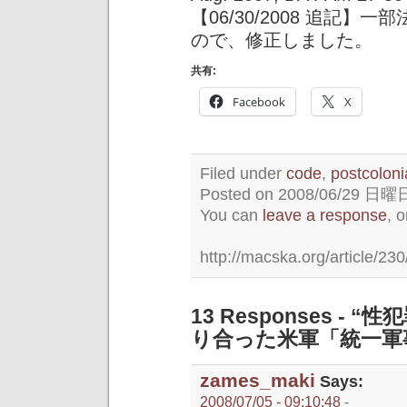
【06/30/2008 追記
ので、修正しました。
共有:
Facebook
X
Filed under
code
,
postcoloni
Posted on 2008/06/29 日曜日 
You can
leave a response
, 
http://macska.org/article/230
13 Responses 
り合った米軍「統一軍
zames_maki
Says:
2008/07/05 - 09:10:48
-