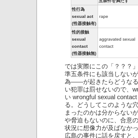
五条件を満たす
性行為
sexual act
rape
(性器接触有)
性的接触
sexual
aggravated sexual
contact
contact
(性器接触無)
では実際にこの「？？？
準五条件にも該当しない
為——が起きたらどうなる
い犯罪は罰せないので、wrong
い wrongful sexual 
る。どうしてこのような
まったのかは分からない
や脅迫もないのに、合意
状況に想像力が及ばなか
広島の事件に話を戻すと