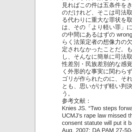
見ればこの件は五条件を
のだけれど、そこは司法
る代わりに重大な罪状を
は、その「より軽い罪」に、rape 
の中間にあるはずの wrongfu
らく法策定者の想像力の
定されなかったことだ。
し、そんなに簡単に司法
性差別・民族差別的な感
く外形的な事実に関わら
ゴリが作られたのに、そ
とも、思いがけず軽い判
う。
参考文献：
Knies JS. “Two steps forw
UCMJ’s rape law missed th
consent statute will put it 
Aug. 2007; DA PAM 27-50