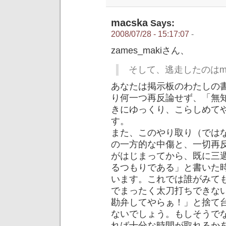
macska
Says:
2008/07/28 - 15:17:07
-
zames_makiさん、
そして、逃走したのはma
あなたは掲示板のわたしの
り何一つ再反論せず、「無知
きにゆっくり、こらしめて
す。
また、このやり取り（ではなく
の一方的な中傷と、一切再
がはじまってから、既に三
るつもりである」と書いた
います。これでは誰がみても、
でまったく太刀打ちできな
勘弁してやらぁ！」と捨て
ないでしょう。もしそうで
れば十分な時間が取れるか