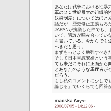
あなたは戦争における性暴
軍の２０世紀最大の組織的
奴隷制度）についてはほと
話だが、歴史修正主義もろだ
JAPANが抗議した件でも
いて、議論が噛み合ってい
を書いている。今からでも
べきだと思う。
まずもっとよく勉強すべき
そして日本軍慰安婦という
ても未だにそれに正面から
とあなたのような馬鹿者が
だろう。
もし私のコメントに少しで
論じる」でいくらでも回答
macska
Says:
2008/07/05 - 14:12:06
-