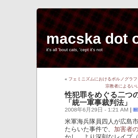
macska dot 
it's all 'bout cats, 'cept it's not
«
フェミニズムにおけるポルノグラフ
宗教者によるい
性犯罪をめぐる二つ
「統一軍事裁判法」
2008年6月29日 - 1:21 AM
|
米軍海兵隊員四人が広島
たらいた事件で、
加害者
かし、より深刻なレイプ