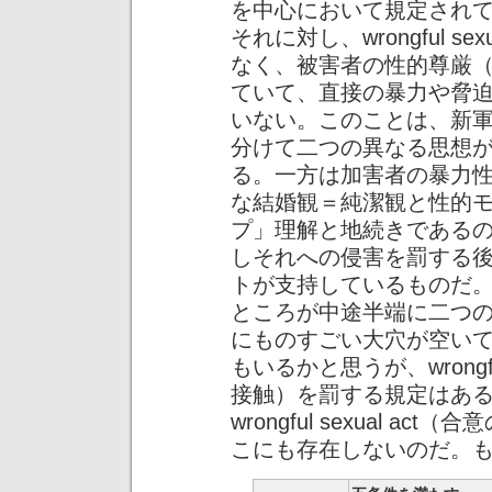
を中心において規定され
それに対し、wrongful se
なく、被害者の性的尊厳
ていて、直接の暴力や脅
いない。このことは、新
分けて二つの異なる思想
る。一方は加害者の暴力
な結婚観＝純潔観と性的
プ」理解と地続きである
しそれへの侵害を罰する
トが支持しているものだ
ところが中途半端に二つ
にものすごい大穴が空い
もいるかと思うが、wrongful
接触）を罰する規定はあ
wrongful sexual 
こにも存在しないのだ。