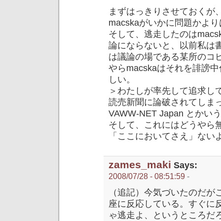
まずはっきりさせておくが
macskaがいかに問題かよ
そして、逃走したのはmac
論にならないと、以前私は
は議論の場である某所のコ
やらmacskaはそれを誹
しい。
＞わたしが率先して追求し
読売新聞に論破されてしま
VAWW-NET Japan とか
そして、これにはどうやら無
「ここにおいてさえ」ない
zames_maki
Says:
2008/07/28 - 08:51:59
-
（追記）今気づいたのだがこ
座に反応している。すぐに
ゃ逃走よ、というところだろ