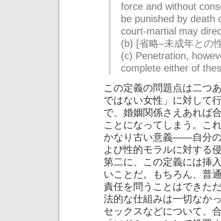
force and without conse
be punished by death 
court-martial may direc
(b) [省略–未成年と
(c) Penetration, however
complete either of the
この定義の問題点は二つ
ではない女性」に対して
で、婚姻関係さえあれば
ことになってしまう。こ
かなり古い意義——自分
よび性的モラルに対する
第二に、この定義には挿
いことだ。もちろん、普
責任を問うことはできた
法的な仕組みは一切なか
セックスなどについて、