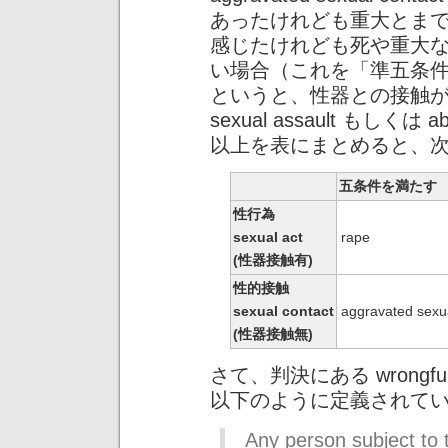
あったけれども重大とま
感じたけれども死や重大
い場合（これを「準五条
というと、性器との接触があっ
sexual assault もしくは a
以上を表にまとめると、
五条件を満たす
性行為
sexual act
rape
(性器接触有)
性的接触
sexual contact
aggravated sexua
(性器接触無)
さて、判決にある wrongful 
以下のように定義されて
Any person subject to t