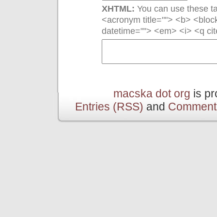
XHTML:
You can use these tag
<acronym title=""> <b> <bloc
datetime=""> <em> <i> <q cit
macska dot org
is p
Entries (RSS)
and
Comment