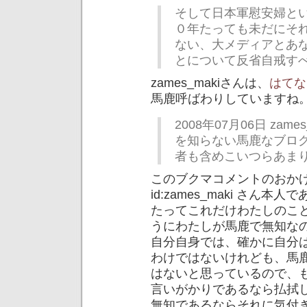
そして日本軍慰安婦と
０年たっても未だにそ
ない、大メディアとあ
とについて反省自戒す
zames_makiさんは、
はてな
馬鹿呼ばわりしていますね
2008年07月06日 za
を知らない馬鹿なブロ
者も含めこいつらあま
このブクマコメントのおか
id:zames_maki さ
たってこれだけわたしのこ
うにわたしが馬鹿で無知な
自分自身では、確かに自分
わけではないけれども、馬
はないと思っているので、
言いがかりであるなら払拭
無知であるならそれに気付