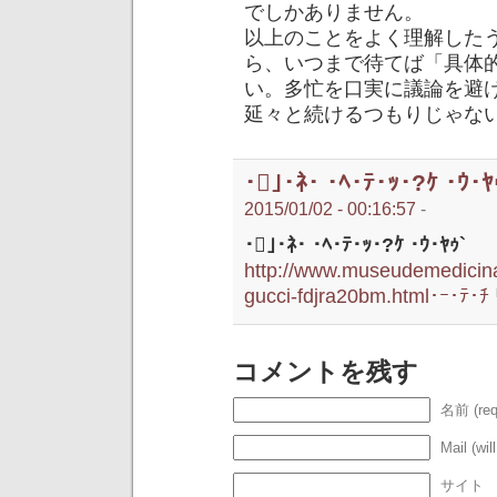
でしかありません。
以上のことをよく理解した
ら、いつまで待てば「具体
い。多忙を口実に議論を避
延々と続けるつもりじゃな
･｣･ﾈ･ ･ﾍ･ﾃ･ｯ･?ｹ ･ｳ･ﾔ
2015/01/02 - 00:16:57
-
･｣･ﾈ･ ･ﾍ･ﾃ･ｯ･?ｹ ･ｳ･ﾔｩ`
http://www.museudemedicina.
gucci-fdjra20bm.html･ｰ･ﾃ･ﾁ
コメントを残す
名前 (req
Mail (wil
サイト