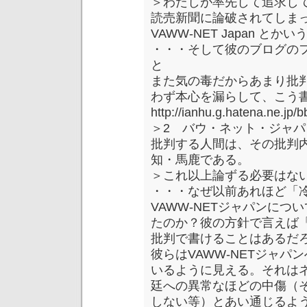
＞わたしが率先して追求し
読売新聞に論破されてしま
VAWW-NET Japan と
・・・そして彼のブログの
と
また気の毒だからあまり批判は
わず本心を漏らして、こう
http://ianhu.g.hatena.ne.jp/
＞2 バウ・ネット・ジャパン
批判する人間は、その批判
知・馬鹿である。
＞これ以上論ずる必要はない（
・・・なぜ以前あれほど「冷静
VAWW-NETジャパンに
たのか？彼の方針で言えば「
批判で書けることはあるだ
彼らはVAWW-NETジャ
いるように見える。それは
廷への異常なほどの中傷（
しない等）とあい通じるよ