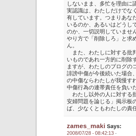
しないまま、多忙を理由に
実認識は、わたしだけでな
有しています。つまりあな
いるのか、あるいはどうし
のか、一切説明していませ
やり方で「削除しろ」と求
ん。
また、わたしに対する批判
いものであれ一方的に削除
ますが、わたしのブログの
誹謗中傷が今後続いた場合
の中傷ならわたしが我慢す
中傷行為の連帯責任を負い
わたし以外の人に対する批
安婦問題を論じる」掲示板
ば、少なくともわたしの責
zames_maki
Says:
2008/07/28 - 08:42:13
-