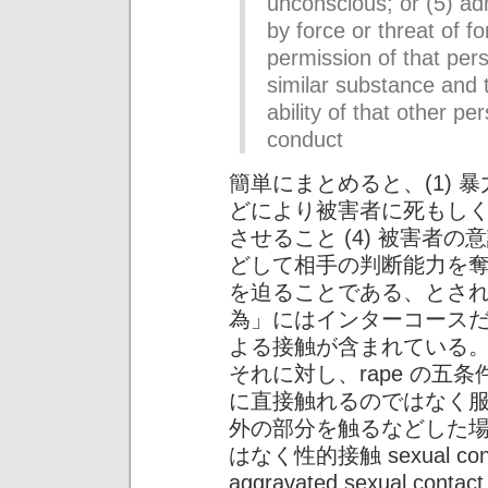
unconscious; or (5) ad
by force or threat of f
permission of that pers
similar substance and t
ability of that other pe
conduct
簡単にまとめると、(1) 暴力
どにより被害者に死もし
させること (4) 被害者の
どして相手の判断能力を
を迫ることである、とさ
為」にはインターコース
よる接触が含まれている
それに対し、rape の五
に直接触れるのではなく
外の部分を触るなどした場合（
はなく性的接触 sexual c
aggravated sexual 