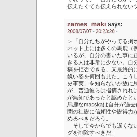
伝えたくても伝えられない
zames_maki
Says:
2008/07/07 - 20:23:26
-
＞「自分たちがやってる掲
ネット上には多くの馬鹿（例
いるが、自分の書いた事に
きる人は非常に少ない。自
稿を拒否できる、又最終的
醜い姿を何回も見た。こう
史事実」を知らないが故に
が、普通彼らは指摘されれ
が無知であったと認めたと
馬鹿なmacskaは自分が
聞の社説に信頼性や説得力
めるべきだろう。
そして今からでも遅くないか
グを削除すべきだ。