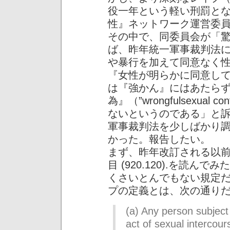
役一年という軽い刑罰と
性』ネットワーク運営委
その中で、同委員会が「
ば、昨年統一軍事裁判法
や暴行を加えて同意なく
『女性が明らかに同意し
は『強かん』にはあたら
為』（”wrongfulsexual co
ないというのである」と
軍事裁判法を少しばかり
かった。報告したい。
まず、昨年改訂される以
目 (920.120).を読
くさいとんでもない規定
プの定義とは、次の通り
(a) Any person subject
act of sexual intercour