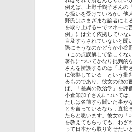
ればそれで済むんじゃない
例えば、上野千鶴子さんの
な扱いを受けているか。他
野氏はさまざまな論者によ
を取り上げる中でマネーに
例」には全く依拠していな
言及すらされていないと聞
際にそうなのかどうか小谷
（この点誤解して欲しくな
著作についてかなり批判的
さんを擁護するのは「上野
に依拠している」という批
るものであり、彼女の他の
ば、「差異の政治学」を評
小倉知加子さんについては
たしは名前すら聞いた事が
とを言っているなら，直接
たらと思います。彼女の「○
を教えてもらっても、わざ
って日本から取り寄せたい