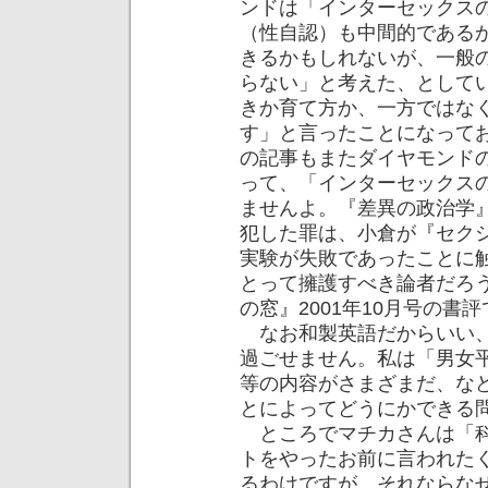
ンドは「インターセックス
（性自認）も中間的である
きるかもしれないが、一般
らない」と考えた、として
きか育て方か、一方ではな
す」と言ったことになって
の記事もまたダイヤモンド
って、「インターセックス
ませんよ。『差異の政治学
犯した罪は、小倉が『セク
実験が失敗であったことに
とって擁護すべき論者だろ
の窓』2001年10月号の
なお和製英語だからいい、
過ごせません。私は「男女
等の内容がさまざまだ、な
とによってどうにかできる
ところでマチカさんは「科
トをやったお前に言われた
るわけですが、それならな