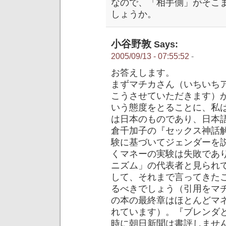
なので、「相手側」がそこ
しょうか。
小谷野敦
Says:
2005/09/13 - 07:55:52
-
お答えします。
まずマチカさん（いちいち
こうさせていただきます）
いう態度をとることに、私
は日本のものであり、日本
倉千加子の『セックス神話
験に基づいてジェンダーを
くマネーの実験は失敗であ
ニズム」の代表者と見られ
して、それまで言ってきた
るべきでしょう（引用をマ
の本の最終章はほとんどマ
れています）。『ブレンダ
時に朝日新聞は書評しませ