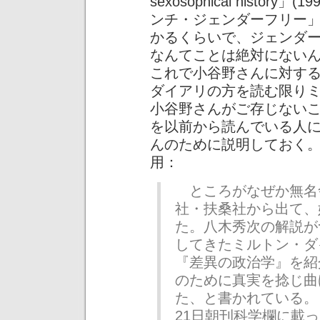
sexosophical histo
ンチ・ジェンダーフリー
かるくらいで、ジェンダ
なんてことは絶対にない
これで小谷野さんに対す
ダイアリの方を読む限り
小谷野さんがご存じない
を以前から読んでいる人
んのために説明しておく
用：
ところがなぜか無名
社・扶桑社から出て、
た。八木秀次の解説が
してきたミルトン・ダ
『差異の政治学』を紹
のために真実を捻じ曲
た、と書かれている。
21日朝刊科学欄に載