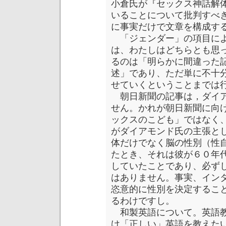
小倉氏が『セックス神話解
いることについて批判すべ
に事実だけで文章を構成す
「ジェンダー」の項目によ
は、わたしはどちらとも思
るのは「明らかに間違った
述」であり、ただ単に不十
せていくということまでは
朝日新聞の記事は，ダイア
せん。かれが朝日新聞に向
ックスのこども」ではなく
がダイアモンド氏の主張と
体だけでなく脳の性別（性
たとき、それは彼が６０年
していたことであり、必ず
はありません。事実、イン
恣意的に性別を決定するこ
るわけですし。
和製英語について。英語教
け「正しい」英語を教えた