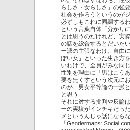
の。それはすなわち、性
らしさ・女らしさ」の強
社会を作ろうというのが
必ずしもこれに同調する
という言葉自体「分かり
とは思うのだけれど、実
の話を総合するとだいた
ー派の主張なわけ。自由
ぽい女」といった生き方
いわけで、全員がみな同
性別を理由に「男はこう
要を無くすという次元に
のが、男女平等論の一派
と思う。
それに対する批判や反論
ーの実験がインチキだっ
メというんじゃ話になら
「Gendermaps: Social cons