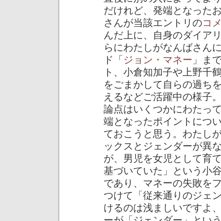
だけれど、発端となった
さんが当該エントリの
コ
んだ上に、自身のダイア
らにわたしがなんばさん
ド「
ジョン・マネー
」ま
ト、小倉知加子や上野千
をごまかして自らの過ち
えるなどご活躍中の様子
論点はいくつかにわたっ
端となったポイントにつ
ておこうと思う。わたし
ックスとジェンダーが異
が、男児を女児として育
基づいていた」という小
であり、マネーの失敗を
つけて「従来通りのジェ
けるのは浅ましいですよ
ーが「ジェンダー」とい