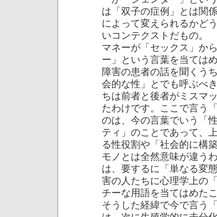
は「双子の症例」とは関
によって変えられるかど
いコンテクストだもの。
マネーが「セックス」か
ー」という言葉を当ては
障害の患者の話を聞くう
会的な性」とでも呼ぶべ
ちは前者と後者がミスマ
たわけです。ここで言う
のは、今の言葉でいう「
ティ」のことであって、
る性役割や「社会的に構
モノとは全然意味が違う
は、要するに「単なる変
害の人たちに心理学上の
チーな用語を当てはめた
そうした経緯で今で言う