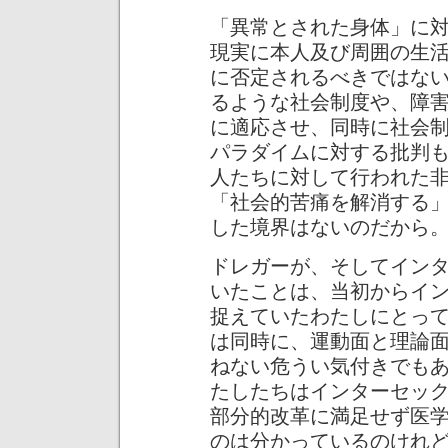
「異常とされた身体」に
現実に本人及び周囲の生
に否定されるべきではな
るような社会制度や、障
に適応させ、同時に社会
パラダイムに対する批判
人たちに対して行われた
「社会的苦痛を解消する
した境界はないのだから
ドレガーが、そしてイン
いたことは、当初からイ
捉えていたわたしにとっ
は同時に、運動面と理論
ねない危うい気付きでも
たしたちはインターセッ
部分的改革に満足せず医
のは分かっているのけれ