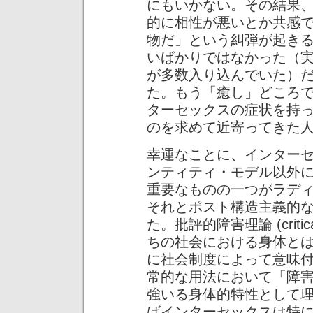
にもいかない。その結果
的に相性が悪いとか共感
物だ」という糾弾が起き
いばかりではなかった（
が多数入り込んでいた）
た。もう「癒し」どころ
ターセックスの症状を持
のを求めて近寄ってきた
幸運なことに、インター
ンティティ・モデル以外
重要なものの一つがラデ
それとポスト構造主義的
た。批評的障害理論 (critical 
ちの社会における身体と
に社会制度によって意味
常的な用法において「障
強いる身体的特性として
ばインターセックスは特