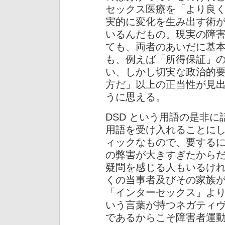
セックス医療を「より良
実的に変化を生み出す術
いるんだもの。現実の障
ても、両者のあいだに基
も、例えば「所得保証」
い、しかし切実な政治的
方だ」以上の正当性が見
うに思える。
DSD という用語の是非
用語を受け入れることに
ィックなもので、要する
の弊害が大きすぎたから
疑問を感じる人もいるけれ
くの当事者及びその家族
「インターセックス」よ
いう言葉が持つネガティ
であるからこそ障害者運