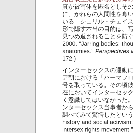
真が被写体を匿名としそ
に、かれらの人間性を奪
いる。シェリル・チェイ
形で隠す本当の目的は、
見つめ返されることを防ぐため
2000. “Jarring bodies: tho
anatomies.”
Perspectives 
172.)
インターセックスの運動
ア朝における「ハーマフ
号を取っている。その頃
在においてインターセッ
く意識してはいなかった
ンターセックス当事者か
調べてみて驚愕したという。 (Dreg
history and social activism:
intersex rights movement,”