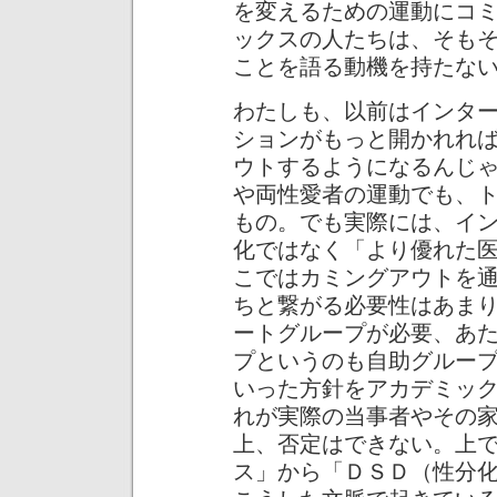
を変えるための運動にコ
ックスの人たちは、そも
ことを語る動機を持たな
わたしも、以前はインタ
ションがもっと開かれれ
ウトするようになるんじ
や両性愛者の運動でも、
もの。でも実際には、イ
化ではなく「より優れた
こではカミングアウトを
ちと繋がる必要性はあま
ートグループが必要、あ
プというのも自助グルー
いった方針をアカデミッ
れが実際の当事者やその
上、否定はできない。上
ス」から「ＤＳＤ（性分