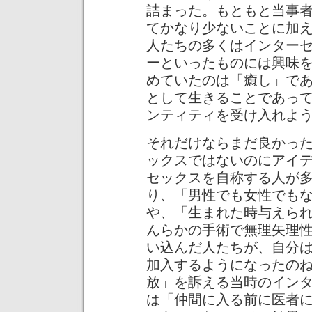
詰まった。もともと当事
てかなり少ないことに加
人たちの多くはインター
ーといったものには興味
めていたのは「癒し」で
として生きることであっ
ンティティを受け入れよ
それだけならまだ良かっ
ックスではないのにアイ
セックスを自称する人が
り、「男性でも女性でも
や、「生まれた時与えら
んらかの手術で無理矢理
い込んだ人たちが、自分
加入するようになったの
放」を訴える当時のイン
は「仲間に入る前に医者