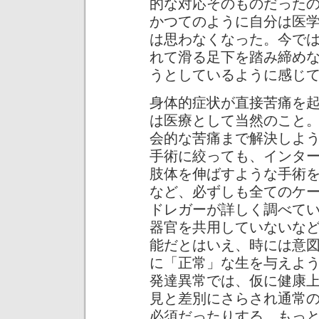
的な対応そのものだった
かつてのように自分は医
は思わなくなった。今で
れて滑る足下を踏み締め
うとしているように感じ
身体的症状が直接苦痛を
は医療として当然のこと
会的な苦痛まで解決しよ
手術に絞っても、インタ
肢体を伸ばすような手術
など、必ずしも全てのケ
ドレガーが詳しく調べて
器官を共用していないな
能だとはいえ、時には意
に「正常」な生を与えよ
発達異常では、仮に健康
見と差別にさらされ通常
必須だったりする。もっ