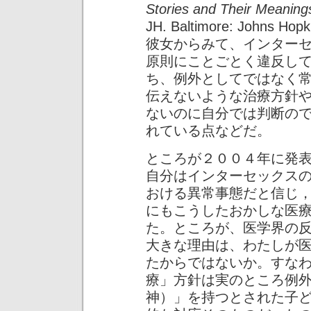
Stories and Their Meaning
JH. Baltimore: Johns Hopki
彼女からみて、インター
原則にことごとく違反し
ち、例外としてではなく
伝えないような治療方針
ないのに自分では判断の
れている点などだ。
ところが２００４年に発
自分はインターセックス
おける異常事態だと信じ
にもこうしたおかしな医
た。ところが、医学界の
大きな理由は、わたしが
たからではないか。すな
療」方針は実のところ例
神）」を持つとされた子