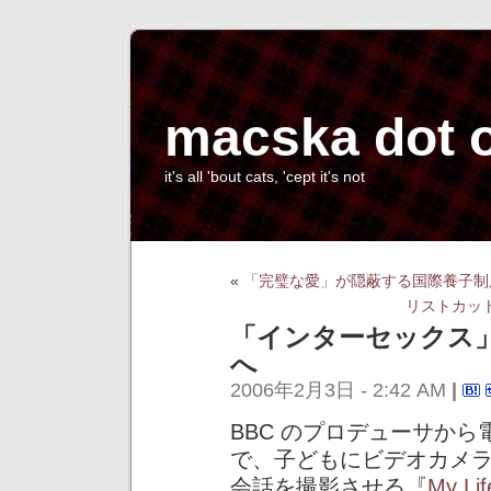
macska dot 
it's all 'bout cats, 'cept it's not
«
「完璧な愛」が隠蔽する国際養子制
リストカッ
「インターセックス
へ
2006年2月3日 - 2:42 AM
|
BBC のプロデューサか
で、子どもにビデオカメ
会話を撮影させる『
My Lif