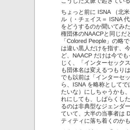
こうした文脈で起きてい
ちょっと前に ISNA （
ル（・チェイス＝ ISNA
をどうするのか聞いてみたと
権団体のNAACPと同じだ
「Colored People
は違い黒人だけを指す、
ど、NAACP だけは今
じく、「インターセック
も団体名は変えるつもり
でも以前は「インターセ
ら、ISNA を略称とし
たいな）にしちゃうかも
れにしても、しばらくし
るのは非典型なジェンダ
ていて、大半の当事者は 
ティティに落ち着くのか