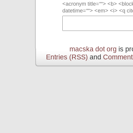
<acronym title=""> <b> <bloc
datetime=""> <em> <i> <q cit
macska dot org
is p
Entries (RSS)
and
Comment