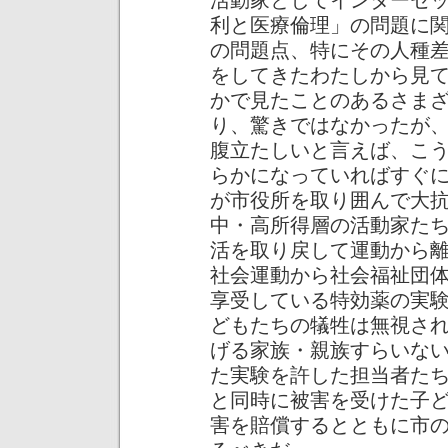
活動家としてインターセ
利と医療倫理」の問題に
の問題点、特にその人種
をしてきたわたしから見
かで見たことのあるさま
り、驚きではなかったが
腹立たしいと言えば、こ
らかになっていればすぐ
が市役所を取り囲んで大
中・高所得層の活動家た
活を取り戻して運動から
社会運動から社会福祉団
享受している特効薬の実
どもたちの犠牲は無視さ
げる家族・親族すらいな
た実験を許した担当者た
と同時に被害を受けた子
害を賠償するとともに市