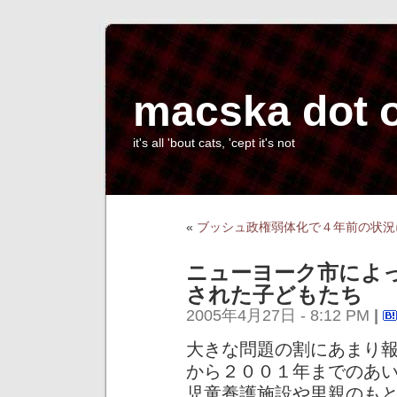
macska dot 
it's all 'bout cats, 'cept it's not
«
ブッシュ政権弱体化で４年前の状況
ニューヨーク市によ
された子どもたち
2005年4月27日 - 8:12 PM
|
大きな問題の割にあまり
から２００１年までのあ
児童養護施設や里親のも