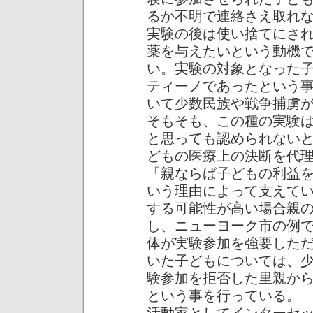
るか不明で連絡さえ取れ
実験の後は使い捨てにさ
薬を与えたいという動機
い。実験の対象となった
ティーノであったという
いて少数民族や戦争捕虜
そもそも、この種の実験
と思っても認められない
どもの医療上の決断を代
「親ならば子どもの利益
いう理由によって支えて
する可能性が高い場合親
し、ニューヨーク市の例
体が実験参加を強要した
いた子どもについては、
験参加を拒否した里親か
という事を行っている。