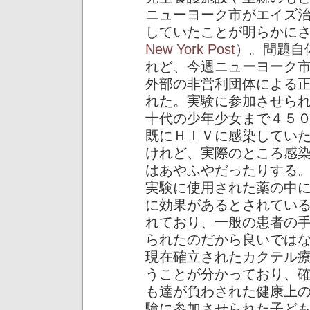
ニューヨーク市がエイズ
していたことが明らかに
New York Post
）。問題自
れど、今週ニューヨーク
外部の非営利団体による
れた。実験に参加させら
十代の少年少女まで４５
既にＨＩＶに感染してい
けれど、実際のところ感
はあやふやだったりする
実験に使用された薬の中
に効果があるとされてい
れており、一般の患者の
られたのだから良いでは
現在確立されたカクテル
うことが分かっており、
も達が負わされた健康上
験に参加させられた子ど