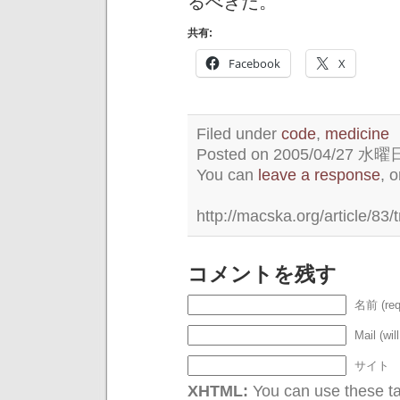
るべきだ。
共有:
Facebook
X
Filed under
code
,
medicine
Posted on 2005/04/27 水曜日 
You can
leave a response
, 
http://macska.org/article/83/
コメントを残す
名前 (req
Mail (wil
サイト
XHTML:
You can use these tag