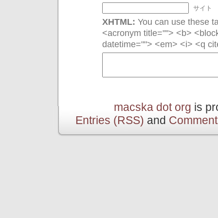
サイト
XHTML:
You can use these tag
<acronym title=""> <b> <bloc
datetime=""> <em> <i> <q cit
macska dot org
is p
Entries (RSS)
and
Comment