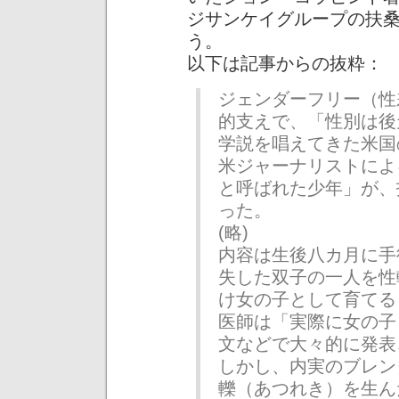
ジサンケイグループの扶
う。
以下は記事からの抜粋：
ジェンダーフリー（性
的支えで、「性別は後
学説を唱えてきた米国
米ジャーナリストによ
と呼ばれた少年」が、
った。
(略)
内容は生後八カ月に手
失した双子の一人を性
け女の子として育てる
医師は「実際に女の子
文などで大々的に発表
しかし、内実のブレン
轢（あつれき）を生ん