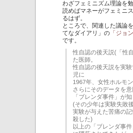
わざフェミニズム理論を
読めばマネーがフェミニ
るはず。
ところで、関連した議論
てなダイアリ」の
「ジョ
です。
性自認の後天説(「性
た医師。
性自認の後天説を実験
児に
1967年、女性ホルモ
さらにそのデータを意
「ブレンダ事件」が知
(その少年は実験失敗
実験が与えた苦痛の記
殺した)
以上の「ブレンダ事件