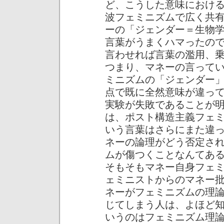
ど、こうした意味におけ
波フェミニズムで広く共
ーの「ジェンダー＝生物
言葉がうまくハマったの
言わせれば言葉の濫用、
つまり、マネーの言って
ミニズムの「ジェンダー
点で既に全然意味が違っ
実験が失敗であることが
は、ポスト構造主義フェ
いう言葉はさらにまた違
ネーの論理がどう否定さ
ムが傷つくことなんてあ
そもそもマネー自身フェ
ェミニストからのマネー
ネーがフェミニズムの理
じてしまう人は、よほど
いうのはフェミニズム理