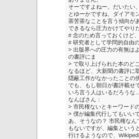
そーですよねー。だいたい
とゆーかですね、ダイアモ
茶苦茶なことを言う傾向が
できるなら圧力かけてやりた
# 念のため言っておくけど
# 研究者として学問的自由
> 出版界への圧力の有無は
の書評にま
> で取り上げられた本のど
なるほど、大新聞の書評に
隠蔽工作がなかったことの
でも、もし朝日が書評載せ
いろ言う人はいるだろうな
なんばさん：
> 市民権ないとキーワード
> 僕が編集代行してもいい
あ、そうなの？ 市民権な
もないですが、編集という
行けるようなので、Wikipe