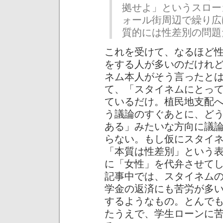
拠せよ」というスロー
ォール街周辺で繰り広
質的には性差別の問題
これを受けて、なるほど
をする人が多いのだけれ
ネム本人がそう言ったと
て、「スタイネムにとっ
ているだけ。植民地支配
う議論のすぐあとに、ど
ある」みたいな方向に議
らない。もし仮にスタイ
「本質は性差別」という
に「女性」を代弁させて
記事中では、スタイネム
学金の返済にも苦労が多
するようなもの。とんで
たうえで、学生ローンに