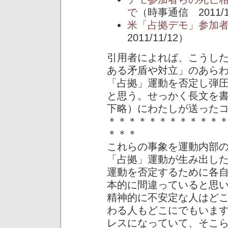
で
（時事通信 2011/1
米「占拠デモ」参加
2011/11/12）
引用者によれば、こうし
ある矛盾や対立」のあら
「占拠」運動を否定し弾
と思う。せっかく長文を
下略）にわたしが送った
＊＊＊＊＊＊＊＊＊＊＊
＊＊＊
これらの事象を運動内部
「占拠」運動が生み出し
運動を否定するために各
本的に間違っていると思
精神的に不安定な人はど
わる人もどこにでもいま
レスになっていて、そこ