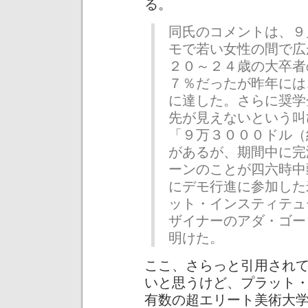
る。
同氏のコメントは、９
モで若い女性の間で広
２０～２４歳の大卒者
７％だったが昨年には
に達した。さらに奨学
先が見えないという叫
「９万３０００ドル（
があるが、期間中に完
ーンのことが四六時中
にデモ行進に参加した
ット・インスティテュ
ザイナーのアダ・ゴー
明けた。
ここ、さらっと引用され
いと思うけど、プラット
有数の超エリート美術大