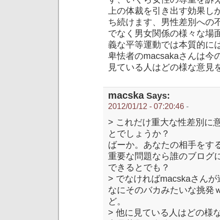
上の体裁を引き出す効果し
ち続けます、男性差別への
でなく男女関係の様々な場
義な平等運動では本質的に
卑怯者のmacsakaさん
見ている人はどの様な意見
macska
Says:
2012/01/12 - 07:20:46
-
> これだけ重大な性差別に
とでしょうか？
ばーか。あなたの相手をす
重要な問題なら誰のブログ
できるとでも？
> でなければmacskaさ
なにそのバカみたいな挑発ｗ
ど。
> 他に見ている人はどの様