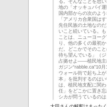
る。そんなことを思い
地の「オッキュパイ運
国内部からの次のよう
「アメリカ合衆国はす
先住民族の土地なのだ
いこと続いている。も
ことは、ニューヨーク
り、他の多くの最初か
だ。どこかでそのこと
待ち望んでいる」（ジ
占拠せよ――植民地主
ガジン“rabble.ca”1
ウォール街で起ち上が
本」を批判するのはい
は、植民地支配に関わ
任」をどこかに置き忘
シカが問うているのは
太田さんの解釈はまった