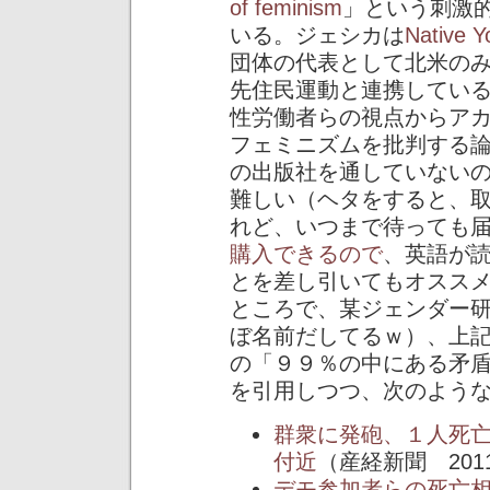
of feminism
」という刺激
いる。ジェシカは
Native Y
団体の代表として北米の
先住民運動と連携してい
性労働者らの視点からア
フェミニズムを批判する
の出版社を通していない
難しい（ヘタをすると、
れど、いつまで待っても
購入できるので
、英語が
とを差し引いてもオスス
ところで、某ジェンダー
ぼ名前だしてるｗ）、上
の「９９％の中にある矛
を引用しつつ、次のよう
群衆に発砲、１人死
付近
（産経新聞 2011/
デモ参加者らの死亡