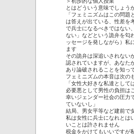
＞初歩的な個人授業
とはどういう意味でしょう
「フェミニズムはこの問題
は答えが出ている、性差を
で兵士になるべきではない
ない」などという詭弁を匂
ッセージを発しながら）私
ます
その詭弁は深追いされない
認されていますが、あなた
あり論破されることを知っ
フェミニズムの本音は次の
「女性大好きな私達として
必要悪として男性の負担は
幸いジェンダー社会の圧力
ていないし」
結局、男女平等など建前で
私は女性に兵士になれとは
いことは許されません
税金をかけてもいいですが