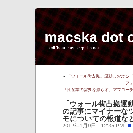
macska dot 
it's all 'bout cats, 'cept it's not
«
「ウォール街占拠」運動における
フ
「性産業の需要を減らす」アプロー
「ウォール街占拠運
の記事にマイナーな
モについての報道な
2012年1月9日 - 12:35 PM
|