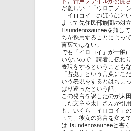
ト
に
音声ファイルが公開
が難しい（「ウロデノ、
「イロコイ」のほうはと
よって先住民部族間の対
Haundenosaunee
ちが採用することによっ
言葉ではない。
でも「イロコイ」が一般
いないので、読者に伝わ
表現をするということも
「占拠」という言葉にこ
いう表現をするとはちょ
ぱり違ったという話。
この発言を訳したのが太
した文章を太田さんが引
も、いくら「イロコイ」
って、彼女の発言を変え
はHaundenosaune