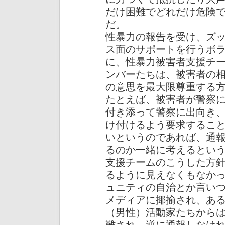
だけ困難でどれだけ危険
だ。
性暴力の報告を受け、ズ
ス面のサポートを行うボ
に、性暴力被害者支援チ
ンバーたちは、被害者の
の意思を最大限尊重する
たとえば、被害者が警察
付き添って警察に出向き
け付けるよう要求するこ
いというのであれば、通
るのか一緒に考えるとい
支援チームのこうした方
るように見えなくもなか
ュニティの自治とか言い
メディアに揶揄され、あ
（男性）活動家たちから