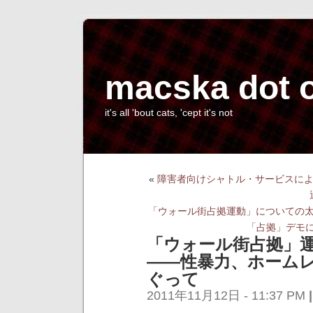
macska dot 
it's all 'bout cats, 'cept it's not
«
障害者向けシャトル・サービスに
「ウォール街占拠運動」についての
「占拠」デモ
「ウォール街占拠」
――性暴力、ホーム
ぐって
2011年11月12日 - 11:37 PM
|