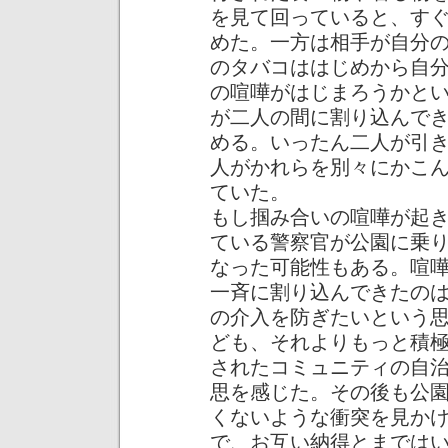
を見て回っていると、す
めた。一方は相手が自分
のタバコははじめから自
の喧嘩がはじまろうかと
が二人の間に割り込んで
める。いったん二人が引
人がかれらを別々にかこ
ていた。
もし掴み合いの喧嘩が起
ている警察官が公園に乗
なった可能性もある。喧
一斉に割り込んできたの
の介入を防ぎたいという
ども、それよりもっと積
されたコミュニティの自
思を感じた。その後も公
くないような衝突を見か
で、お互い納得とまでは