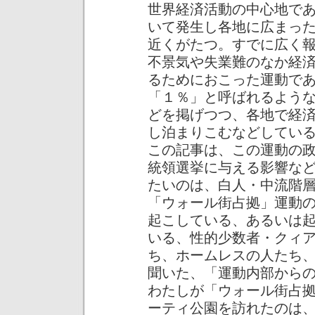
世界経済活動の中心地で
いて発生し各地に広まっ
近くがたつ。すでに広く
不景気や失業難のなか経
るためにおこった運動で
「１％」と呼ばれるよう
どを掲げつつ、各地で経
し泊まりこむなどしてい
この記事は、この運動の
統領選挙に与える影響な
たいのは、白人・中流階
「ウォール街占拠」運動
起こしている、あるいは
いる、性的少数者・クィ
ち、ホームレスの人たち
聞いた、「運動内部から
わたしが「ウォール街占
ーティ公園を訪れたのは