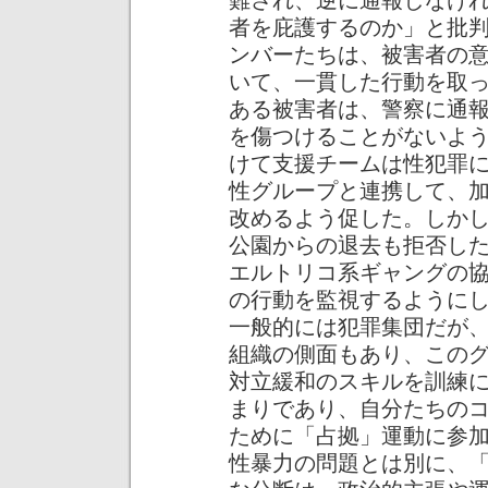
難され、逆に通報しなけ
者を庇護するのか」と批
ンバーたちは、被害者の
いて、一貫した行動を取
ある被害者は、警察に通
を傷つけることがないよ
けて支援チームは性犯罪
性グループと連携して、
改めるよう促した。しか
公園からの退去も拒否し
エルトリコ系ギャングの
の行動を監視するように
一般的には犯罪集団だが
組織の側面もあり、この
対立緩和のスキルを訓練
まりであり、自分たちの
ために「占拠」運動に参
性暴力の問題とは別に、