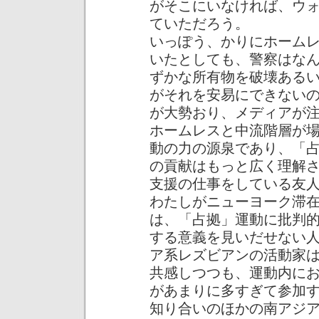
がそこにいなければ、ウ
ていただろう。
いっぽう、かりにホーム
いたとしても、警察はな
ずかな所有物を破壊ある
がそれを安易にできない
が大勢おり、メディアが
ホームレスと中流階層が
動の力の源泉であり、「
の貢献はもっと広く理解
支援の仕事をしている友
わたしがニューヨーク滞
は、「占拠」運動に批判
する意義を見いだせない
ア系レズビアンの活動家
共感しつつも、運動内に
があまりに多すぎて参加
知り合いのほかの南アジ