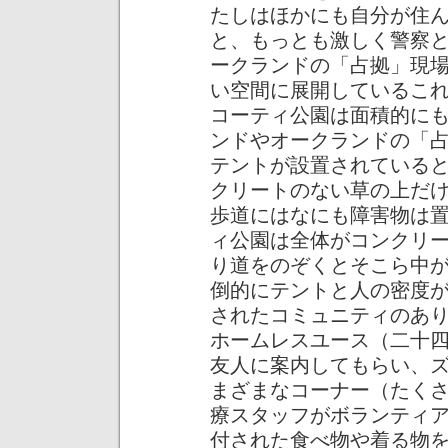
たしはほかにも自分が住
と、もっとも激しく警察
ークランドの「占拠」現
い空間に展開しているこ
コーティ公園は面積的に
ンドやオークランドの「
テントが設置されている
クリートのない草の上だ
歩道にはなにも障害物は
ィ公園は全体がコンクリ
り道をのぞくとそこら中
倒的にテントと人の密度
されたコミュニティのあ
ホームレスユース（二十
友人に案内してもらい、
まざまなコーナー（たく
療スタッフがボランティ
付された食べ物や着る物