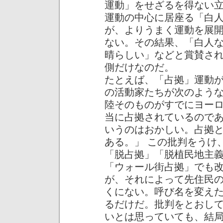
運動」をせざるを得ない
運動の中心に居座る「白
が、よりうまく運動を展
ない。その結果、「白人
晴らしい」などと賞賛さ
側だけなのだ。
たとえば、「占拠」運動
の活動家たちが次のよう
陸そのものがすでにヨー
当に占拠されているので
いうのはおかしい。占拠
ある。」 この批判をうけ
「脱占拠」「脱植民地主
「ウォール街占拠」でも
が、それによって先住民
くにない。呼び名を変え
るだけだ。批判をとおし
いとは思っていても、結