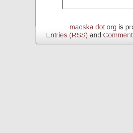
macska dot org
is p
Entries (RSS)
and
Comment