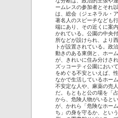
な分断は、政治的主張や
ームレスの参加者とそれ
は、総会（ジェネラル・
著名人のスピーチなども
端にあり、その近くに案
かれている。公園の中央
所などが設けられ、より
トが設置されている。政
動きのある東側と、ホー
が、きれいに住み分けさ
ズッコーティ公園におい
をめぐる不安といえば、
なかで生活しているホー
不安定な人や、麻薬の売
だ。もともと公の場を「
から、危険人物がいると
が、かれら「危険なホー
ち」の身を守るか、とい