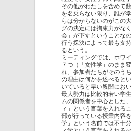
その他がわたしを含めて
を名乗らない限り、誰が
らは分からないのがこの
グの決定には拘束力がな
会」が下すということな
行う採決によって最も支
るという。
ミーティングでは、ホワ
７つ（「女性学」のまま
れ、参加者たちがそのう
の理由は何かを述べると
いていると早い段階にお
最大勢力は比較的若い学
ムの関係者を中心とした
ィ」という言葉を入れる
部が行っている授業内容
学」という名前では不十
ィ学という言葉を入れる