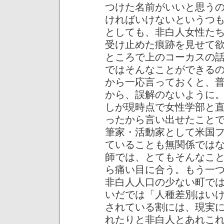
つけた名前がいいと思う
ければいけないというつ
としても、非白人女性た
受け止めた痕跡を見せて
ところで上のコーカスの
ではそんなことができる
から一応言っておくと、
から、誤解のないように
しが現時点で女性学部と
ったから言い出せたこと
筆家・活動家として米国
ていることも無関係では
師では、とてもそんなこ
ら痛い目に合う。もう一
非白人人口の少ない町で
いだでは「人種差別はい
されている割には、現実
れたりと非白人とあれこ