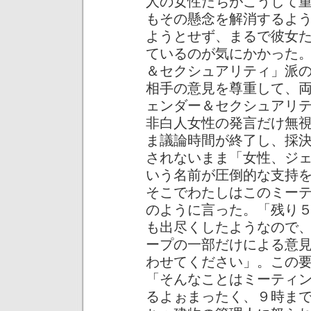
人の女性たちがこうして
もその懸念を解消するよ
ようとせず、まるで彼女
ているのが気にかかった
＆セクシュアリティ」派
相手の意見を尊重して、
ェンダー＆セクシュアリ
非白人女性の発言だけ無
ま議論時間が終了し、採
されないまま「女性、ジ
いう名前が圧倒的な支持
そこでわたしはこのミー
のように言った。「残り
も出尽くしたようなので
ープの一部だけによる意
わせてください」。この
「そんなことはミーティ
るよぉまったく、９時ま