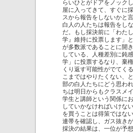
らいひとがドアをノック
屋に入ってきて、すぐに
スから報告をしないかと
白人の人たちは報告をし
だ。もし採決前に「わた
学』維持に投票します」
が多数派であることに開
している、人種差別に鈍
学」に投票するなり、棄
くり返す可能性がでてく
こまではやりたくない、
部の白人たちにどう思わ
ちは明日からもクラスメ
学生と講師という関係に
していかなければいけな
を買うことは得策ではな
連帯を確認し、ガス抜き
採決の結果は、一位が予