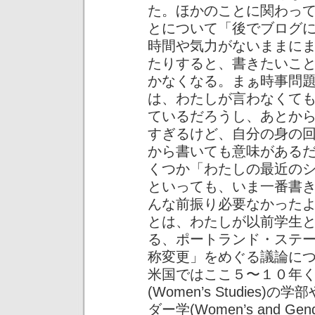
た。ほかのことに関わっ
とについて「後でブログ
時間や気力がないままに
たりすると、書きたいこ
かなくなる。まぁ時事問
は、わたしが言わなくて
ているだろうし、あとか
すぎるけど、自分の身の
から書いても意味がある
くつか「わたしの最近の
といっても、いま一番書
んな前振り必要なかった
とは、わたしが以前学生
る、ポートランド・ステ
称変更」をめぐる議論に
米国ではここ５〜１０年
(Women’s Studie
ダー学(Women’s and Ge