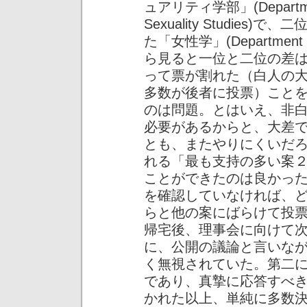
ュアリティ学部」(Department
Sexuality Studie
た「女性学」(Department 
ら見ると一位と二位の差
って票が割れた（白人の
多数が後者に投票）こと
のは問題。とはいえ、非
必要があるからと、大差
とも、またやりにくいだ
れる「最も支持の多い案
ことができたのは良かっ
を確認していなければ、
らと他の案にばらけて投
帰宅後、理事会に向けて
に、公開の議論と言いな
く無視されていた。第二
であり、真摯に応答すべ
かれた以上、単純に多数