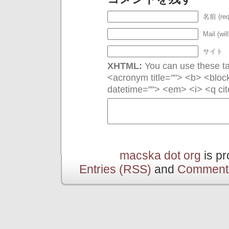
名前 (req
Mail (wil
サイト
XHTML:
You can use these tag
<acronym title=""> <b> <bloc
datetime=""> <em> <i> <q cit
macska dot org
is p
Entries (RSS)
and
Comment