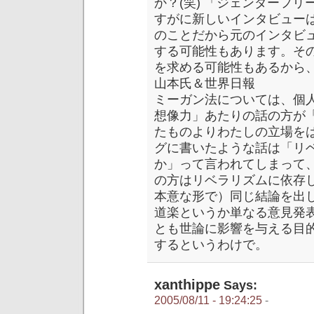
か？(笑) 「ジェンダーフ
すがに新しいインタビュー
のことだから元のインタビ
する可能性もあります。そ
を求める可能性もあるから
山本氏＆世界日報
ミーガン法については、個
想像力」あたりの話の方が
たものよりわたしの立場を
グに書いたような話は「リ
か」って言われてしまって
の方はリベラリズムに依存
本意な形で）同じ結論を出
道楽というか単なる意見発
とも世論に影響を与える目
するというわけで。
xanthippe
Says:
2005/08/11 - 19:24:25
-