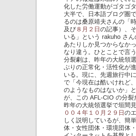
化した労働運動がゴタゴ
大半で、日本語ブログ圏
るのは桑原靖夫さんの「
及び
８月２日
の記事）、
いる」という rakuho さ
あたりしか見つからなか
なり違う。ひとことで言うな
分裂劇は、昨年の大統領
ぶりの正常化・活性化が
いる。現に、先週旅行中
で「今現在は酷いけれど
のようなものはないか」
が、この AFL-CIO の分
昨年の大統領選挙で垣間
００４年１０月２９日
の
しく説明しているが、簡
体・女性団体・環境団体
インターネットを基盤と