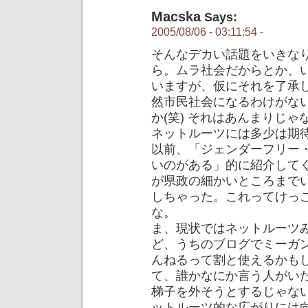
Macska
Says:
2005/08/06 - 03:11:54
-
そんなデカい話題をいきな
ら。ムラ社会だからとか、
いますが、仮にそれを了承
然市民社会になるわけがな
か(笑) それはあんまりじ
ネットルーツには多少は期
以前、「ジェンダーフリー
いのがある」的に紹介して
が県政の細かいところまで
しちゃった。これってけっ
な。
ま、現状ではネットルーツ
ど、うちのブログでミーガ
んねるって割と使えるかも
て、誰かなにか言う人がい
梯子を外そうとするじゃな
ットルーツ的な広がりには