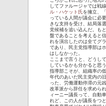
ころがこれに怒った地元
してファルージャでは戦
ル・ハケット氏
を擁立、
っている人間が議会に必
きな支持を受け、結局落
党候補を追い込んだ。も
盤であることを考えると
れを演出したのは全てグ
であり、民主党指導部は
はしなかった。
ここまで言うと、どうしてわ
しているかも分かると思う。
指導部こそが、組織率の
年代のあいだ民主党内の
った、労働運動停滞の元
改革派から辞任を求められて
ィーニー議長って、自動車労
れど、この人が議長をつ