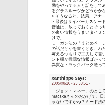
動をやってる人と話をして
るグラスルーツかどうかかな
> そうなると、結局、アナ
> 最後はサイバーカスケー
普通は、放っておくとそっ
の良い情報をうまいタイミ
けで。
ミーガン法の「まとめペー
の話だとかを書くとき、わ
与えるつもりで工夫して書
ント欄が極端な情報ばかり
異質なトラックバック送って
xanthippe
Says:
2005/08/10 - 23:38:51
-
「ジョン・マネー」のとこ
macskaさんのおかげで
ゃないですかね？ミード法