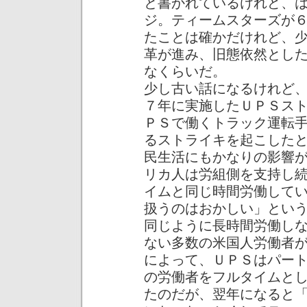
と書かれているけれど、
ジ。ティームスターズが
たことは確かだけれど、
革が進み、旧態依然とした
なくらいだ。
少し古い話になるけれど
７年に実施したＵＰＳス
ＰＳで働くトラック運転
るストライキを起こした
民生活にもかなりの影響
リカ人は労組側を支持し
イムと同じ時間労働して
扱うのはおかしい」とい
同じように長時間労働し
ない多数の米国人労働者
によって、ＵＰＳはパー
の労働者をフルタイムと
たのだが、翌年になると