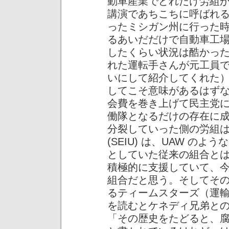
動車産業でどれだけ労組が
講演であちこちに呼ばれ
ったミシガン州に行った
るあいだだけで自動車工
したくらい状況は酷かっ
れた運転手さんが元工員
いにして紹介してくれた
してこそ意味があるはず
会費を巻き上げて民主党
働隊となるだけの存在に
分裂していった側の労組
(SEIU) は、UAW の
としていた従来の組合と
積極的に支援していて、
組合だと思う。そしてその 
るティームスターズ（運
を読むとケネディ兄弟と
「その歴史をたどると、