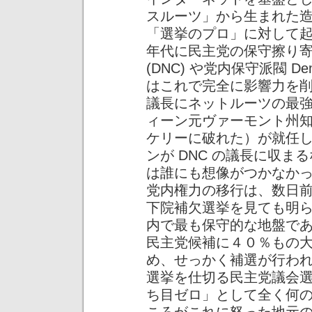
スルーツ」から生まれた
「選挙のプロ」に対して
年代に民主党の保守擦り
(DNC) や党内保守派閥 Democra
はこれで完全に影響力を削
議長にネットルーツの最
ィーン元ヴァーモント州
ケリーに破れた）が就任
ンが DNC の議長に収
は誰にも想像がつかなか
党内権力の移行は、数日
下院補欠選挙を見ても明
内で最も保守的な地盤で
民主党候補に４０％もの
め、せっかく補選が行わ
選挙を仕切る民主党議会選挙
ち目ゼロ」として全く何