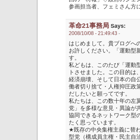
参画担当者、フェミさん方
革命21事務局
Says:
2008/10/08 - 21:49:43
-
はじめまして。貴ブログへ
お許しください。「運動型
す。
私どもは、このたび「運動
トさせました。この目的は
経済崩壊、そして日本の自
働者切り捨て・人権抑圧政
だしたいと願ってです。
私たちは、この数十年の左
党」を多様な意見・異論が
協同できるネットワーク型
たく思っています。
★既存の中央集権主義に替
型党（構成員主権・民主自