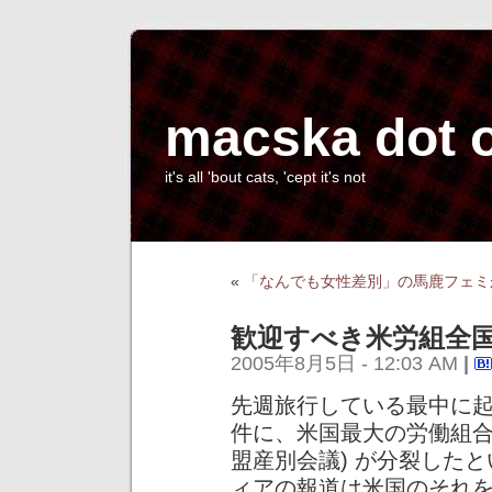
macska dot 
it's all 'bout cats, 'cept it's not
«
「なんでも女性差別」の馬鹿フェミ
歓迎すべき米労組全国組
2005年8月5日 - 12:03 AM
|
先週旅行している最中に
件に、米国最大の労働組合の全
盟産別会議) が分裂した
ィアの報道は米国のそれ