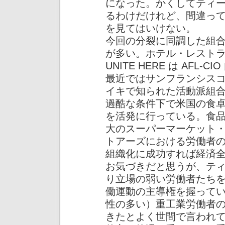
になった。かくしてティ
るわけだけれど、間違っ
を見てはいけない。
今回の分裂に同調した組
が多い。ホテル・レスト
UNITE HERE は AF
最近ではサンフランシス
イキで知られた活動派組合だ
過酷な条件下で米国の食
を活発に行っている。食品商
大のスーパーマーケット
トアーズにおける労働者
組織化に成功すれば経済
お気づきだと思うが、テ
り立場の弱い労働者たち
働運動の主導権を握ってい
性の多い）重工業労働者
きたとよく世間で言われ