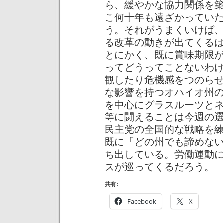
ら、緩やかな協力関係を
こ何十年も遠ざかってい
う。それがうまくいけば、い
る改革の動きが出てくる
とにかく、既に賞味期限
ってどうってことないわ
観したり危機感をつのら
な影響を持つオハイオ州
を中心にグラスルーツと
等に闘えることは今週の
民主党の全国的な戦略を
既に「どの州でも諦めな
ち出している。労働運動
スが巡ってくるだろう。
共有:
Facebook
X