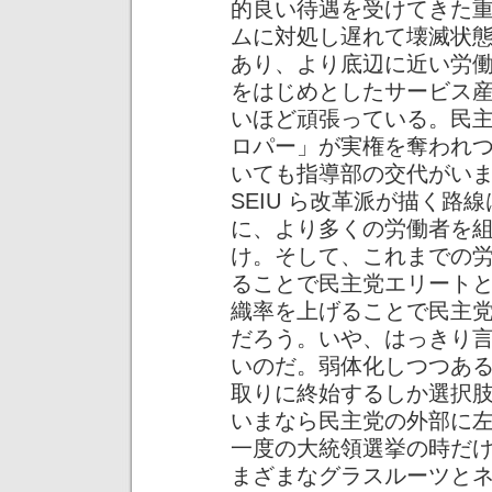
的良い待遇を受けてきた
ムに対処し遅れて壊滅状
あり、より底辺に近い労
をはじめとしたサービス
いほど頑張っている。民主
ロパー」が実権を奪われ
いても指導部の交代がい
SEIU ら改革派が描く路
に、より多くの労働者を
け。そして、これまでの
ることで民主党エリート
織率を上げることで民主
だろう。いや、はっきり
いのだ。弱体化しつつあ
取りに終始するしか選択
いまなら民主党の外部に
一度の大統領選挙の時だ
まざまなグラスルーツと