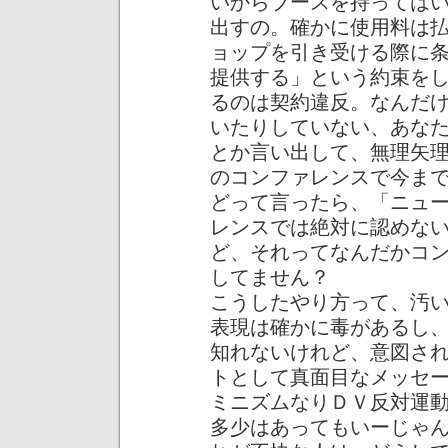
いからブースを持っては
出すの。確かに使用料は
ョップを引き受ける際に
提供する」という約束を
るのは契約違反。なんだ
いたりしていない、あな
とか言い出して、無理矢
のコンファレンスで今ま
どって言ったら、「ニュ
レンスでは絶対に認めな
ど、それってなんだかコ
してません？
こうしたやり方って、汚
表現は確かに毒があるし
知れないけれど、意図さ
トとして真面目なメッセ
ミニズムなりＤＶ反対運
多少はあってもいーじゃ