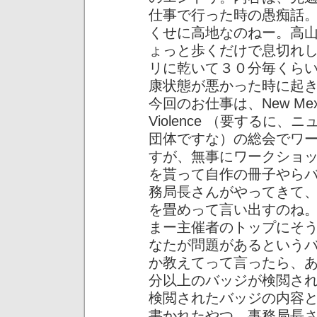
仕事で行った時の愚痴話
くせに高地なのねー。高
ょっと歩くだけで息切れ
リに乾いて３０分毎くらい
康状態が悪かった時に起
今回のお仕事は、New Mexico Co
Violence （要するに
団体ですな）の総会でワ
すが、無事にワークショ
を貰って自作の冊子やらバ
務局長さんがやってきて
を畳めって言い出すのね
まー主催者のトップにそ
なたが問題があるという
か教えてって言ったら、
分以上のバッジが検閲さ
検閲されたバッジの内容とい
書かれたやつ。事務局長