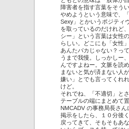
ともとの意味は「肢体が
障害者を指す言葉をそう
やめようという意味で、「Lame
Sexy」とかいうポジテ
を取っているのだけれど
シー」という言葉は女性
らしい。どこにも「女性
あんたバカじゃない？っ
うまで我慢。しっかしー
んですよねー。文脈を読
まないと気が済まない人
嫌い」とでも言ってくれ
けど。
それでね、「不適切」と
テーブルの端にまとめて
NMCADV の事務局長
掲示をしたら、１０分後
戻ってきて、そもそもあ