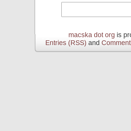
macska dot org
is p
Entries (RSS)
and
Comment