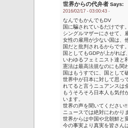
世界からの代弁者
Says:
2016/02/17 - 03:00:43
-
なんでもかんでもDV
国に騙されているだけです
シングルマザーにさせて、
女性の雇用が少ない国は、
国だと批判されるからです
国としてもGDPが上がれば
いわゆるフェミニスト達と
憲法は最高法規なのにも関
国はもうすでに、国として
世界中が日本に対して思っ
れてると言うニュアンスは
もうそろそろ日本人も気付
います。
世界の声を聞いてください!!
ニュースでは絶対にわかりま
世界からは中国や北朝鮮と
今の事実より真実を皆さん