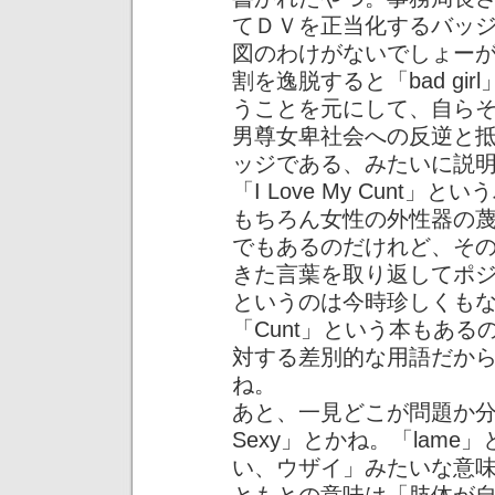
てＤＶを正当化するバッ
図のわけがないでしょーが
割を逸脱すると「bad g
うことを元にして、自ら
男尊女卑社会への反逆と
ッジである、みたいに説
「I Love My Cunt」
もちろん女性の外性器の
でもあるのだけれど、そ
きた言葉を取り返してポ
というのは今時珍しくも
「Cunt」という本もあ
対する差別的な用語だか
ね。
あと、一見どこが問題か分か
Sexy」とかね。「lam
い、ウザイ」みたいな意