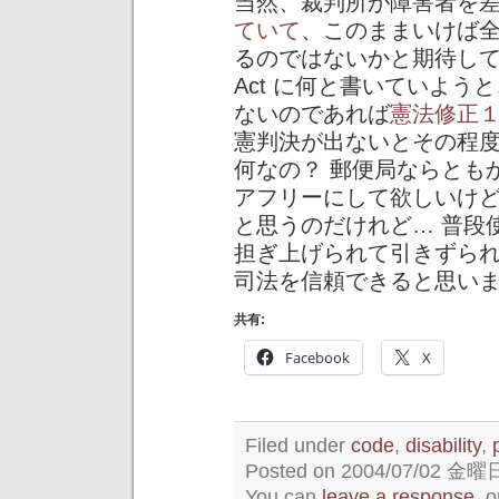
当然、裁判所が障害者を
ていて
、このままいけば
るのではないかと期待している（Ame
Act に何と書いていよ
ないのであれば
憲法修正
憲判決が出ないとその程
何なの？ 郵便局ならとも
アフリーにして欲しいけ
と思うのだけれど… 普段
担ぎ上げられて引きずら
司法を信頼できると思い
共有:
Facebook
X
Filed under
code
,
disability
,
Posted on 2004/07/02 金曜日 
You can
leave a response
, 