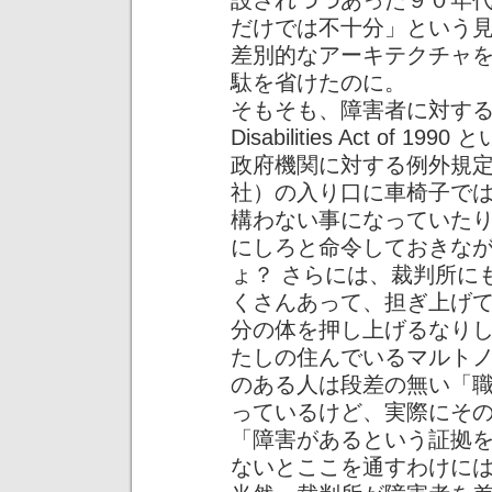
設されつつあった９０年
だけでは不十分」という
差別的なアーキテクチャ
駄を省けたのに。
そもそも、障害者に対する差別を
Disabilities Act o
政府機関に対する例外規
社）の入り口に車椅子で
構わない事になっていた
にしろと命令しておきな
ょ？ さらには、裁判所に
くさんあって、担ぎ上げ
分の体を押し上げるなり
たしの住んでいるマルト
のある人は段差の無い「
っているけど、実際にそ
「障害があるという証拠
ないとここを通すわけに