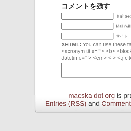
コメントを残す
名前 (req
Mail (wil
サイト
XHTML:
You can use these tag
<acronym title=""> <b> <bloc
datetime=""> <em> <i> <q cit
macska dot org
is p
Entries (RSS)
and
Comment