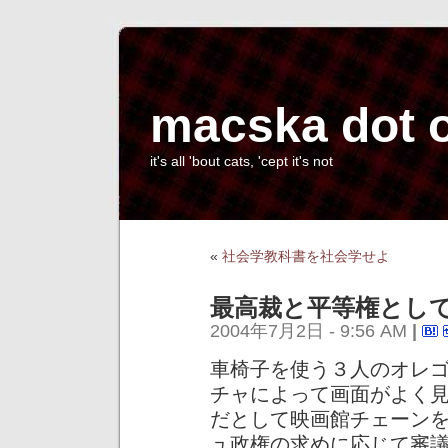
macska dot 
it's all 'bout cats, 'cept it's not
«
社会学教科書を社会学せよ
最高裁と平等権とし
2004年7月2日 - 9:56 AM
|
車椅子を使う３人のオレ
チャによって画面がよく
だとして映画館チェーン
ュ政権の求めに応じて審