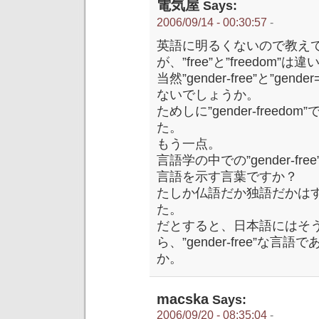
電気屋
Says:
2006/09/14 - 00:30:57
-
英語に明るくないので教え
が、”free”と”freedom”
当然”gender-free”と”ge
ないでしょうか。
ためしに”gender-freed
た。
もう一点。
言語学の中での”gender-
言語を示す言葉ですか？
たしか仏語だか独語だかは
た。
だとすると、日本語にはそ
ら、”gender-free”
か。
macska
Says:
2006/09/20 - 08:35:04
-