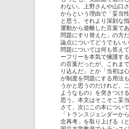
わない。上野さんや山口
からという理由で「妥当
と思う。それより深刻な
運動から遊離した言葉で
問題にすり替えた」の方
論点についてどうでもい
問題については何も答え
ーフリーを本気で擁護す
の言葉だったが、これま
り込んだ」とか「当初は
が制度を問題にする用法
うかと思うのだけれど。
ようなもの）を突きつけ
思う。本文はそこそこ妥
さて、次にこの本につい
「トランスジェンダーか
念再考」を取り上げる（
国立大学教員でトランス