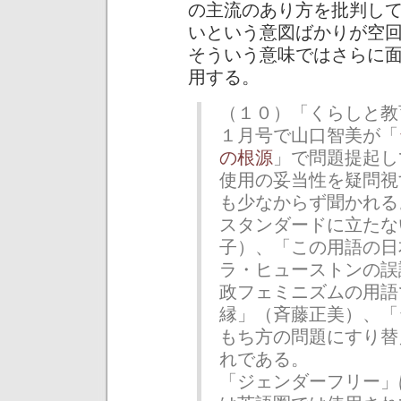
の主流のあり方を批判し
いという意図ばかりが空
そういう意味ではさらに
用する。
（１０）「くらしと教
１月号で山口智美が「
の根源
」で問題提起し
使用の妥当性を疑問視
も少なからず聞かれる
スタンダードに立たな
子）、「この用語の日
ラ・ヒューストンの誤
政フェミニズムの用語
縁」（斉藤正美）、「
もち方の問題にすり替
れである。
「ジェンダーフリー」は和