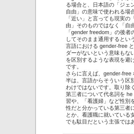
る場合と、日本語の「ジェ
自由」の意味で使われる場
「近い」と言っても現実の
由」そのものではなく「自
「gender freedom
してそのまま通用するとい
言語における gender-f
ダーがないという意味もな
を区別するような表現を避
です。
さらに言えば、gender-f
半は、言語からそういう区
わけではないです。取り除
第三者について代名詞を h
習や、「看護婦」など性別
性だと分かっている第三者に
とか、看護職に就いている
でも駄目だという主張では