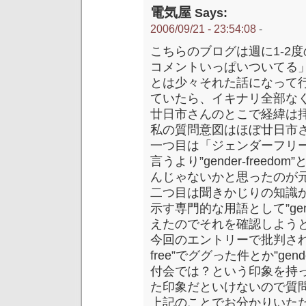
電気屋
Says:
2006/09/21 - 23:54:08
-
こちらのブログは週に1-2
コメントいっぱいついてる
とは少々それた話になって
ていたら、イキナリ全部な
廿日市さんのとこで経緯は
私の質問意図はほぼ廿日市
一つ目は「ジェンダーフリー」は
言うより”gender-free
んじゃないかと思ったのが
二つ目は聞きかじりの知識
示す専門的な用語として”gen
えたのでそれを確認しよう
今回のエントリーで批判されて
free”でググった件とか”gen
付会では？という印象を持
た印象だといけないので質
上記のことでお分かりいた