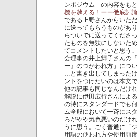
ンポジウム」の内容をも
機を越える！ーー徹底討
である上野さんからいた
に送ってもらうものがあ
らついでに送ってくださ
たものを無駄にしないた
てコメントしたいと思う
会理事の井上輝子さんの
ー』のつかわれ方」につ
…と書き出してしまった
ントをつけたいのは本文
他の記事も同じなんだけ
解説に伊田広行さんによ
の特にスタンダードでも
ム全般において一斉にス
ろがやや気色悪いのだけ
うに思う。ごく普通に「
用語の使われ方や使用頻