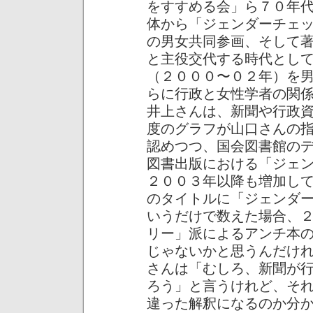
をすすめる会」ら７０年
体から「ジェンダーチェ
の男女共同参画、そして
と主役交代する時代とし
（２０００〜０２年）を
らに行政と女性学者の関
井上さんは、新聞や行政
度のグラフが山口さんの
認めつつ、国会図書館の
図書出版における「ジェ
２００３年以降も増加し
のタイトルに「ジェンダ
いうだけで数えた場合、
リー」派によるアンチ本
じゃないかと思うんだけ
さんは「むしろ、新聞が
ろう」と言うけれど、そ
違った解釈になるのか分