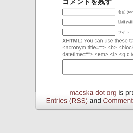
コメントを残す
名前 (req
Mail (wil
サイト
XHTML:
You can use these tag
<acronym title=""> <b> <bloc
datetime=""> <em> <i> <q cit
macska dot org
is p
Entries (RSS)
and
Comment