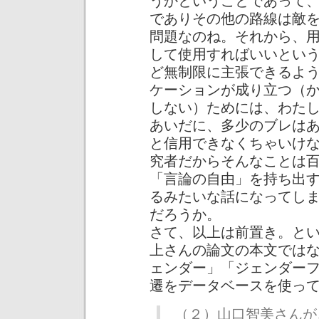
うかということであって
でありその他の路線は敵
問題なのね。それから、
して使用すればいいとい
ど無制限に主張できるよ
ケーションが成り立つ（
しない）ためには、わた
あいだに、多少のブレは
と信用できなくちゃいけ
究者だからそんなことは
「言論の自由」を持ち出
るみたいな話になってし
だろうか。
さて、以上は前置き。と
上さんの論文の本文では
ェンダー」「ジェンダー
遷をデータベースを使っ
（２）山口智美さんが、