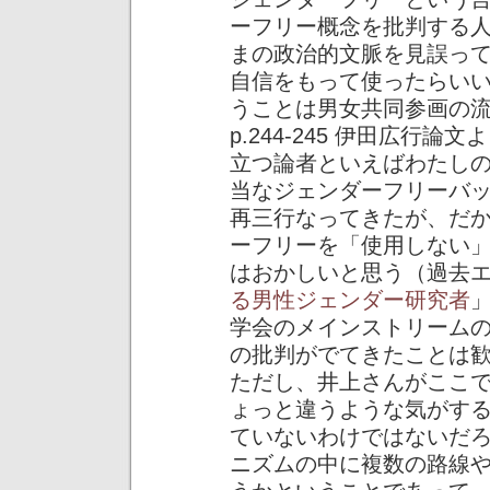
ーフリー概念を批判する
まの政治的文脈を見誤っ
自信をもって使ったらい
うことは男女共同参画の
p.244-245 伊田広行
立つ論者といえばわたし
当なジェンダーフリーバ
再三行なってきたが、だ
ーフリーを「使用しない
はおかしいと思う（過去
る男性ジェンダー研究者
学会のメインストリーム
の批判がでてきたことは
ただし、井上さんがここ
ょっと違うような気がす
ていないわけではないだ
ニズムの中に複数の路線