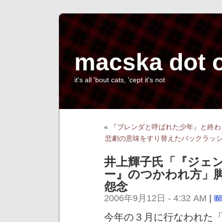
macska dot 
it's all 'bout cats, 'cept it's not
«
『ブレンダと呼ばれた少年』と終わ
悲劇の意味をすり替えたバックラッ
井上輝子氏「『ジェ
ー』のつかわれ方」
怨念
2006年9月12日 - 4:32 AM
|
今年の３月に行なわれた