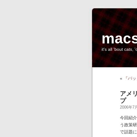
macs
it's all 'bout cats, '
«
『バッ
アメ
プ
2006年7月
今回紹
う政策研
で話題に