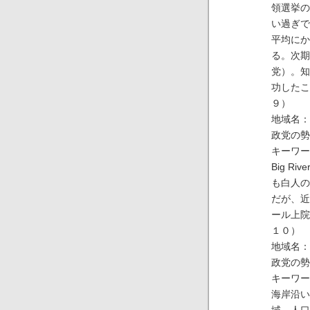
領選挙の
い過ぎで
平均にか
る。次期
党）。知
功したこ
９）
地域名：
政党の勢
キーワー
Big 
も白人の
だが、近
ール上院
１０）
地域名：
政党の勢
キーワー
海岸沿い