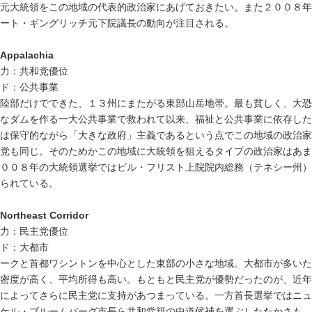
元大統領をこの地域の代表的政治家にあげておきたい。また２００８年
ート・ギングリッチ元下院議長の動向が注目される。
Appalachia
力：共和党優位
ド：公共事業
陸部だけでできた、１３州にまたがる東部山岳地帯。最も貧しく、大恐
なダムを作る一大公共事業で救われて以来、福祉と公共事業に依存した
は保守的ながら「大きな政府」主義であるという点でこの地域の政治家
党も同じ。そのためかこの地域に大統領を狙えるタイプの政治家はあま
００８年の大統領選挙ではビル・フリスト上院院内総務（テネシー州）
られている。
Northeast Corridor
力：民主党優位
ド：大都市
ークと首都ワシントンを中心とした東部の小さな地域。大都市が多いた
密度が高く、平均所得も高い。もともと民主党が優勢だったのが、近年
によってさらに民主党に支持があつまっている。一方首長選挙ではニュ
ケル・ブルームバーグ市長ら共和党籍の中道候補を選ぶしたたかさも。