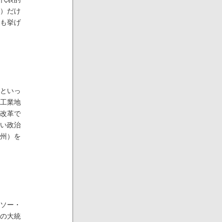
）だけ
も挙げ
といっ
工業地
改革で
い政治
州）を
ソー・
の大統