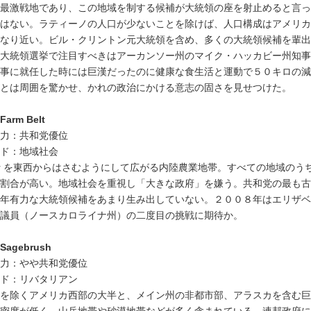
最激戦地であり、この地域を制する候補が大統領の座を射止めると言っ
はない。ラティーノの人口が少ないことを除けば、人口構成はアメリカ
なり近い。ビル・クリントン元大統領を含め、多くの大統領候補を輩出
大統領選挙で注目すべきはアーカンソー州のマイク・ハッカビー州知事
事に就任した時には巨漢だったのに健康な食生活と運動で５０キロの減
とは周囲を驚かせ、かれの政治にかける意志の固さを見せつけた。
Farm Belt
力：共和党優位
ド：地域社会
River を東西からはさむようにして広がる内陸農業地帯。すべての地域のう
割合が高い。地域社会を重視し「大きな政府」を嫌う。共和党の最も古
年有力な大統領候補をあまり生み出していない。２００８年はエリザベ
議員（ノースカロライナ州）の二度目の挑戦に期待か。
Sagebrush
力：やや共和党優位
ド：リバタリアン
を除くアメリカ西部の大半と、メイン州の非都市部、アラスカを含む巨