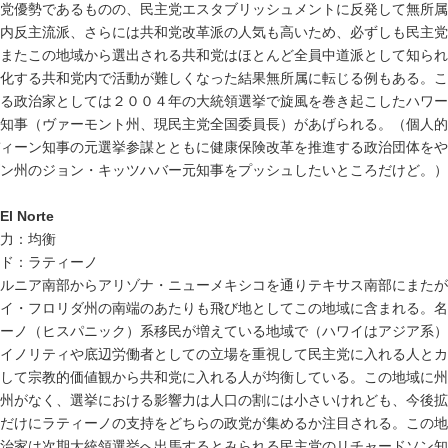
党優勢であるものの、民主党エスタブリッシュメントに反発して無所属
内反主流派、さらには共和党改革派の人気も高いため、必ずしも民主党
またこの地域から選出される共和党はほとんど全員中道派として知られ
化する共和党内で活動が難しくなった結果無所属に転じる例もある。こ
る政治家としては２００４年の大統領選挙で旋風を巻き起こしたハワー
知事（ヴァーモント州、現民主党全国委員長）があげられる。（個人的
ィーン知事の元選挙参謀とともに健康保険改革を推進する政治団体をや
ン州のジョン・キッツハバー元知事をプッシュしたいところだけど。）
El Norte
力：均衡
ド：ラティーノ
ルニア南部からアリゾナ・ニューメキシコを通りテキサス南部にまたが
イ・フロリダ州の南端のあたりも飛び地としてこの地域に含まれる。名
ーノ（ヒスパニック）系移民が増えている地域で（ハワイはアジア系）
イノリティや底辺労働者としての立場を重視して民主党に入れる人とカ
して宗教的価値観から共和党に入れる人が均衡している。この地域に州
州がなく、選挙における影響力は人口の割には小さいけれども、今後拡
だけにラティーノの支持をどちらの政党が集めるか注目される。この地
治家は次期大統領選挙へ出馬するとみられる民主党のリチャードソン知