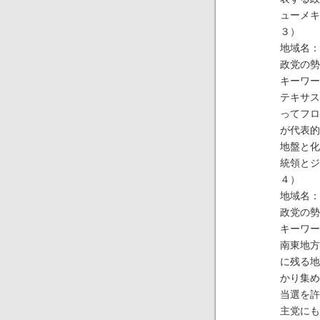
ューメキ
３）
地域名：
政党の勢
キーワー
テキサス
ってフロ
が代表的
地盤と化
統領とジ
４）
地域名：
政党の勢
キーワー
南東地方
に残る地
かり集め
当選を許
主党にも