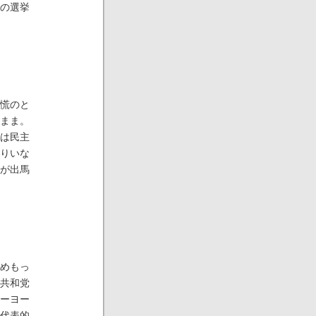
の選挙
慌のと
まま。
は民主
りいな
が出馬
めもっ
共和党
ーヨー
代表的