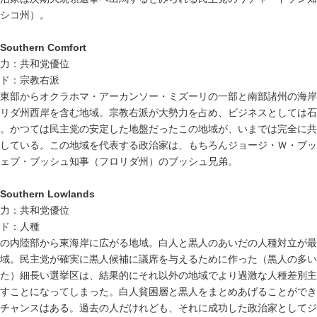
シコ州）。
Southern Comfort
力：共和党優位
ド：宗教右派
東部からオクラホマ・アーカンソー・ミズーリの一部と南部諸州の海岸
リダ州西岸を含む地域。宗教右派が大勢力を占め、ビジネスとしては石
。かつては民主党の安定した地盤だったこの地域が、いまでは完全に共
している。この地域を代表する政治家は、もちろんジョージ・Ｗ・ブッ
ェブ・ブッシュ知事（フロリダ州）のブッシュ兄弟。
Southern Lowlands
力：共和党優位
ド：人種
の内陸部から東海岸に広がる地域。白人と黒人のあいだの人種対立が最
域。民主党が確実に黒人候補に議席を与えるために作った（黒人の多い
た）細長い選挙区は、結果的にそれ以外の地域でより過激な人種差別主
すことになってしまった。白人貧困層と黒人をまとめあげることができ
チャンスはある。過去の人だけれども、それに成功した政治家としてジ