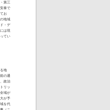
・第三
安泰で
てお
の地域
ド・デ
には現
ってい
る地
前の通
、政治
トリッ
全域が
大が予
域を代
事（ニ