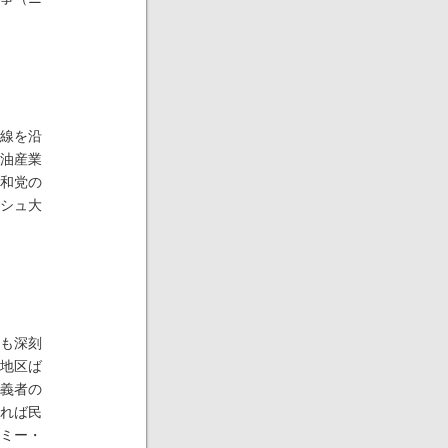
線を沿
油産業
和党の
シュ大
も深刻
地区ば
義者の
れば民
ミー・