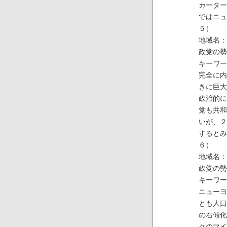
カーター
ではニュ
５）
地域名：
政党の勢
キーワー
完全に内
きに巨大
政治的に
党も共和
いが、２
するとみ
６）
地域名：
政党の勢
キーワー
ニューヨ
とも人口
の右傾化
クのマイ