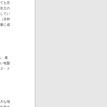
ても言
全土の
してい
（共和
量に成
ち、最
い地盤
ス・ド
大な地