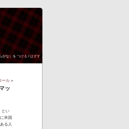
らがな）を
つける
/
はずす
ロール
»
マッ
)
とい
に米国
ある人