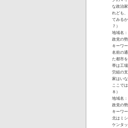
な政治家
れども、
てみるか
７）
地域名：
政党の勢
キーワー
名前の通
た都市を
帯は工場
労組の支
家はいな
ここでは
８）
地域名：
政党の勢
キーワー
北はミシ
ケンタッ