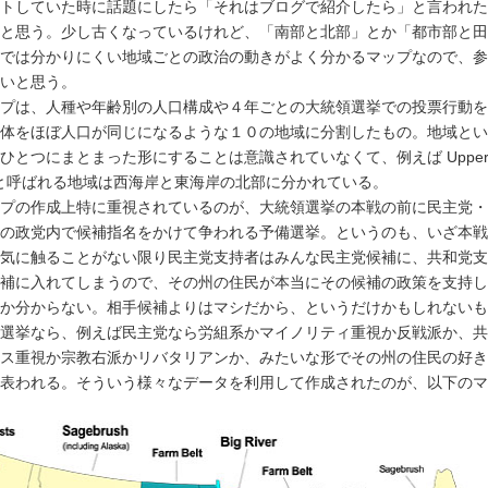
トしていた時に話題にしたら「それはブログで紹介したら」と言われた
と思う。少し古くなっているけれど、「南部と北部」とか「都市部と田
では分かりにくい地域ごとの政治の動きがよく分かるマップなので、参
いと思う。
プは、人種や年齢別の人口構成や４年ごとの大統領選挙での投票行動を
体をほぼ人口が同じになるような１０の地域に分割したもの。地域とい
ひとつにまとまった形にすることは意識されていなくて、例えば Uppe
ts と呼ばれる地域は西海岸と東海岸の北部に分かれている。
プの作成上特に重視されているのが、大統領選挙の本戦の前に民主党・
の政党内で候補指名をかけて争われる予備選挙。というのも、いざ本戦
気に触ることがない限り民主党支持者はみんな民主党候補に、共和党支
補に入れてしまうので、その州の住民が本当にその候補の政策を支持し
か分からない。相手候補よりはマシだから、というだけかもしれないも
選挙なら、例えば民主党なら労組系かマイノリティ重視か反戦派か、共
ス重視か宗教右派かリバタリアンか、みたいな形でその州の住民の好き
表われる。そういう様々なデータを利用して作成されたのが、以下のマ