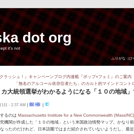
ka dot org
cept it's not
ふりがな（ひ
クラッシュ！』キャンペーンブログ内連載『ポップ×フェミ』のご案内
「無名のアルコール依存症者たち」のカルト的マインドコント
リカ大統領選挙がわかるようになる「１０の地域」
1日 - 2:37 AM
|
|
介するのは
Massachusetts Institute for a New Commonwealth (MassINC
究機関が作成した「１０の地域」という米国政治情勢マップ。かなり前
なったのだけれど、日本語圏ではまだ紹介されていないようだし、最近