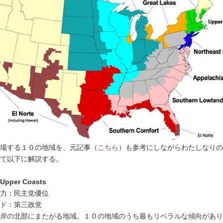
場する１０の地域を、元記事（
こちら
）も参考にしながらわたしなりの
て以下に解説する。
Upper Coasts
力：民主党優位
ド：第三政党
岸の北部にまたがる地域。１０の地域のうち最もリベラルな傾向があり