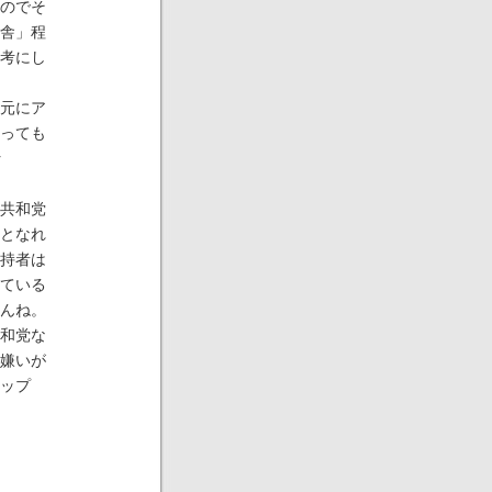
のでそ
舎」程
考にし
元にア
っても
r
共和党
となれ
持者は
ている
んね。
和党な
嫌いが
ップ