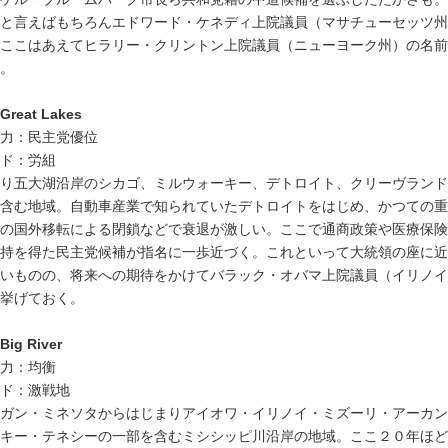
と言えばもちろんエドワード・ケネディ上院議員（マサチューセッツ州
ここはあえてヒラリー・クリントン上院議員（ニューヨーク州）の名前
。
Great Lakes
力：民主党優位
ド：労組
り五大湖沿岸のシカゴ、ミルウォーキー、デトロイト、クリーヴランド
含む地域。自動車産業で知られていたデトロイトをはじめ、かつての重
の国外移転による閉鎖などで衰退が激しい。ここで通商政策や医療保険
持を得た民主党候補が指名に一歩近づく。これといって大統領の座に近
いものの、将来への期待をかけてバラック・オバマ上院議員（イリノイ
挙げておく。
Big River
力：均衡
ド：激戦地
ガン・ミネソタからはじまりアイオワ・イリノイ・ミズーリ・アーカン
キー・テネシーの一部を含むミシシッピ川沿岸の地域。ここ２０年ほど