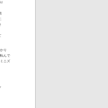
ld
機
に
き
、
て
かり
転んで
ミニズ
r