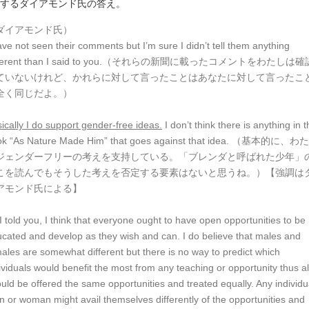
するダイアモンド氏の答え。
ダイアモンド氏）
ave not seen their comments but I’m sure I didn’t tell them anything
fferent than I said to you.（それらの新聞に載ったコメントをわたしは確
ていないけれど、かれらに対して言ったことはあなたに対して言ったこ
全く同じだよ。）
]
ically I do support gender-free ideas.
I don’t think there is anything in 
ok “As Nature Made Him” that goes against that idea. （基本的に、わ
ジェンダーフリーの考えを支持している。「ブレンダと呼ばれた少年」
こを読んでもそうした考えを否定する要素はないと思うね。）【強調は
アモンド氏による】
]
I told you, I think that everyone ought to have open opportunities to be
cated and develop as they wish and can. I do believe that males and
ales are somewhat different but there is no way to predict which
ividuals would benefit the most from any teaching or opportunity thus al
uld be offered the same opportunities and treated equally. Any individu
 or woman might avail themselves differently of the opportunities and