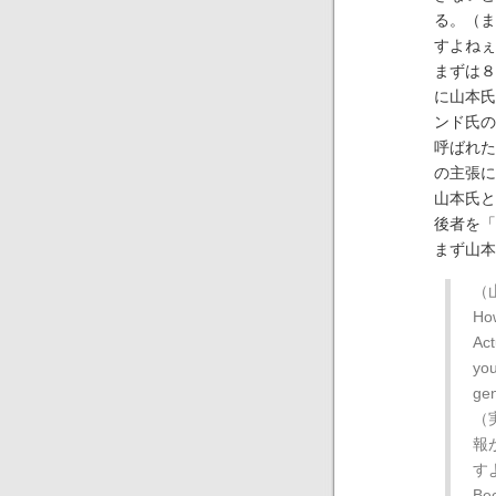
る。（ま
すよねぇ
まずは８
に山本氏
ンド氏の
呼ばれた
の主張に
山本氏と
後者を「
まず山本
（
Ho
Act
you
gen
（
報
す
Bec