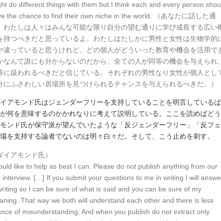
ht do different things with them but I think each and every person shou
ve the chance to find their own niche in the world. （あなたに話した通
、わたしは人々はみんな可能な限り自分の望む通りに学び成長する広い
を持つべきだと思っているよ。わたしはたしかに男性と女性は生物学的
や違っていると思うけれど、どの個人がどういった教育や機会を活用で
かなんて誰にも分からないのだから、全ての人が同等の機会を与えられ
等に扱われるべきだと信じている。それぞれの男性なり女性が個人とし
分にふさわしい居場所を見つけられるチャンスを与えられるべきだ。）
イアモンド氏はジェンダーフリーを支持していることを明言しているば
が何を意味するのかかれなりに考えて説明している。ここを読めばどう
モンド氏が保守派が望んでいたような「反ジェンダーフリー」「反フェ
場を支持する論者でないのは明々白々だ。そして、こう止めを刺す。
ダイアモンド氏）
ould like to help as best I can. Please do not publish anything from our
t interview. […] If you submit your questions to me in writing I will answe
writing so I can be sure of what is said and you can be sure of my
ning. That way we both will understand each other and there is less
nce of misunderstanding. And when you publish do not extract only