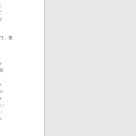
こ
て
思
て、世
e
京新
e
re
a
ない
い
フ