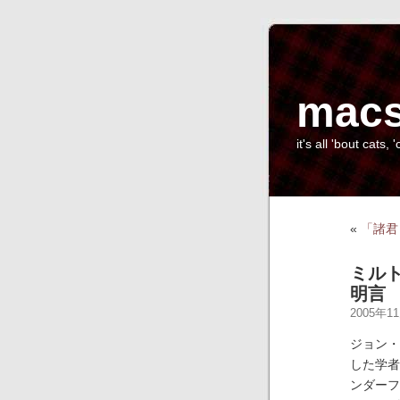
macs
it's all 'bout cats, '
«
「諸君
ミル
明言
2005年11
ジョン・
した学者
ンダーフ