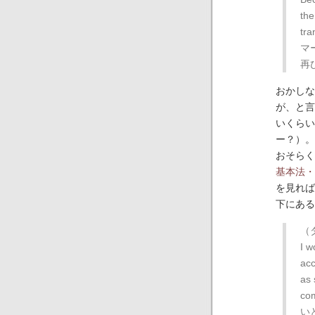
the
tr
マ
再
おかしな
が、と言
いくらい
ー？）。
おそらく
基本法・
を見れば
下にある
（
I w
acc
as 
co
い