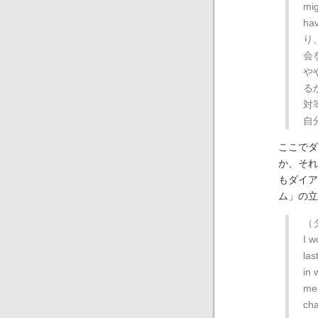
mig
ha
り
会
や
る
対
自
ここでダ
か、それ
もダイア
ム」の立
（
I w
las
in 
mea
cha