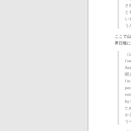
さ
と
い
う
ここで山
界日報に
（
I’v
As
聞
I’m
peo
not
b
た
か
リ