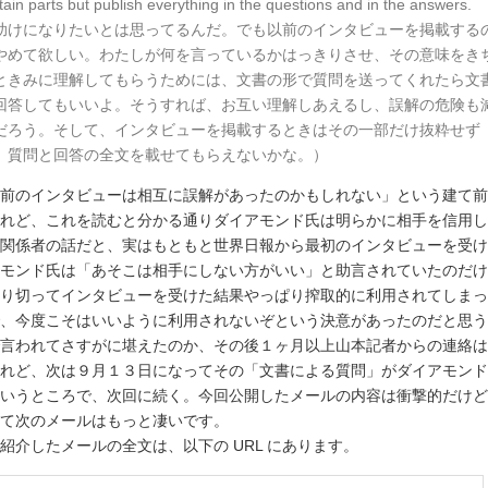
tain parts but publish everything in the questions and in the answers.
助けになりたいとは思ってるんだ。でも以前のインタビューを掲載する
やめて欲しい。わたしが何を言っているかはっきりさせ、その意味をき
ときみに理解してもらうためには、文書の形で質問を送ってくれたら文
回答してもいいよ。そうすれば、お互い理解しあえるし、誤解の危険も
だろう。そして、インタビューを掲載するときはその一部だけ抜粋せず
、質問と回答の全文を載せてもらえないかな。）
前のインタビューは相互に誤解があったのかもしれない」という建て前
れど、これを読むと分かる通りダイアモンド氏は明らかに相手を信用し
関係者の話だと、実はもともと世界日報から最初のインタビューを受け
モンド氏は「あそこは相手にしない方がいい」と助言されていたのだけ
り切ってインタビューを受けた結果やっぱり搾取的に利用されてしまっ
、今度こそはいいように利用されないぞという決意があったのだと思う
言われてさすがに堪えたのか、その後１ヶ月以上山本記者からの連絡は
れど、次は９月１３日になってその「文書による質問」がダイアモンド
いうところで、次回に続く。今回公開したメールの内容は衝撃的だけど
て次のメールはもっと凄いです。
紹介したメールの全文は、以下の URL にあります。