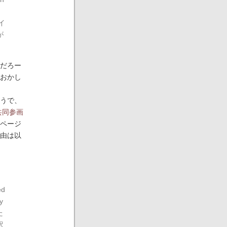
ライ
が
だろー
おかし
うで、
共同参画
ページ
由は以
ed
y
た
訳