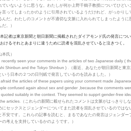
れていないように思うな。わたしが何か上野千鶴子教授についてひどい
を言ってしまったかのように引用されているようだけれど、がっかりし
るんだ。わたしのコメントが不適切な文脈に入れられてしまったように
んだ。）
本記者は東京新聞と朝日新聞に掲載されたダイアモンド氏の発言につい
おけるそれとあまりに違うために読者を混乱させていると泣きつく。
山本氏）
e recently seen your comments in the articles of two Japanese daily ( th
ahi Shinbun and the Tokyo Shinbun ) .（最近、あなたが朝日新聞と東
という日本の２つの日刊紙で発言しているのを読みました。）
 afraid the articles of these papers using your comment made Japanes
ple confused again about sex and gender ,because the comments we
 quoted suitably in the context. They seemed to supprt gender-free ide
y the articles.（これらの新聞に載せられたコメントは文脈がはっきりし
めにセックスとジェンダーについてまた読者を混乱させているのではな
と不安です。これらの記事を読むと、まるであなたの発言はジェンダー
ーの考えを支持しているかのようです。）