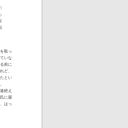
の
ち
書
減
を取っ
ていな
る前に
れど、
たとい
。
途絶え
氏に届
、はっ