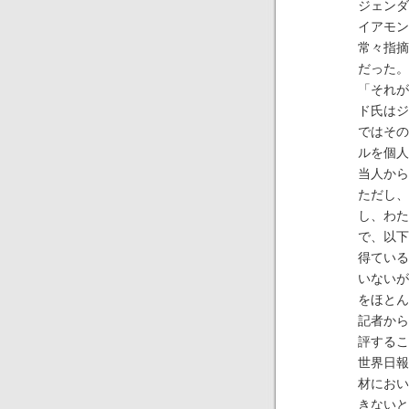
ジェンダ
イアモン
常々指摘
だった。
「それが
ド氏はジ
ではその
ルを個人
当人から
ただし、
し、わた
で、以下
得ている
いないが
をほとん
記者から
評するこ
世界日報
材におい
きないと