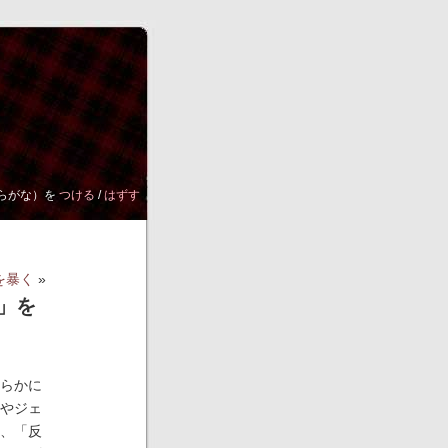
らがな）を
つける
/
はずす
を暴く
»
」を
らかに
やジェ
、「反