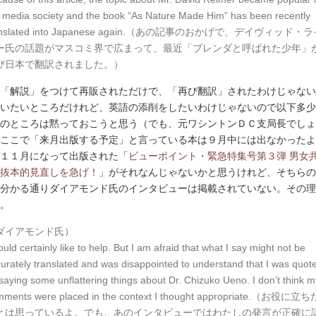
 media society and the book “As Nature Made Him” has been recently
anslated into Japanese again.（あの記事のおかげで、デイヴィッド・
ー氏の話題がマスコミ界で広まって、最近「ブレンダと呼ばれた少年」
び日本で翻訳されました。）
「解説」をつけて再販されただけで、「再び翻訳」されたわけじゃない
いたいところだけれど、英語の添削をしたいわけじゃないので以下多少
のところは黙っておこうと思う（でも、元ワシントンＤＣ支局長でしょ
ここで「来月出版する予定」と言っている本は９月中には出なかったよ
１１月になって出版された「
ビューポイント・緊急特集号第３弾 男女
抜本的見直しを急げ！
」がそれなんじゃないかと思うけれど、そちらの
分かる通りダイアモンド氏のインタビューは掲載されていない。その理
。
ダイアモンド氏）
ould certainly like to help. But I am afraid that what I say might not be
urately translated and was disappointed to understand that I was quot
saying some unflattering things about Dr. Chizuko Ueno. I don’t think m
mments were placed in the context I thought appropriate.（お役に立ち
とは思っているよ。でも、あのインタビューではわたしの発言が正確に