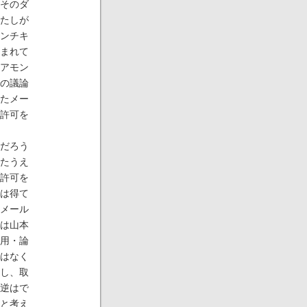
そのダ
たしが
ンチキ
まれて
アモン
の議論
たメー
許可を
だろう
たうえ
許可を
は得て
メール
は山本
用・論
はなく
し、取
逆はで
と考え