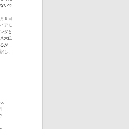
ないで
月５日
イアモ
ンダと
八木氏
るが、
訳し、
e
po.
日
で
in