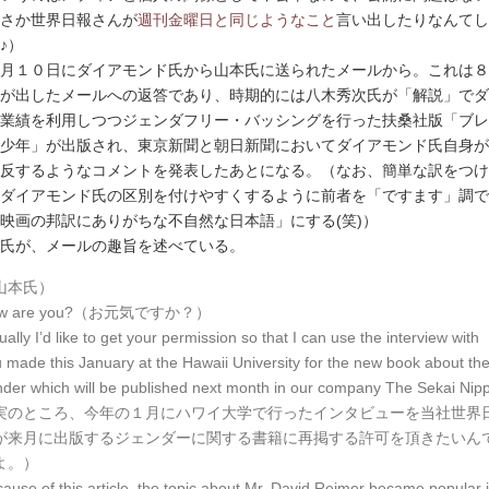
さか世界日報さんが
週刊金曜日と同じようなこと
言い出したりなんてし
♪）
月１０日にダイアモンド氏から山本氏に送られたメールから。これは８
が出したメールへの返答であり、時期的には八木秀次氏が「解説」でダ
業績を利用しつつジェンダフリー・バッシングを行った扶桑社版「ブレ
少年」が出版され、東京新聞と朝日新聞においてダイアモンド氏自身が
反するようなコメントを発表したあとになる。（なお、簡単な訳をつけ
ダイアモンド氏の区別を付けやすくするように前者を「ですます」調で
映画の邦訳にありがちな不自然な日本語」にする(笑)）
氏が、メールの趣旨を述べている。
山本氏）
w are you?（お元気ですか？）
ually I’d like to get your permission so that I can use the interview with
 made this January at the Hawaii University for the new book about th
der which will be published next month in our company The Sekai Nip
実のところ、今年の１月にハワイ大学で行ったインタビューを当社世界
が来月に出版するジェンダーに関する書籍に再掲する許可を頂きたいん
よ。）
ause of this article, the topic about Mr. David Reimer became popular 