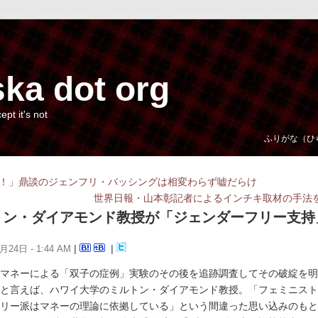
ka dot org
cept it's not
ふりがな（ひ
！」鼎談のジェンフリ・バッシングは相変わらず嘘だらけ
世界日報・山本彰記者によるインチキ取材の手法
トン・ダイアモンド教授が「ジェンダーフリー支持
月24日 - 1:44 AM
|
|
マネーによる「双子の症例」実験のその後を追跡調査してその破綻を明
と言えば、ハワイ大学のミルトン・ダイアモンド教授。「フェミニスト
リー派はマネーの理論に依拠している」という間違った思い込みのもと