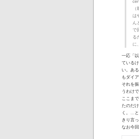
cer
（
は
ん
で
る
に
一応「以
ているけ
い。ある
もダイア
それを振
うわけで
ここまで
たのだけ
く。…と
きり言っ
なお今回