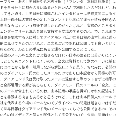
ーフリー」派の世界日報や八木秀次氏（「ブレンダ」本解説執筆者）は
ドを自分たちに都合の良い論者だと思い込んで利用したのだけれど、わ
してきた通り、世界日報に掲載されたインタビューは誘導質問によるイ
上野千鶴子氏の業績を否定したコメントも記者に間違った情報を吹き込
事実ならば」という前提で発したものだったけれど、実際のところダイ
ェンダーフリーも混合名簿も支持する立場の学者なのね。で、これまで
証拠を要求する人に対してダイアモンド氏が世界日報の山本記者に送っ
的に見せてきたのだけれど、全文丸ごとであれば公開しても良いという
得たので、わたしの手元にある２通を公開することにした。
英語のメールを全文丸ごと載せるだけじゃ日本の読者には分かりにくい
しとしてもコメントしにくいので、全文は資料として別のページに載せ
にはそこから抜粋・引用しながら解説しようと思う。ちなみに、公開の
のはダイアモンド氏の出したメールだけであり山本記者から同様の許可
、ダイアモンド氏は受け取ったメールに返信する際カットせずに相手の
ど全部引用する癖があるらしく、ダイアモンド氏のメールの「全文」に
のメールが含まれているのね。山本記者の承諾を得ずにかれの記述を引
とを非難する向きもあるかと思うけれど、これは山本氏個人のメールで
社を代表する立場のメールなのでプライバシーの問題は起きないはずだ
て世界日報はダイアモンド氏のメールをいくらでも公開できるのにその
いうのはメディアと個人の関係として不公平なので、公開に問題はない