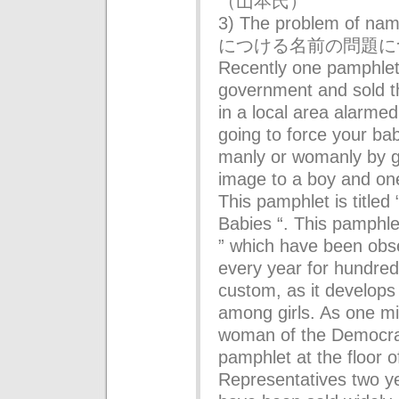
（山本氏）
3) The problem of
につける名前の問題に
Recently one pamphlet
government and sold t
in a local area alarmed
going to force your ba
manly or womanly by g
image to a boy and one 
This pamphlet is titled
Babies “. This pamphlet
” which have been obs
every year for hundred
custom, as it develop
among girls. As one mi
woman of the Democrati
pamphlet at the floor o
Representatives two y