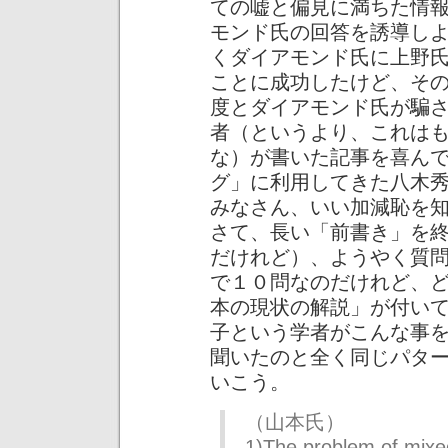
ての嘘と偏見に満ちた情
モンド氏の回答を誘導し
くダイアモンド氏に上野
ことに成功したけど、そ
度とダイアモンド氏が騙
者（というより、これは
な）が書いた記事を喜ん
グ」に利用してきた八木
みなさん、いい加減恥を
さて、長い「前書き」を
だけれど）、ようやく質
で１０問なのだけれど、
本の現状の解説」が付い
子という学者がこんな事
聞いたのと全く同じパタ
いこう。
（山本氏）
1)The problem of mixed