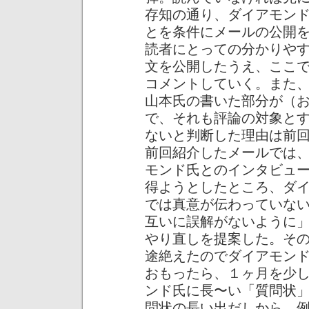
存知の通り、ダイアモン
とを条件にメールの公開
読者にとっての分かりや
文を公開したうえ、ここ
コメントしていく。また
山本氏の書いた部分が（
で、それも評論の対象と
ないと判断した理由は前
前回紹介したメールでは
モンド氏とのインタビュ
得ようとしたところ、ダ
では真意が伝わっていな
互いに誤解がないように
やり直しを提案した。そ
途絶えたのでダイアモン
おもったら、１ヶ月を少
ンド氏に長〜い「質問状
問状の長い出だしから。