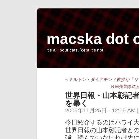
macska dot 
it's all 'bout cats, 'cept it's not
«
ミルトン・ダイアモンド教授が「ジ
ＮＭ州知事の
世界日報・山本彰記
を暴く
2005年11月25日 - 12:05 AM
|
今日紹介するのはハワイ
世界日報の山本彰記者と
弾。読んでいなければ先