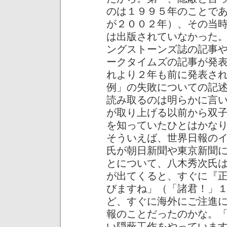
のは１９９５年のことで
が２００２年）、その当
は出版されていなかった
ングストーンズ誌の記事
ークタイムズの記事が発
れより２年も前に発表さ
例」の失敗についての記
読み取るのは明らかに言
が取り上げる以前から双
を知っていたひとはかな
そういえば、世界日報の
氏が朝日新聞や東京新聞
とについて、八木秀次氏
が出てくると、すぐに『
びますね」（「諸君！」
ど、すぐに海外にご注進
報のことだったのかな。
い隠蔽工作をやっていま