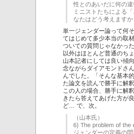
性とのあいだに何の違
ミニストたちによる「
なたはどう考えますか
単一ジェンダー論って何
てはじめて多少本当の取材
ついての質問じゃなかっ
以外はほとんど普通のち
山本記者にしては良い傾
念ながらダイアモンドさ
んでした。「そんな基本
た論文を読んで勝手に解釈
この人の場合、勝手に解
きたら答えてあげた方が
ど… で、次。
（山本氏）
6) The problem of th
ジェンダーの定義の問