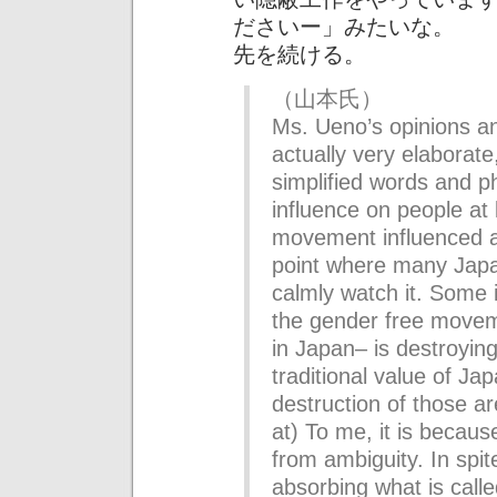
ださいー」みたいな。
先を続ける。
（山本氏）
Ms. Ueno’s opinions an
actually very elaborate
simplified words and p
influence on people at
movement influenced a
point where many Japa
calmly watch it. Some 
the gender free movem
in Japan– is destroying
traditional value of Jap
destruction of those ar
at) To me, it is becau
from ambiguity. In spit
absorbing what is calle