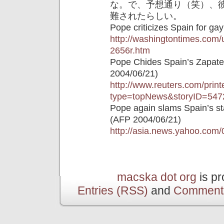
な。で、予想通り（笑）、
難されたらしい。
Pope criticizes Spain for ga
http://washingtontimes.com
2656r.htm
Pope Chides Spain’s Zapate
2004/06/21)
http://www.reuters.com/prin
type=topNews&storyID=547
Pope again slams Spain’s st
(AFP 2004/06/21)
http://asia.news.yahoo.com
macska dot org
is p
Entries (RSS)
and
Comment