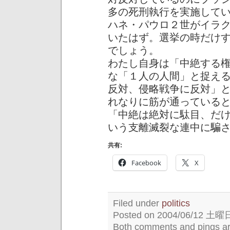
多の死刑執行を実施して
ハネ・パウロ２世がイラ
いたはず。選挙の時だけ
でしょう。
わたし自身は「中絶する
な「１人の人間」と捉え
反対、侵略戦争に反対」
れなりに筋が通っている
「中絶は絶対に駄目、だ
いう支離滅裂な連中に騙さ
共有:
Facebook
X
Filed under
politics
Posted on 2004/06/12 土曜日 
Both comments and pings are