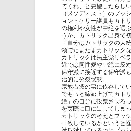
てくれ、と要望したらし
（メソディスト）のブッ
ョン・ケリー議員もカト
の権利や女性が中絶を選
うか、カトリック出身で
「自分はカトリックの大
領でたまたまカトリック
カトリックは民主党リベ
近では同性愛や中絶に反
保守派に接近する保守派
治的に分裂状態。
宗教右派の票に依存して
でもっと締め上げてカト
絶」の自分に投票させろ
を実際に口に出してしま
カトリックの考えとブッ
一致しているかというと
対反対しているのにブッ