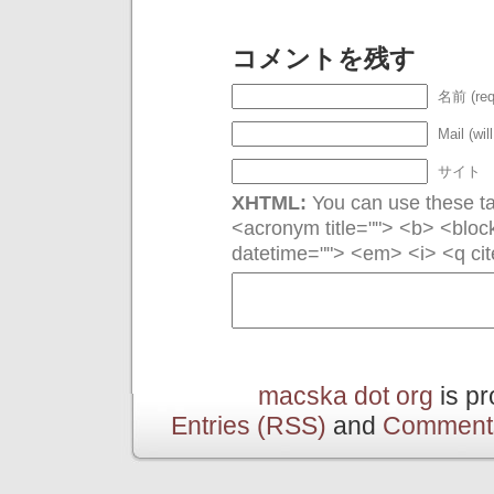
コメントを残す
名前 (req
Mail (wil
サイト
XHTML:
You can use these tag
<acronym title=""> <b> <bloc
datetime=""> <em> <i> <q cit
macska dot org
is p
Entries (RSS)
and
Comment