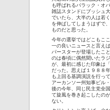
も呼ばれるバラック・オ
雑誌スタンドにブッシュ
でいたら、大半の人は若
を伸ばしてしまうはずで
ものだと思った。
今年の選挙ではどこもこ
一の良いニュースと言え
パースターが登場したこ
のは春頃に偶然聞いたラ
が、最初に感じた印象は
だった。思えば１９８８
も上回る基調演説を行っ
アーカンソー州知事ビル
後の今年、同じ民主党全
て旋風を巻き起こしたの
ない。