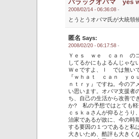
バラックオバマ yes we
2008/02/14 - 06:36:08
-
とうとうオバマ氏が大統領候補に
匿名
Says:
2008/02/20 - 06:17:58
-
Ｙｅｓ ｗｅ ｃａｎ の
してるかにもよるんじゃな
Ｗｅですよ、Ｉ では無い
『ｗｈａｔ ｃａｎ ｙｏ
ｎｔｒｙ』ですね。今のア
い思います。オバマ支援者
ち、自己の生活から改善で
か? 私の予想ではとても
ｃｓｋａさんが仰るとうり
治家であるが故に、今の時
する要因の１つであると私
大きいため、酷評も大きく