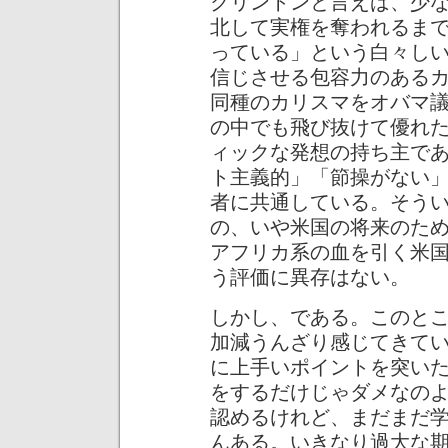
クリントンと言えば、少
北して実権を奪われるま
っている」という白々し
信じさせる包容力のある
同種のカリスマをオバマ
の中でも飛び抜けて優れ
ィックな発想の持ち主で
ト主義的」「節操がない
者に共通している。そう
の、いや米国の将来のた
アフリカ系の血を引く米
う評価に異存はない。
しかし、である。このと
加減うんざり感じてきて
に上手いポイントを突い
をするだけじゃダメなの
認めるけれど、まだまだ
んある。いきなり過大な