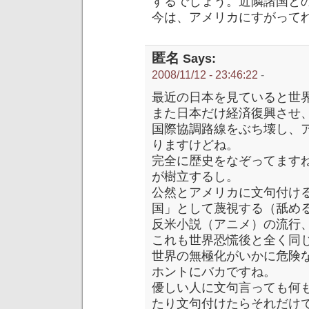
するでしょう。近隣諸国と
今は、アメリカにすがって
匿名
Says:
2008/11/12 - 23:46:22
-
最近の日本を見ていると世
また日本だけ経済復興させ
国際協調路線をぶち壊し、
りますけどね。
完全に歴史をなぞってます
が樹立するし。
公然とアメリカに文句付け
国」として蔑視する（舐め
反米小説（アニメ）の流行
これも世界恐慌後と全く同
世界の無極化がいかに危険
ホントにバカですね。
優しい人に文句言っても何
たり文句付けたらそれだけ