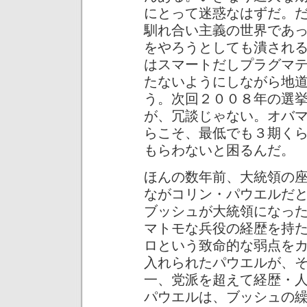
にとって迷惑なはずだ。
馴れ合い主義の世界であ
をやろうとしても潰され
はスマートだしプラグマ
たないようにしながら地
う。次回２００８年の選
が、冗談じゃない。オバ
らこそ、最低でも３期く
もらわないと困るんだ。
ほんの数年前、大統領の
ながコリン・パウエルだ
ブッシュが大統領になっ
マトモな兵役の経歴を持
ロという致命的な弱点を
入れられたパウエルが、
一、党派を超えて経歴・
パウエルは、ブッシュの