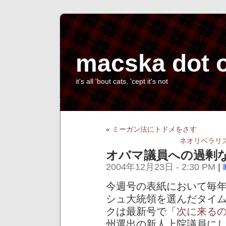
macska dot 
it's all 'bout cats, 'cept it's not
«
ミーガン法にトドメをさす
ネオリベラリス
オバマ議員への過剰
2004年12月23日 - 2:30 PM
|
今週号の表紙において毎年恒例の
シュ大統領を選んだタイ
クは最新号で「
次に来る
州選出の新人上院議員に