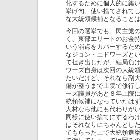
化するために個人的に築
挙げ句、使い捨てされて
な大統領候補となること
今回の選挙でも、民主党
く、東部エリートのお金
いう弱点をカバーするた
なジョン・エドワーズと
て担ぎ出したが、結局負
ワーズ自身は次回の大統
たいだけど、それなら副
備が整うまで上院で修行
ーズ議員があと８年上院
統領候補になっていたは
人材なら他にも代わりが
同様に使い捨てにするわ
はそれなりにちゃんとし
てもらった上で大統領選