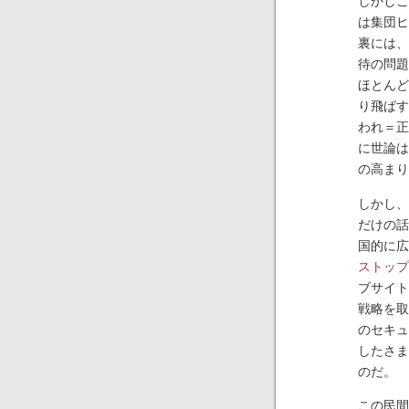
しかしこ
は集団ヒ
裏には、
待の問題
ほとんど
り飛ばす
われ＝正
に世論は
の高まり
しかし、
だけの話
国的に広
ストップ
ブサイト
戦略を取
のセキュ
したさま
のだ。
この民間