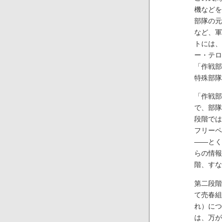
機などを
部隊の元
など、軍
トには、
ー・テロ
「作戦部
特殊部隊
「作戦部
で、部隊
段階では
フリーペ
――とく
らの情報
階、すな
第二段階
て売春組
れ）につ
は、万が