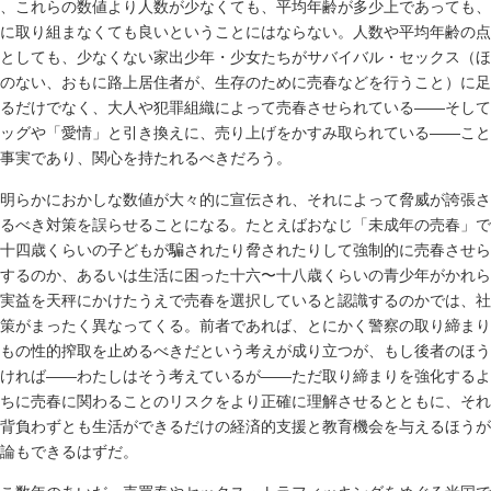
、これらの数値より人数が少なくても、平均年齢が多少上であっても、
に取り組まなくても良いということにはならない。人数や平均年齢の点
としても、少なくない家出少年・少女たちがサバイバル・セックス（ほ
のない、おもに路上居住者が、生存のために売春などを行うこと）に足
るだけでなく、大人や犯罪組織によって売春させられている――そして
ッグや「愛情」と引き換えに、売り上げをかすみ取られている――こと
事実であり、関心を持たれるべきだろう。
明らかにおかしな数値が大々的に宣伝され、それによって脅威が誇張さ
るべき対策を誤らせることになる。たとえばおなじ「未成年の売春」で
十四歳くらいの子どもが騙されたり脅されたりして強制的に売春させら
するのか、あるいは生活に困った十六〜十八歳くらいの青少年がかれら
実益を天秤にかけたうえで売春を選択していると認識するのかでは、社
策がまったく異なってくる。前者であれば、とにかく警察の取り締まり
もの性的搾取を止めるべきだという考えが成り立つが、もし後者のほう
ければ――わたしはそう考えているが――ただ取り締まりを強化するよ
ちに売春に関わることのリスクをより正確に理解させるとともに、それ
背負わずとも生活ができるだけの経済的支援と教育機会を与えるほうが
論もできるはずだ。