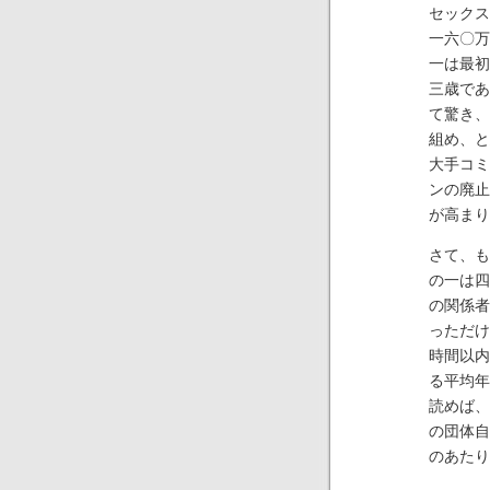
セックス
一六〇万
一は最初
三歳であ
て驚き、
組め、と
大手コミ
ンの廃止
が高まり
さて、も
の一は四
の関係者
っただけ
時間以内
る平均年
読めば、
の団体自
のあたり