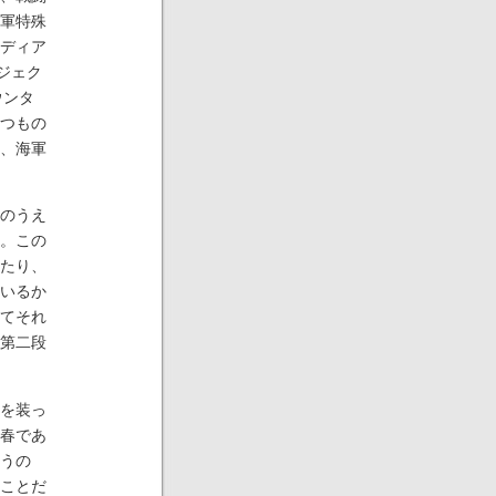
軍特殊
ディア
ジェク
ウンタ
つもの
、海軍
のうえ
。この
たり、
いるか
てそれ
第二段
を装っ
春であ
うの
ことだ