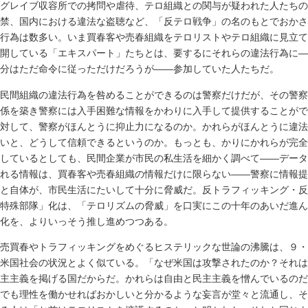
グレイブ収容所での拷問や虐待、テロ組織との関与が疑われた人たちの
禁、国内における違法な盗聴など、「反テロ戦争」の名のもとでおかさ
行為は数多い。いま買春客や売春組織をテロリストやテロ組織に見立て
開している「エキスパート」たちとは、要するにそれらの違法行為に―
分はただ命令に従っただけだろうが――参加していた人たちだ。
民間組織の違法行為を咎めることができるのは警察だけだが、その警察
係を築き警察には入手困難な情報をかわりに入手して提供することがで
対して、警察がほんとうに抑止力になるのか。かれらがほんとうに違法
いと、どうして信頼できるというのか。もっとも、かりにかれらが完全
しているとしても、民間企業が市民の私生活を細かく調べて――データ
れる情報は、買春客や売春組織の情報だけに限らない――警察に情報提
と自体が、市民生活にたいして十分に脅威だ。反トラフィッキング・反
特殊部隊」化は、「テロリズムの脅威」を口実にこの十年のあいだ進ん
化を、よりいっそう推し進めつつある。
売買春やトラフィッキングをめぐるヒステリックな世論の沸騰は、９・
米国社会の状況とよく似ている。「なぜ米国は攻撃されたのか？それは
主主義を掲げる国だからだ。かれらは自由と民主主義を憎んでいるのだ
でも理性を働かせればおかしいと分かるような妄言が堂々と流通し、そ