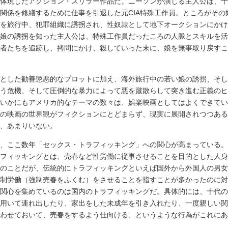
体現したアクション・スリラー作品だ。ニーソンが演じる主人公は、十
関係を修繕するために仕事を引退した元CIA特殊工作員。ところがその
を旅行中、犯罪組織に誘拐され、性奴隷として地下オークションにかけ
娘の誘拐を知った主人公は、特殊工作員だったころの人脈とスキルを活
者たちを追跡し、拷問にかけ、殺していった末に、娘を無事取り戻すこ
とした勧善懲悪的なプロットに加え、海外旅行中の若い娘の誘拐、そし
う危機、そして圧倒的な暴力によって悪を蹴散らして突き進む正義のヒ
いかにもアメリカ的なテーマの数々は、娯楽映画としてはよくできてい
の映画の世界観がフィクションにとどまらず、現実に展開されつつある
、あまりいない。
、ここ数年「セックス・トラフィッキング」への関心が高まっている。
フィッキングとは、売春など性労働に従事させることを目的とした人身
のことだが、伝統的にトラフィッキングといえば国外から外国人の男女
制労働（強制売春をふくむ）をさせることを指すことが多かったのに対
関心を集めているのは国内のトラフィッキングだ。具体的には、十代の
用いて連れ出したり、家出をした未成年を引き入れたり、一度親しい関
わせておいて、売春をするよう仕向ける、というような行為がこれにあ