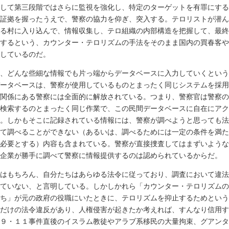
して第三段階ではさらに監視を強化し、特定のターゲットを有罪にする
証拠を握ったうえで、警察の協力を仰ぎ、突入する。テロリストが潜ん
る村に入り込んで、情報収集し、テロ組織の内部構造を把握して、最終
するという、カウンター・テロリズムの手法をそのまま国内の買春客や
しているのだ。
、どんな些細な情報でも片っ端からデータベースに入力していくという
ータベースは、警察が使用しているものとまったく同じシステムを採用
関係にある警察には全面的に解放されている。つまり、警察官は警察の
検索するのとまったく同じ作業で、この民間データベースに自在にアク
。しかもそこに記録されている情報には、警察が調べようと思っても法
て調べることができない（あるいは、調べるためには一定の条件を満た
必要とする）内容も含まれている。警察が直接捜査してはまずいような
企業が勝手に調べて警察に情報提供するのは認められているからだ。
はもちろん、自分たちはあらゆる法令に従っており、調査において違法
ていない、と言明している。しかしかれら「カウンター・テロリズムの
ち」が元の政府の役職にいたときに、テロリズムを抑止するためという
だけの法令違反があり、人権侵害が起きたか考えれば、すんなり信用す
９・１１事件直後のイスラム教徒やアラブ系移民の大量拘束、グアンタ