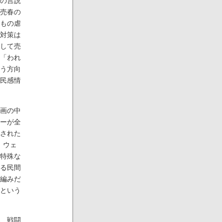
の言説
売春の
もの虐
対策は
して売
「われ
う方向
民感情
画の中
ーが全
された
、ウェ
特殊な
る民間
編みだ
という
、戦闘