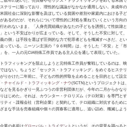
こ数年のあいだ、売買春やセックス・トラフィッキングをめぐる米国で
ステリーに陥っており、理性的な議論がなかなか通用しない。未成年の
米国社会に深刻な影響を及ぼしている貧困や差別や家庭内における子ど
があるのだが、それらについて理性的に対処を重ねていくという方向の
行われないまま、「人身売買組織があなたの子どもを誘拐して性奴隷と
」という不安ばかりが広まっている。そして、そうした不安に対して、
義の側」は手段を選ばず圧倒的な力で犯罪者どもを殲滅すべきだ、とい
走っている。ニーソン主演の『９６時間』は、そうした「不安」と「市
」を、一人の元CIA特殊工作員である主人公を通して表現していた。
トラフィッキングを阻止しようと元特殊工作員が奮戦しているのは、映
ではない。ちょうど「セックス・トラフィッキング」をめぐるヒステリ
がりかけた二年前に、子どもの性的搾取を止めることを目的として設立
・チャイルド・トラフィッキング・ナウ
(SCTN)というプロジェクトは
などを見るかぎり一見ふつうの非営利団体だが、今年の二月からかなり
りはじめた。それは、カウンター・テロリズム（テロ対策）を専門とす
リティ・諜報会社（営利企業）と契約して、テロ組織に対抗するために
ざまな手法を売春組織や個々の買春客に適用し、追い詰め、殲滅しよう
企業の名前は
グローバル・トライデント
というが、その背景を調べると