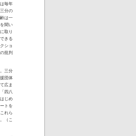
は毎年
三分の
齢は一
を聞い
に取り
できる
クショ
の批判
。三分
援団体
て広ま
「四八
はじめ
ートを
これら
。（こ