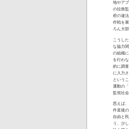
地やアブ
の拉致監
府の違法
作戦を展
ろん大部
こうした
な協力関
の組織に
を行わな
的に調査
に入力さ
というこ
運動の「
監視社会
思えば、
件直後の
自由と民
う、少し