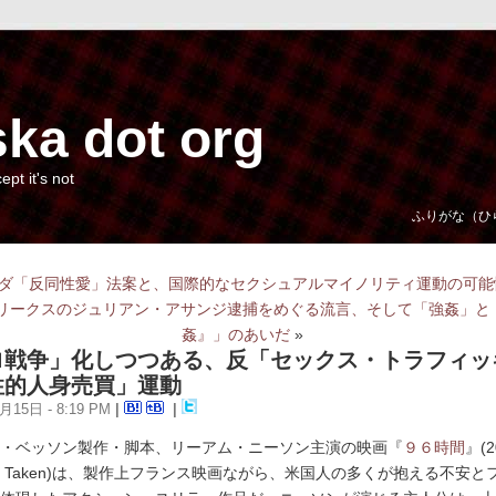
ka dot org
cept it's not
ふりがな（ひ
ダ「反同性愛」法案と、国際的なセクシュアルマイノリティ運動の可能
リークスのジュリアン・アサンジ逮捕をめぐる流言、そして「強姦」と
姦』」のあいだ
»
ロ戦争」化しつつある、反「セックス・トラフィッ
性的人身売買」運動
月15日 - 8:19 PM
|
|
・ベッソン製作・脚本、リーアム・ニーソン主演の映画『
９６時間
』(2
 Taken)は、製作上フランス映画ながら、米国人の多くが抱える不安と