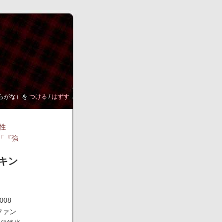
らがな）を
つける
/
はずす
性
「『強
キン
008
ファン