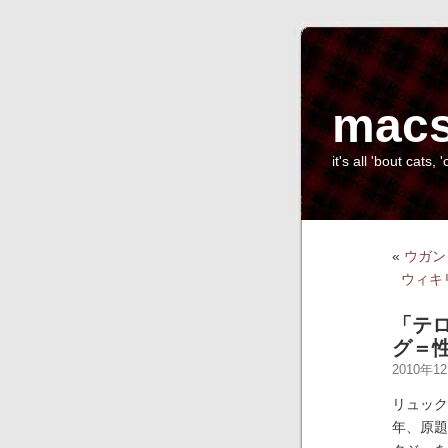
macs
it's all 'bout cats, '
«
ウガン
ウィキ
「テ
グ＝
2010年12
リュック
年、原題