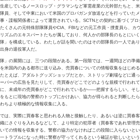
生産しているノースロップ・グラマンなど軍需産業の元幹部たちと、米
隊員、そして中東において米国のプロパガンダ放送などを行っていたメ
事・諜報関係者によって運営されている。SCTNとの契約に基づくプロ
たくさんの元特殊部隊隊員やCIA、FBIなどの元工作員・捜査員ら、カ
リズムのエキスパートたちが属しており、何人かの部隊長のもとにいく
隊」を構成している。わたしが話を聞いたのはその部隊長の一人であり
出身の退役軍人だ。
隊」の展開には、三つの段階がある。第一段階では、一週間ほどの準備
を米国内のある都市に送り込み、売買春についての情報収集をはじめる
たとえば、アダルトグッズショップだとか、ストリップ劇場などに通っ
ーパーの広告を見たりして、売買春がどこでどのような規模で行われて
に、未成年の売買春がどこで行われているか――把握するらしい。そし
をもとに現地の警察のトップにかけあい、協力が得られると判断したら
わちより積極的な情報収集に入る。
では、実際に買春客と思われる人物と接触したり、あるいは逆に買春客
織にさぐりを入れるなどして、より特定の犯罪者（買春客であれ管理売
いての情報を収集する。警察の協力がなければこの段階に入らないとい
一トラブルになった時に警察が守ってくれるという確証が欲しいという