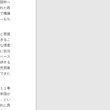
国外へ
れた政
て殲滅
―もち
と密接
きるこ
な捜査
に合法
ベース
供する
売買春
できた
１１事
米国が
」とい
れに異