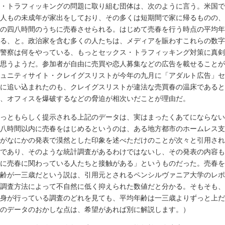
・トラフィッキングの問題に取り組む団体は、次のように言う。米国で
人もの未成年が家出をしており、その多くは短期間で家に帰るものの、
の四八時間のうちに売春させられる。はじめて売春を行う時点の平均年
る、と。政治家を含む多くの人たちは、メディアを賑わすこれらの数字
警察は何をやっている、もっとセックス・トラフィッキング対策に真剣
思うようだ。参加者が自由に売買や恋人募集などの広告を載せることが
ュニティサイト・クレイグスリストが今年の九月に「アダルト広告」セ
に追い込まれたのも、クレイグスリストが違法な売買春の温床であると
、オフィスを爆破するなどの脅迫が相次いだことが理由だ。
っともらしく提示される上記のデータは、実はまったくあてにならない
八時間以内に売春をはじめるというのは、ある地方都市のホームレス支
がなにかの発表で漠然とした印象を述べただけのことが次々と引用され
であり、そのような統計調査があるわけではないし、その発表の内容も
に売春に関わっている人たちと接触がある」というものだった。売春を
齢が一三歳だという説は、引用元とされるペンシルヴァニア大学のレポ
調査方法によって不自然に低く抑えられた数値だと分かる。そもそも、
身が行っている調査のどれを見ても、平均年齢は一三歳よりずっと上だ
のデータのおかしな点は、希望があれば別に解説します。）