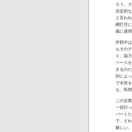
ろう。そ
決定的な
と言われ
網打尽に
織に適用
作戦中は
もそのデ
り、協力
ベースを
きるのだ
則によっ
で令状を
も、民間
この企業
一切行っ
パートた
で、どれ
難しい。