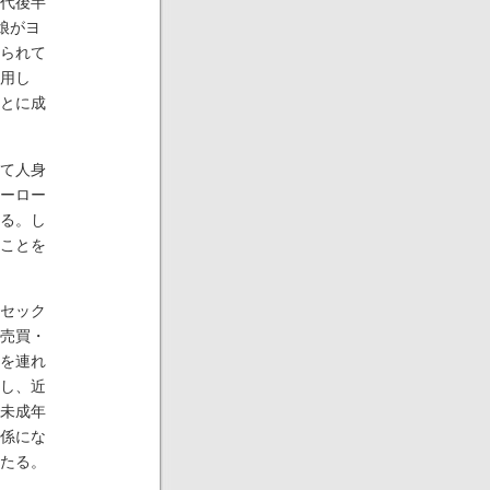
代後半
娘がヨ
られて
用し
とに成
て人身
ーロー
る。し
ことを
セック
売買・
を連れ
し、近
未成年
係にな
たる。