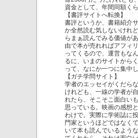
資金として、年間同額く
【書評サイトへ転換】
書評というか、書籍紹介
か全然読む気しないけれ
らまぁ読んでみる価値が
由で本が売れればアフィリ
ってくるので、運営もな
るに、いまのサイトから
って、なにか一つに集中
【ガチ学問サイト】
学者のエッセイがくだら
けれども、一線の学者が
れたら、そこそこ面白い
思っている。映画の感想
わけで。実際に学術誌に
門家というほどではなく
いて本も読んでいるよう