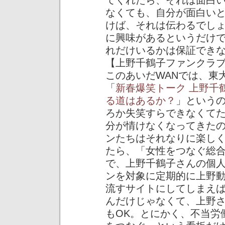
てくれたら、それは面白
なくても、自分が面白い
けば、それは伝わるでし
に興味があるというだけ
れだけいるかは保証でき
【上野千鶴子ファンクラ
このあいだWANでは、東
「
新春爆笑トーク 上野千
る道はあるか？
」という
ろか失笑すらできなくて
分が情けなくなってきた
ンたちはそれなりに楽し
たら、「女性をつなぐ総
で、上野千鶴子さんの個
ンを対象に定期的に上野
流すサイトにしてしまえ
んだけじゃなくて、上野
もOK。とにかく、不当労