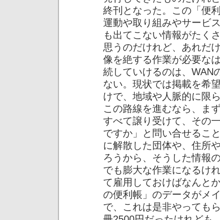
終刊となった。この「便
運動や取り組みやサービ
も出てこない情報がたく
思うのだけれど、あれだ
像を絶する作業が必要な
続していけるのは、WAN
ない。現状では掲載を希
けで、地域や人脈的に限
この路線を進むなら、ま
すべて譲り受けて、その
ですか」と問い合せるこ
に解散した団体や、住所
ろうから、そうした情報
でも膨大な作業になるけ
て雇用しておけばなんと
の便利帳」のデータがメ
で、これは是非やっても
冊2500円だったけれど