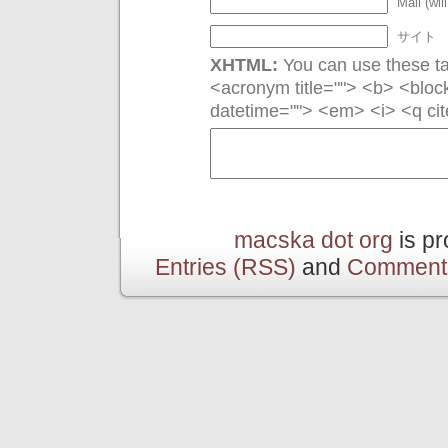
Mail (wil
サイト
XHTML:
You can use these tag
<acronym title=""> <b> <bloc
datetime=""> <em> <i> <q cit
macska dot org
is p
Entries (RSS)
and
Comment