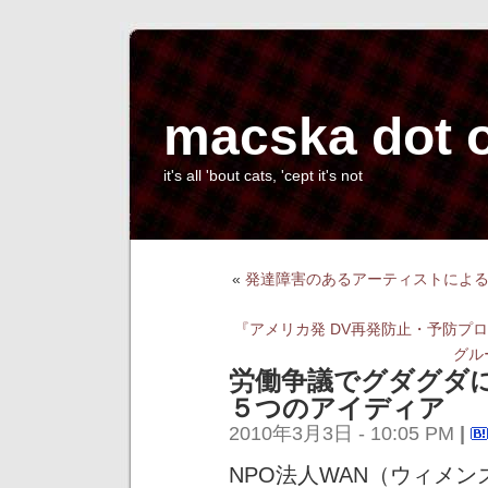
macska dot 
it's all 'bout cats, 'cept it's not
«
発達障害のあるアーティストによ
『アメリカ発 DV再発防止・予防プ
グル
労働争議でグダグダ
５つのアイディア
2010年3月3日 - 10:05 PM
|
NPO法人WAN（ウィメ