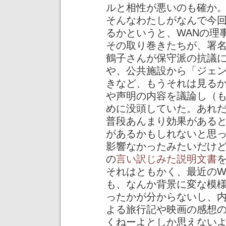
ルと相性が悪いのも確か
そんなわたしがなんで今
るかというと、WANの理
その取り巻きたちが、署
鶴子さんが保守派の抗議
や、公共施設から「ジェ
きなど、もうそれは見る
や声明の内容を議論し（
めに没頭していた。あれ
普段あんまり効果がある
があるかもしれないと思
影響なかったみたいだけ
の
言い訳じみた説明文書
それはともかく、最近のW
も、なんか背景に変な模
ったかが分からないし、
よる旅行記や映画の感想
くねーよとしか思えない