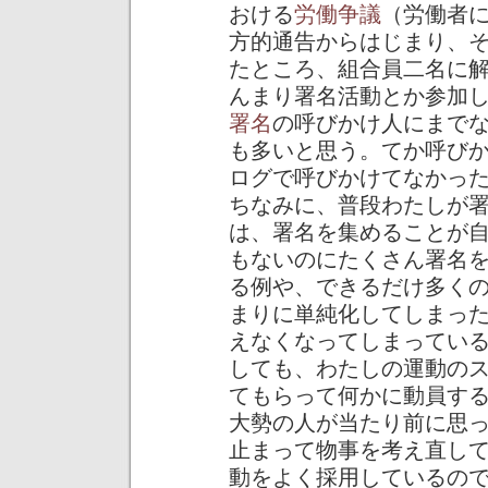
おける
労働争議
（労働者
方的通告からはじまり、
たところ、組合員二名に
んまり署名活動とか参加
署名
の呼びかけ人にまで
も多いと思う。てか呼び
ログで呼びかけてなかっ
ちなみに、普段わたしが
は、署名を集めることが
もないのにたくさん署名
る例や、できるだけ多く
まりに単純化してしまっ
えなくなってしまってい
しても、わたしの運動の
てもらって何かに動員す
大勢の人が当たり前に思
止まって物事を考え直し
動をよく採用しているの