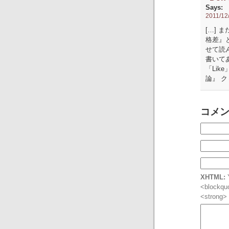
Says:
2011/12/
[…] 
格差』
せて読ん
書いてあり
「Li
論』 ク
コメ
XHTML:
Y
<blockquo
<strong>