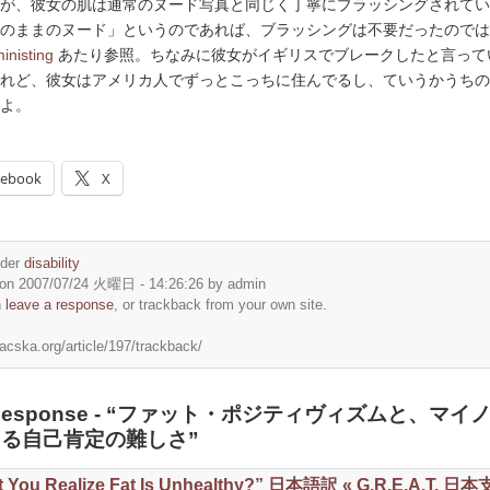
が、彼女の肌は通常のヌード写真と同じく丁寧にブラッシングされてい
のままのヌード」というのであれば、ブラッシングは不要だったのでは
inisting
あたり参照。ちなみに彼女がイギリスでブレークしたと言って
れど、彼女はアメリカ人でずっとこっちに住んでるし、ていうかうちの
よ。
cebook
X
nder
disability
on 2007/07/24 火曜日 - 14:26:26 by admin
n
leave a response
, or trackback from your own site.
macska.org/article/197/trackback/
 Response - “ファット・ポジティヴィズムと、マイ
る自己肯定の難しさ”
t You Realize Fat Is Unhealthy?” 日本語訳 « G.R.E.A.T. 日