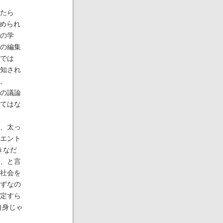
たら
認められ
の学
の編集
では
知され
。
の議論
てはな
、太っ
エント
きなだ
、と言
社会を
ずなの
定すら
自身じゃ