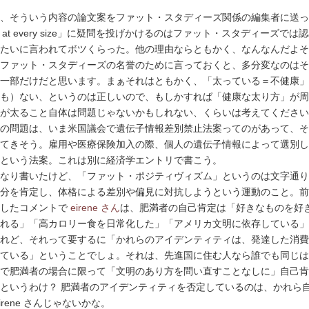
、そういう内容の論文案をファット・スタディーズ関係の編集者に送っ
ess at every size」に疑問を投げかけるのはファット・スタディーズでは
たいに言われてボツくらった。他の理由ならともかく、なんなんだよそ
ファット・スタディーズの名誉のために言っておくと、多分変なのはそ
一部だけだと思います。まぁそれはともかく、「太っている＝不健康」
も）ない、というのは正しいので、もしかすれば「健康な太り方」が周
が太ること自体は問題じゃないかもしれない、くらいは考えてください
の問題は、いま米国議会で遺伝子情報差別禁止法案ってのがあって、そ
てきそう。雇用や医療保険加入の際、個人の遺伝子情報によって選別し
という法案。これは別に経済学エントリで書こう。
なり書いたけど、「ファット・ポジティヴィズム」というのは文字通り
分を肯定し、体格による差別や偏見に対抗しようという運動のこと。前
用したコメントで
eirene さん
は、肥満者の自己肯定は「好きなものを好
れる」「高カロリー食を日常化した」「アメリカ文明に依存している」
れど、それって要するに「かれらのアイデンティティは、発達した消費
ている」ということでしょ。それは、先進国に住む人なら誰でも同じは
で肥満者の場合に限って「文明のあり方を問い直すことなしに」自己肯
というわけ？ 肥満者のアイデンティティを否定しているのは、かれら
irene さんじゃないかな。