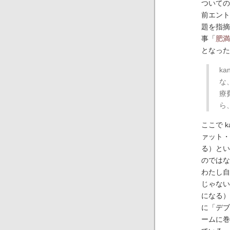
ついての
前エント
題を指摘
事「
肥満
となった 
k
な
療
ら、
ここで 
ァット・ス
る）とい
のではな
わたし自
じゃない
になる）
に「デブ
ームに巻