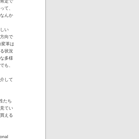
肯定で
って、
なんか
しい
方向で
の変革は
る状況
な多様
でも、
介して
性たち
見てい
買える
nal