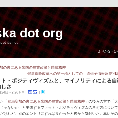
ka dot org
cept it's not
ふりがな（ひ
加の裏にある米国の農業政策と階級格差
健康保険改革への第一歩としての「遺伝子情報反差別
ット・ポジティヴィズムと、マイノリティによる自
難しさ
24日 - 2:26 PM
|
|
た「
肥満増加の裏にある米国の農業政策と階級格差
」の後ろの方で「太
じゃないか」と主張するファット・ポジティヴィズムの考え方について
だけれど、別のエントリにすれば良かったと後から気付いた。幸いその