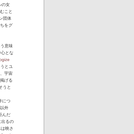
アルの女
むこと
ン団体
ちをグ
いう意味
中心とな
ogize
そうとユ
、宇宙
掲げる
そうと
た件につ
派以外
拒んだ
に出るの
体は映さ