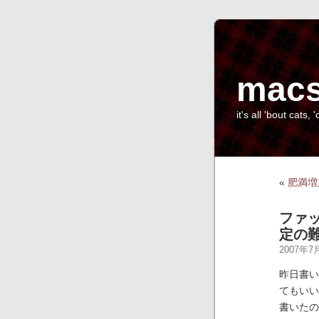
macs
it's all 'bout cats, '
«
肥満増
ファ
定の
2007年7月
昨日書い
てもいい
書いたの