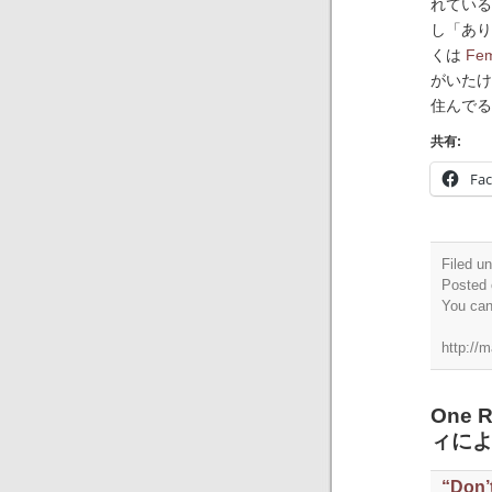
れている
し「あり
くは
Fem
がいたけ
住んでる
共有:
Fa
Filed u
Posted 
You ca
http://
One
ィによ
“Don’