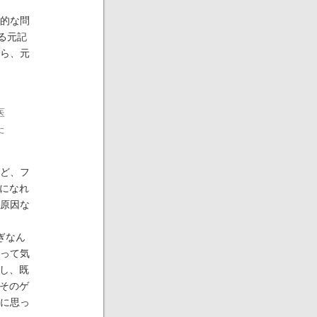
的な問
いる元記
ら、元
。
医
た
れど、フ
トになれ
原因な
ぎなん
って気
化し、既
をそのゲ
に思っ