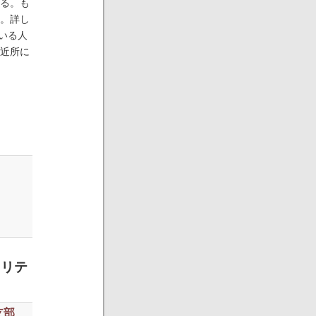
る。も
。詳し
いる人
近所に
ノリテ
本支部