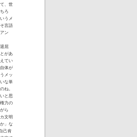
て、世
ちろ
いうメ
そ言語
アン
退屈
とがあ
えてい
自体が
うメッ
いな単
のね。
いと思
権力の
がら
カ文明
か」な
を自己肯