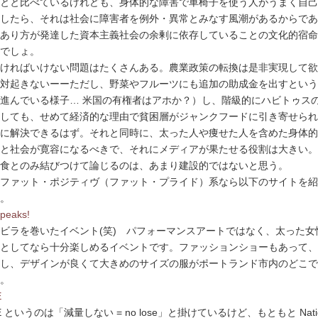
とと比べているけれども、身体的な障害で車椅子を使う人がうまく自己
したら、それは社会に障害者を例外・異常とみなす風潮があるからであ
あり方が発達した資本主義社会の余剰に依存していることの文化的宿命
でしょ。
ければいけない問題はたくさんある。農業政策の転換は是非実現して欲
対起きないーーただし、野菜やフルーツにも追加の助成金を出すという
進んでいる様子… 米国の有権者はアホか？）し、階級的にハビトゥス
しても、せめて経済的な理由で貧困層がジャンクフードに引き寄せられ
に解決できるはず。それと同時に、太った人や痩せた人を含めた身体的
と社会が寛容になるべきで、それにメディアが果たせる役割は大きい。
食とのみ結びつけて論じるのは、あまり建設的ではないと思う。
ファット・ポジティヴ（ファット・プライド）系なら以下のサイトを紹
。
Speaks!
ビラを巻いたイベント(笑) パフォーマンスアートではなく、太った女
としてなら十分楽しめるイベントです。ファッションショーもあって、
し、デザインが良くて大きめのサイズの服がポートランド市内のどこで
。
E
E というのは「減量しない = no lose」と掛けているけど、もともと Natio