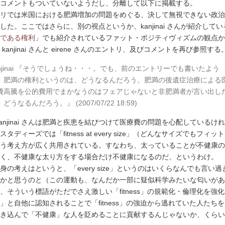
コメントもついていないようだし、分離して以下に掲載する。
リでは米国における肥満増加の問題をめぐる、決して無視できない政治
した。ここではさらに、別の視点というか、kanjinai さんが紹介して
である権利
」でも紹介されているファット・ポジティヴィズムの観点か
kanjinai さんと eirene さんのエントリ、及びコメントを再び参照する
anjinai 『そうでしょうね・・・。でも、前のエントリーでも書いたよう
、肥満の権利というのは、どうなるんだろう。肥満の後遺症治療による
費高騰を公的費用でまかなうのはフェアじゃないと非肥満者が言い出し
どうなるんだろう。』 (2007/07/22 18:59)
kanjinai さんは肥満と疾患を結びつけて医療費の問題を心配しているけ
タディーズでは「fitness at every size」（どんなサイズでもフィッ
う考え方が広く共用されている。すなわち、太っていることが不健康の
く、不健康な太り方をする場合だけ不健康になるのだ、というわけ。
身の考えはというと、「every size」というのはいくらなんでも言い過
かと思うのと（この運動も、なんだか一部に疑似科学みたいな匂いがあ
、そういう標語がただでさえ激しい「fitness」の規範化・倫理化を強
」と自他に認知されることで「fitness」の強迫から逃れていた人たち
き込んで「不健康」な人を貶めることに貢献するんじゃないか、くらい