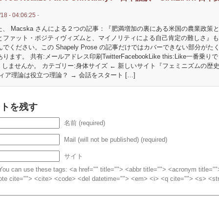
18 - 04:06:25
-
また、 Macska さんによる２つの記事：『肥満増加の裏にある米国の農業政策
とファット・ポジティヴィズムと、マイノリティによる自己肯定の難しさ』も
でください。この Shapely Prose の記事だけではカバーできない部分がた
ます。 共有:メールアドレス印刷TwitterFacebookLike this:Like一番乗りで
ke」しませんか。 カテゴリー:身体サイズ ← 新しいサイト『フェミニズムの歴
ィア理論は役立つ理論？ → 会話をスタート […]
ントを残す
名前 (required)
Mail (will not be published) (required)
サイト
ou can use these tags: <a href="" title=""> <abbr title=""> <acronym title="
te cite=""> <cite> <code> <del datetime=""> <em> <i> <q cite=""> <s> <st