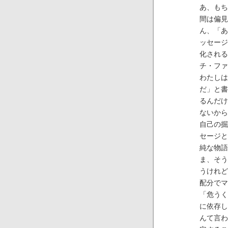
あ、もち
間は偏見
ん、「あ
ッセージ
化される
チ・ファ
わたしは
だ」と書
るんだけ
ないから
自己の掘
セージと
純な物語
ま、そう
うけれど
配分でマ
「危うく
に依存し
んて言わ