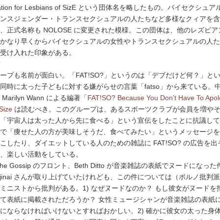
ization for Lesbians of SizE という団体名を略したもの。バイセクシュ
ンスジェンダー・トランスセクシュアルの人たちなど多様なクィアを含
、正式名称も NOLOSE に変更された模様。この団体は、他のレズビア
かなり早くからバイセクシュアルの女性やトランスセクシュアルの人た
受け入れた印象がある。
?
ープも名前が面白い。「FAT!SO?」というのは「デブだけど何？」と
同時に太った子どもに対する嫌がらせの言葉「fatso」から来ている。
Marilyn Wann による編著「
FAT!SO? Because You Don’t Have To Apol
 Size
は読むべき。このグループは、あるスポーツクラブが会員を増や
「宇宙人は太った人から先に食べる」という宣伝をしたことに抗議して
で「痩せた人の方が美味しそうだ、食べてみたい」というメッセージを
こしたり、ダイエットしている人のための雑誌に FAT!SO? の広告を出
、楽しい活動をしている。
he Gossip のフロント、Beth Ditto が音楽雑誌の表紙でヌードになっ
anjinai さんが取り上げていたけれども、この件については（ポルノ批判
ミニストから批判がある。1) なぜヌードなのか？ もし彼女がヌードを
て表紙に掲載されただろうか？ 女性ミュージシャンが音楽雑誌の表紙
にならなければいけないとすればおかしい。2) 確かに彼女の太った身