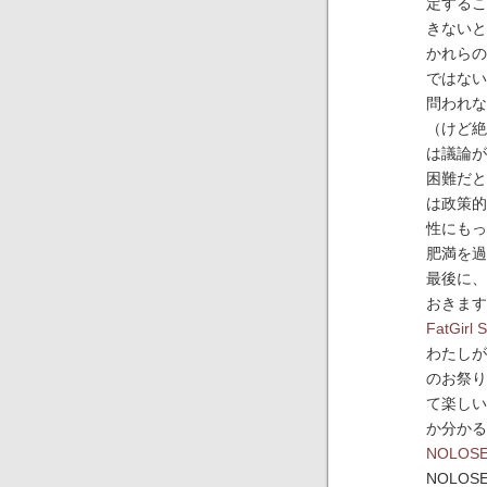
定するこ
きないと
かれらの
ではない
問われな
（けど絶
は議論が
困難だと
は政策的
性にもっ
肥満を過
最後に、
おきます
FatGirl 
わたしが
のお祭り
て楽しい
か分かる
NOLOS
NOLOS