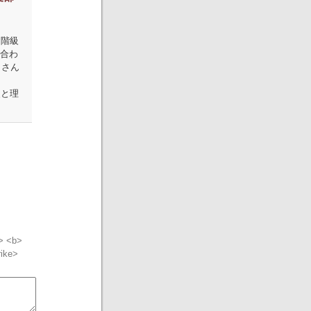
と階級
合わ
くさん
史と理
"> <b>
rike>