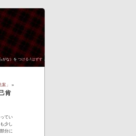
らがな）を
つける
/
はずす
法案」
»
己肯
ってい
も少し
部分に