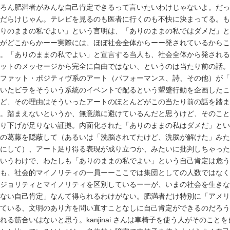
ろん肥満者がみんな自己肯定できるって言いたいわけじゃないよ。だっ
だらけじゃん。テレビを見るのも医者に行くのも不快に決まってる。も
りのままの私でよい」という言明は、「ありのままの私ではダメだ」と
がどこからかーー実際には、ほぼ社会全体からーー発されているからこ
。「ありのままの私でよい」と宣言する当人も、社会全体から発される
ットのメッセージから完全に自由ではない、というのは当たり前の話。
ファット・ポジティヴ系のアート（パフォーマンス、詩、その他）が「
いたビラをそういう系統のイベントで配るという顰蹙行動を企画したこ
ど、その理由はそういったアートのほとんどがこの当たり前の話を踏ま
。踏まえないというか、無意識に避けているんだと思うけど、そのこと
り下げが足りない証拠。内面化された「ありのままの私はダメだ」とい
の葛藤を隠蔽して（あるいは「洗脳されてたけど、洗脳が解けた」みた
にして）、アート足り得る表現が成り立つか、みたいに批判しちゃった
いうわけで、わたしも「ありのままの私でよい」という自己肯定は危う
も、社会的マイノリティの一員ーーここでは集団としての人数ではなく
ジョリティとマイノリティを区別しているーーが、いまの社会を生きな
ない自己肯定」なんて得られるわけがない。肥満者だけ特別に「アメリ
ている、文明のあり方を問い直すことなしに自己肯定ができるのだろう
れる筋合いはないと思う。kanjinai さんは車椅子を使う人がそのこと