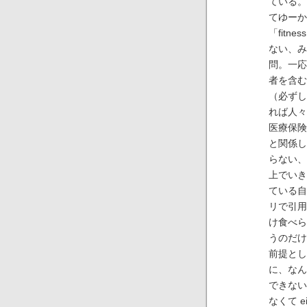
ている。
てゆーか
「fitn
ない、み
問。一応
者を含む
（必ずし
れば人々
医療保険
と関係し
らない、
上でいき
ている自
リで引
け食べら
うのだけ
前提とし
に、なん
できない
なくて e