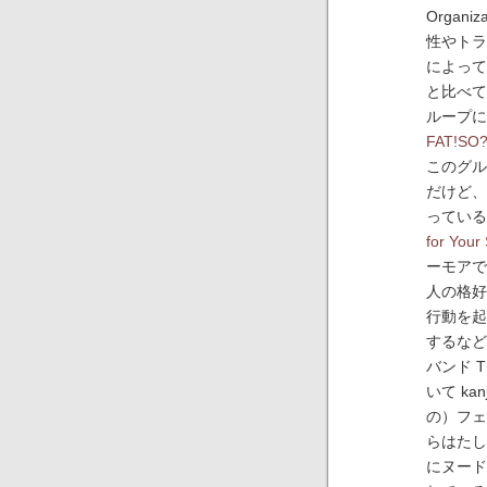
Organ
性やトラ
によって
と比べて
ループに
FAT!SO
このグル
だけど、
っている 
for Your
ーモアで
人の格好
行動を起
するなど
バンド T
いて k
の）フェ
らはたし
にヌード