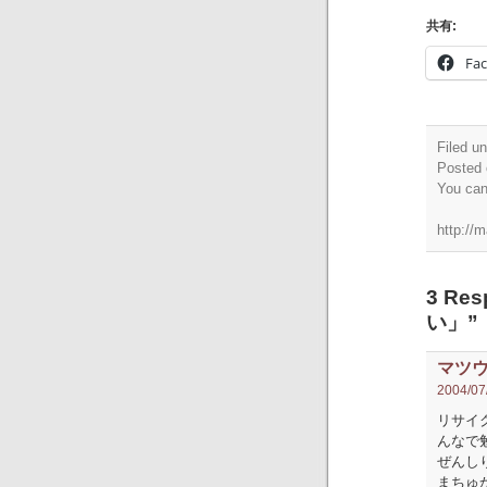
共有:
Fa
Filed u
Posted 
You ca
http://m
3 R
い」”
マツ
2004/07/
リサイ
んなで
ぜんし
まちゅ