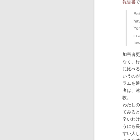
報告書
で
Bat
hav
Yor
in 
tow
加害者更
なく、行
に比べる
いうのが
ラムを通
者は、逮
験。
わたしの
てみると
辛いわけ
うにも長
すい人し