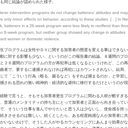
も同じ結論が認められた様子。
terer intervention programs do not change batterers’ attitudes and may
e only minor effects on behavior, according to these studies. […] In N
k, batterers in a 26-week program were less likely to reoffend than tho
an 8-week program, but neither group showed any change in attitudes
ard women or domestic violence.
生プログラムは女性やＤＶに関する加害者の態度を変える事はできない
動に対する影響も少ない、というのがこの報告書の結論。８週間のプロ
と２６週間のプログラムの方が再犯率は低くなるというけれど、この再
曲者で、要するに逮捕されなければ再犯にはカウントされない。結局、
じて「こういう行為（殴る、蹴るなど）をすれば捕まるのか」と学習し
捕される恐れの無い精神的・経済的な虐待に移行するだけというのが現
経験で言うと、そもそも加害者更生プログラムに関わる人材が酷すぎる
、普通のメンタリティの持ち主にとって加害者と正面から向き合ってい
で、そういう仕事を進んでやりたいと思う人は少ないし、使命感を持っ
続きさせるのは難しい。続くとしたら、ある程度鈍感な人か加害者に共
かいないわけで、そうした人がやるカウンセリングにあんまり効果がな