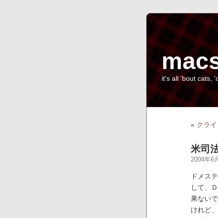
macs
it's all 'bout cats, '
«
クライ
米司
2004年6月
ドメステ
して、Ｄ
果ないで
けれど、