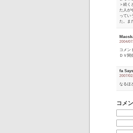
＞続く
た人が
ってい
た。ま
Macsk
2004/07/
コメン
ＤＶ関
fa
Says
2007/02/
なるほ
コメ