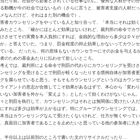
当たり前。社会から必要とされている仕事なのに、優秀な人材がその分
る動機が今の社会ではないもの（さらに言うと、被害者支援の人材だっ
メなんだけど、それはまた別の機会で）。
害者カウンセリングをやっている人と知り合って、「本当にそれは効く
みたところ、「確かにほとんど効果はないけれど、裁判所の命令でカウ
けさせてその実費を本人負担にすれば、金銭的な理由から多少はＤＶが
か」と答えていた。つまり、罰金程度の抑止効果しかないってカウンセ
ている。 だったら、何の意味もないカウンセラーにそのお金を与える
者のための基金あたりに払わせて欲しいところ。
考えでは、裁判所による命令で刑罰の代わりにカウンセリングを受けさ
ンセリングを受けることで刑罰が軽くなったりする慣例自体が加害者更
グを腐らせていると思う。そもそもカウンセリングというのはカウンセ
ライアントの意志が合致してこそ効果があるはずで、本心から「変わり
いない加害者を外から「変えよう」としたって効くわけがないじゃん。
々と刑罰を執行して、カウンセリングはそれとは無関係に受けたい人だ
にすれば多少は効率が上がるはず。特にグループカウンセリングでは、
本当はカウンセリングなんて受けたくないけれど、仕方が無くやってい
、真面目に加害者であることを止めたいと思っている他の参加者に大き
、半分以上は以前別のところで書いた文のリサイクルだったり…