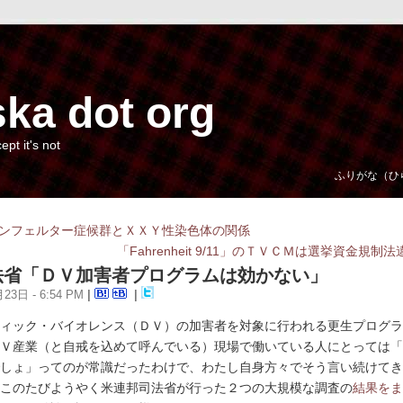
ka dot org
cept it's not
ふりがな（ひ
ンフェルター症候群とＸＸＹ性染色体の関係
「Fahrenheit 9/11」のＴＶＣＭは選挙資金規制
法省「ＤＶ加害者プログラムは効かない」
23日 - 6:54 PM
|
|
ィック・バイオレンス（ＤＶ）の加害者を対象に行われる更生プログラ
Ｖ産業（と自戒を込めて呼んでいる）現場で働いている人にとっては「
しょ」ってのが常識だったわけで、わたし自身方々でそう言い続けてき
このたびようやく米連邦司法省が行った２つの大規模な調査の
結果をま