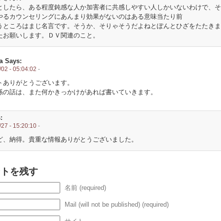
としたら、ある程度鈍感な人か加害者に共感しやすい人しかいないわけで、そ
やるカウンセリングにあんまり効果がないのはある意味当たり前
うところはまじ名言です。そうか、そりゃそうだよねとぽんとひざをたたきま
たお願いします。ＤＶ関連のこと。
a
Says:
02 - 05:04:02
-
トありがとうございます。
係の話は、また何かきっかけがあれば書いていきます。
:
27 - 15:20:10
-
ど、納得。貴重な情報ありがとうございました。
ントを残す
名前 (required)
Mail (will not be published) (required)