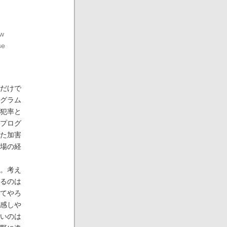
ew
se
だけで
グラム
犯率と
プログ
た加害
場の経
。考え
るのは
てやろ
感しや
いのは