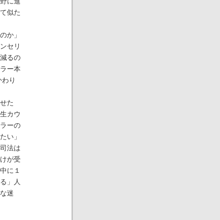
野に進
て似た
のか」
ンセリ
減るの
ラー本
かわり
せた
生カウ
ラーの
たい」
司法は
けが受
中に１
る」人
な迷