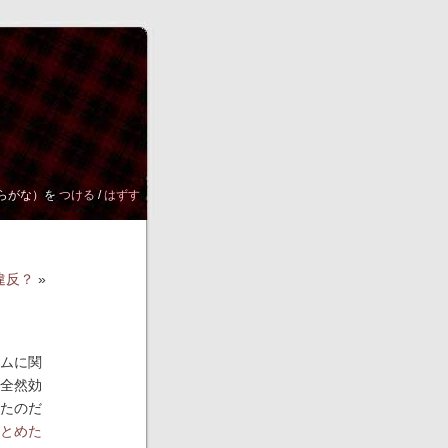
らがな）を
つける
/
はずす
法違反？
»
ムに関
全然効
たのだ
とめた