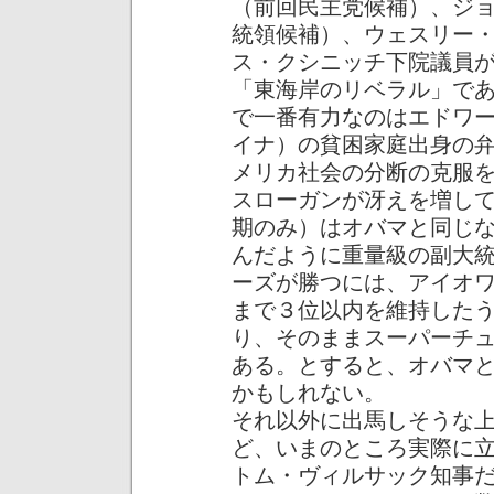
（前回民主党候補）、ジ
統領候補）、ウェスリー・
ス・クシニッチ下院議員
「東海岸のリベラル」で
で一番有力なのはエドワ
イナ）の貧困家庭出身の
メリカ社会の分断の克服
スローガンが冴えを増し
期のみ）はオバマと同じ
んだように重量級の副大
ーズが勝つには、アイオ
まで３位以内を維持した
り、そのままスーパーチ
ある。とすると、オバマ
かもしれない。
それ以外に出馬しそうな
ど、いまのところ実際に
トム・ヴィルサック知事