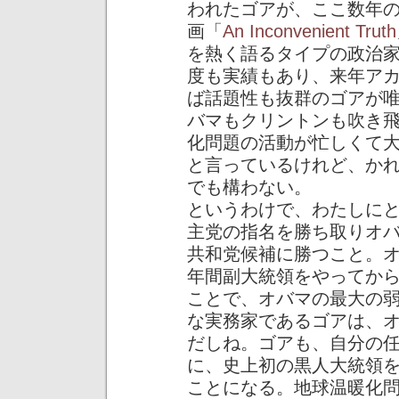
われたゴアが、ここ数年
画「
An Inconvenient Truth
を熱く語るタイプの政治
度も実績もあり、来年ア
ば話題性も抜群のゴアが
バマもクリントンも吹き
化問題の活動が忙しくて
と言っているけれど、か
でも構わない。
というわけで、わたしに
主党の指名を勝ち取りオ
共和党候補に勝つこと。
年間副大統領をやってか
ことで、オバマの最大の
な実務家であるゴアは、
だしね。ゴアも、自分の
に、史上初の黒人大統領
ことになる。地球温暖化