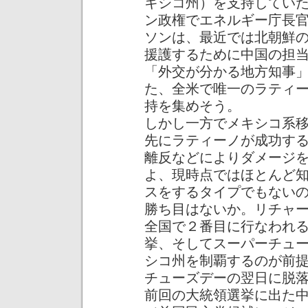
キシコ州）を支持してい
ン政権でエネルギー庁長
ソンは、最近では北朝鮮
援護するために中国の担
「外交が分かる地方知事
た、全米で唯一のラティ
持を集めそう。
しかし一方でメキシコ系
先にラティーノが成功す
離反などによりダメージ
よ、現時点ではほとんど
スをするタイプでもない
勝ち目はないか。リチャ
全国で２番目に行なわれ
挙、そしてスーパーチュ
シコ州を制覇するのが前
チューズデーの翌日に脱
前回の大統領選挙に出た