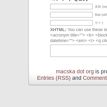
名前 (req
Mail (wil
サイト
XHTML:
You can use these tag
<acronym title=""> <b> <bloc
datetime=""> <em> <i> <q cit
macska dot org
is p
Entries (RSS)
and
Comment