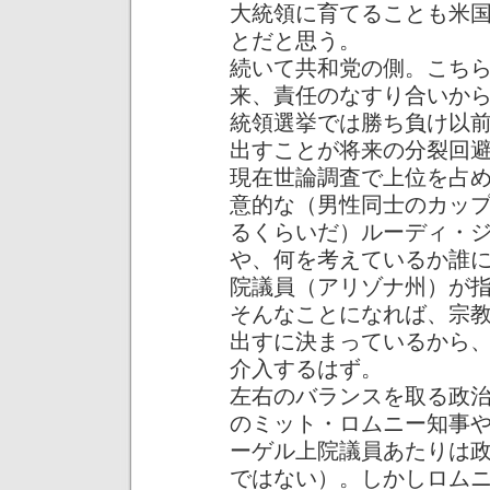
大統領に育てることも米
とだと思う。
続いて共和党の側。こち
来、責任のなすり合いか
統領選挙では勝ち負け以
出すことが将来の分裂回
現在世論調査で上位を占
意的な（男性同士のカッ
るくらいだ）ルーディ・
や、何を考えているか誰
院議員（アリゾナ州）が
そんなことになれば、宗
出すに決まっているから
介入するはず。
左右のバランスを取る政
のミット・ロムニー知事
ーゲル上院議員あたりは
ではない）。しかしロム