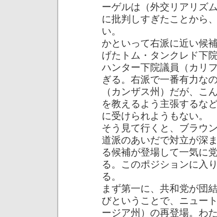
ーゲルは（外交リアリズ
に批判しすぎたことから
い。
かといって右派に近い候
げたトム・タンクレド下
ハンター下院議員（カリ
ぎる。右派で一番有力な
（カンザス州）だが、こ
を教えるよう主張するな
に受けられようもない。
そう見て行くと、ブラウ
道派のあいだで対立が深
る候補が登場して一気に
る。このポジションに入
る。
まず第一に、共和党が団
びということで、ニュー
ージア州）の再登場。わ