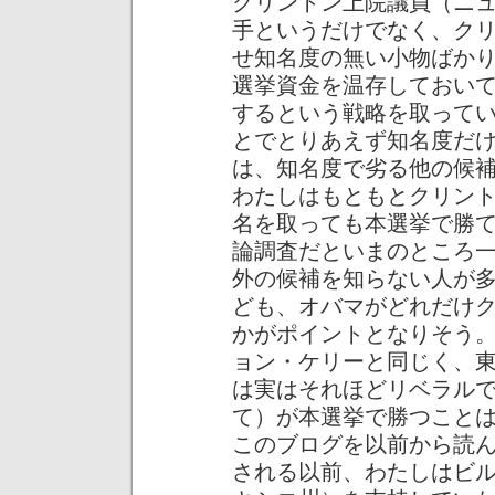
クリントン上院議員（ニ
手というだけでなく、ク
せ知名度の無い小物ばか
選挙資金を温存しておい
するという戦略を取って
とでとりあえず知名度だ
は、知名度で劣る他の候
わたしはもともとクリン
名を取っても本選挙で勝
論調査だといまのところ
外の候補を知らない人が
ども、オバマがどれだけ
かがポイントとなりそう
ョン・ケリーと同じく、
は実はそれほどリベラル
て）が本選挙で勝つこと
このブログを以前から読
される以前、わたしはビ