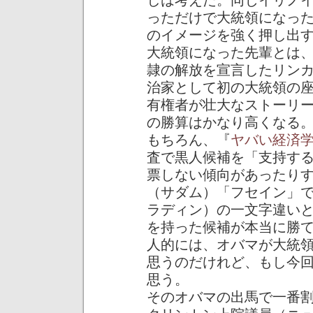
しは考えた。同じイリノ
っただけで大統領になっ
のイメージを強く押し出
大統領になった先輩とは
隷の解放を宣言したリン
治家として初の大統領の
有権者が壮大なストーリ
の勝算はかなり高くなる
もちろん、『
ヤバい経済
査で黒人候補を「支持す
票しない傾向があったり
（サダム）「フセイン」
ラディン）の一文字違い
を持った候補が本当に勝
人的には、オバマが大統
思うのだけれど、もし今
思う。
そのオバマの出馬で一番