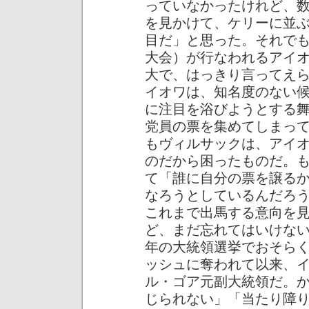
っていなかったけれど、
を見かけて、ケリーに並
目だ」と思った。それで
大会）が行なわれるアイ
大で、はっきり言ってえ
イオワは、知名度のない
に注目を浴びようとする
党員の票を集めてしまっ
もヴィルサックは、アイ
のだから困ったものだ。
て「誰に自分の票を譲る
なろうとしているんだろ
これまで出馬する意向を
ど、まだ忘れてはいけな
年の大統領選挙でおそら
ッシュに奪われて以来、
ル・ゴア元副大統領だ。
じられない」「当たり障