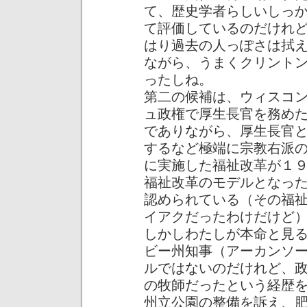
て、歴史学者らしいしっ
て評価しているのだけれ
はり過去の人っぽさは拭
ながら、うまくクリント
ったしね。
第二の候補は、ウィスコ
ュ政権で厚生長官を務め
でありながら、厚生長官
するなど極端に宗教右派
に実施した福祉改革が１
福祉改革のモデルとなっ
認められている（その福
イアクだったわけだけど
しかしわたしが本命と見
ビー州知事（アーカンソ
ルではないのだけれど、
の牧師だったという経歴
州立公園の整備を訴え、