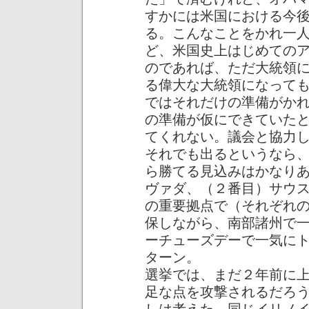
すかには米国における今
る。こんなことをかれ一
ど、米国史上はじめての
のであれば、ただ大統領
る偉大な大統領になって
ではそれだけの準備がか
の準備が仮にできていた
てくれない。議会と協力
それでも出るというなら
ら勝てる見込みはかなり
ヴァダ、（２番目）サウ
の重要拠点で（それぞれ
保しながら、南部諸州で
ーチューズデーで一気に
ターン。
選挙では、まだ２年前に
足な点を攻撃されるだろ