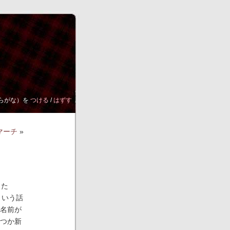
らがな）を
つける
/
はずす
マーチ
»
った
という話
名前が
つか新