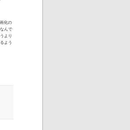
映画化の
なんで
うより
るよう