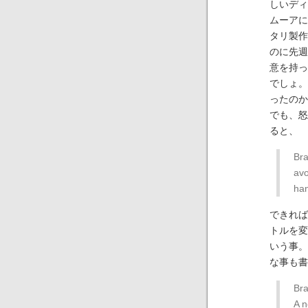
しいディ
ムーアに
タリ製作
のに先週
意を持っ
でしょ。
ったのか
でも、怒
ると、
Bra
avo
han
できれば
トルを変
いう事。
な事も書
Bra
A n