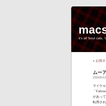
macs
it's all 'bout cats, '
«
お国ネ
ムーア
2004年6月
マイケル
「Fah
があって
転用され