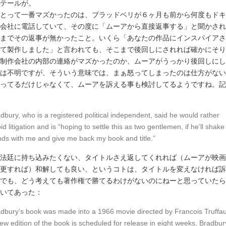
テールが。
とって一番マズかったのは、ブラッドベリが６ヶ月も前から何度もドキ
会社に電話していて、その度に「ムーアから直接返事する」と聞かされ
までその返事が無かったこと。いくら「あなたの作品にインスパイアさ
て製作しました」と言われても、そこまで後回しにされれば確かにそり
制作会社の内部の連絡がマズかったのか、ムーアがうっかり後回しにし
は不明ですが、そういう意味では、まぁ怒ってしまったのは仕方がない
ってるだけじゃなくて、ムーアを訴える事も検討してるようですね。記
dbury, who is a registered political independent, said he would rather
id litigation and is “hoping to settle this as two gentlemen, if he’ll shake
ds with me and give me back my book and title.”
法廷に持ち込みたくない、タイトルさえ返してくれれば（ムーアが映画
更すれば）和解しても良い、というコトは、タイトルを変えなければ訴
でも、どう考えても著作権で勝てるわけがないのにねーと思っていたら
いてあった：
dbury’s book was made into a 1966 movie directed by Francois Truffau
ew edition of the book is scheduled for release in eight weeks, Bradbur