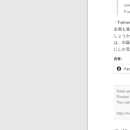
sai
Fra
「Fah
企画も進
しょうか
は、出版
にしか見
共有:
Fa
Filed u
Posted 
You ca
http://m