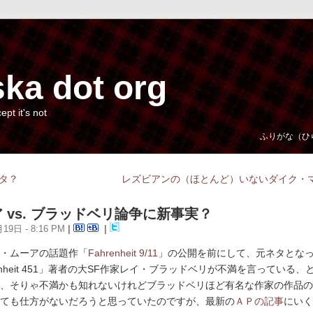
ka dot org
cept it's not
ふりがな（ひ
タ？
レズビアンの（ほとんど）いないダイク・
 vs. ブラッドベリ論争に新事実？
19日 - 8:16 PM
|
|
・ムーアの話題作「
Fahrenheit 9/11
」の公開を前にして、元ネタとな
renheit 451」著者の大SF作家レイ・ブラッドベリが不満を言っている、
、そりゃ不満かも知れないけれどブラッドベリほど有名な作家の作品の
ても仕方がないだろうと思っていたのですが、最新の
ＡＰの記事
にいく