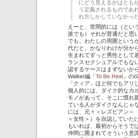
にどう見えるかはとも
う定義されるものであ
れ方しかしていなかっ
えーと、世間的には（とい
派でも）それが普通だと思
でも、わたしの周囲という
代だと、かなりわけが分か
生まれてずっと男性として
ランスセクシュアルでもな
認するケースはまずないから（
Walker編「
To Be Real
」のGr
「クィア」ほど何でもアリ
個人的には、ダイク的なカ
モノがあって、そこに慣れ
ている人がダイクなんじゃ
には、元々＜レズビアン＞
＜女性＞）を自認していた
もいれば、最初からそうで
仲間に囲まれてそういう意