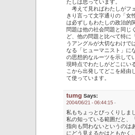
たしは思っています。
考えて見ればわたしがフェ
きり言って文字通りの「女
は必ずしもわたしの政治的
問題は他の社会問題と同じ
ど、他の問題と比べて特に
うアングルが大切なわけで
なる「ヒューマニスト」に
の思想的なルーツを示して
現時点でわたしがどこにい
こから出発してどこを経由
て使っています。
tumg
Says:
2004/06/21 - 06:44:15
-
私もちょっとびっくりしま
私の知っている範囲だと、
指向も問わないというのは
にどう見えるかはともかく