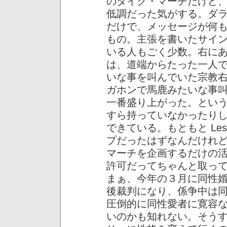
のダイク・マーチだけど
低調だった気がする。ダ
だけで、メッセージが何
もの。主張を書いたサイ
いる人もごく少数。右に
は、道端からたった一人
いな事を叫んでいた宗教
ガホンで馬鹿みたいな事
一番盛り上がった。とい
すら持っていなかったり
できている。もともと Lesbi
プだったはずなんだけれ
マーチを企画するだけの
許可だってちゃんと取っ
まぁ、今年の３月に同性
後裁判になり、係争中は
圧倒的に同性愛者に寛容
いのかも知れない。そう