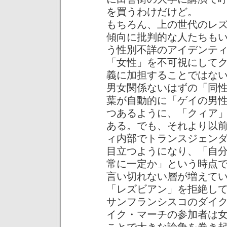
を買うわけだけど。
もちろん、上の世代のレ
傾向に批判的な人たちも
う性別不詳のアイデンテ
「女性」を不可視にして
義に加担することではな
男女関係ないはずの「同
葉が自動的に「ゲイの男
つあるように、「クィア
ある。でも、それより以
ィ内部でトランスジェン
目立つようになり、「自
常に一定か」という時点
言い切れない層が増えて
「レズビアン」を拒絶し
サンフランシスコのダイ
イク・マーチの参加者は