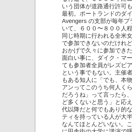
いう団体が道路通行許可
最初。ポートランドのダイク
Avengers の支部が
いて、６００〜８００人
同じ時期に行われる全米
で参加できないのだけれ
おかげで久々に参加でき
面白い事に、ダイク・マ
ても参加者全員がレズビ
という事でもない。主催
もある知人に「でも、本
アンってこのうち何人く
だろうね」って言ったら
ど多くないと思う」と応
代以降だと何でもあり的
ティを持っている人が大
なんてほとんどいない。
に田舎街の大学に講演で