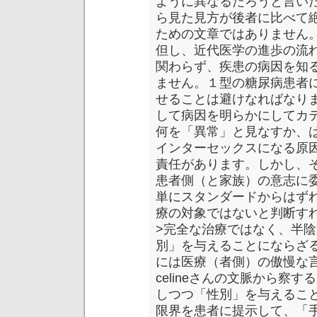
ように異なるだろうと言い
ら見た見方が後者に比べて
ための文章ではありません
但し、近代医学の進歩の流
関わらず、疾患の病因を知
ません。１型の糖尿病患者
せることは避けなればなり
して病因を明らかにしてカ
何を「異常」と見なすか、
インターセックスになる原
責任があります。しかし、
患者側（と家族）の意志に
単にスタンダードからはずれ
療の対象ではないと判断す
>完全な治療ではなく、半
別」を与えることにならざ
には医療（者側）の傲慢な
celineさんの文脈から察
しつつ「性別」を与えるこ
限界を患者に提示して、「