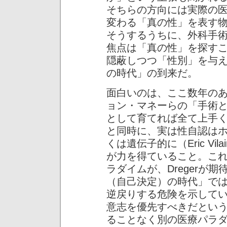
そちらの方向には実際の
変わる「真の性」を表す
そうするうちに、外科手
焦点は「真の性」を探す
隠蔽しつつ「性別」を与
の時代」の到来だ。
面白いのは、ここ数年の
ョン・マネーらの「手術
として育てれば全て上手
と同時に、実は性自認はホルモン
くは遺伝子的に（Eric V
が力を得ていること。こ
ラダイムが、Dregerが
（自己決定）の時代」で
逆戻りする危険を示して
意志を優先すべきだとい
ることなく別の医療パラ