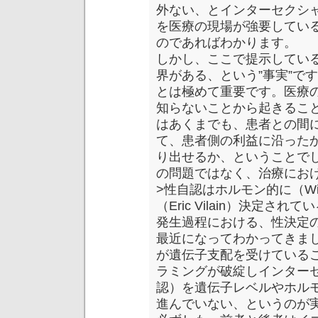
外ない、とインターセクシ
を医療の現場が強要してい
のであればわかります。
しかし、ここで提示してい
界がある、という”事実”で
とは極めて重要です。医療
知らないことから起きるこ
はあくまでも、患者との間
て、患者側の利益に沿った
り出せるか、ということで
の問題ではなく、治療にお
>性自認はホルモン的に（Will
（Eric Vilain）決定
発生過程における、性決定
最近になってわかってきま
が遺伝子支配を受けている
ラミングが破綻しインター
認）を遺伝子レベルやホル
進んでいない、というのが