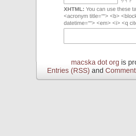
サイト
XHTML:
You can use these tag
<acronym title=""> <b> <bloc
datetime=""> <em> <i> <q cit
macska dot org
is p
Entries (RSS)
and
Comment