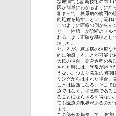
糖尿病でも診断技術の向上
因が簡単にわかるようにな
相まって、糖尿病の病因の
的処置を施す、という流れ
このように医療の側からイ
と、「性腺」が診断のメル
わる、より正確な基準とし
場した。
ところが、糖尿病の治療な
的に治療することが可能で
大抵の場合、発育過程の後
された時には、異常が起き
えない。つまり発生の初期
ミングからはずれた場合、発
ことは困難になる。そこで
療ではなく、半陰陽である
ることにならざるを得ない
ても医療の限界があるのがイ
ょう。
この部分を無視して、医療