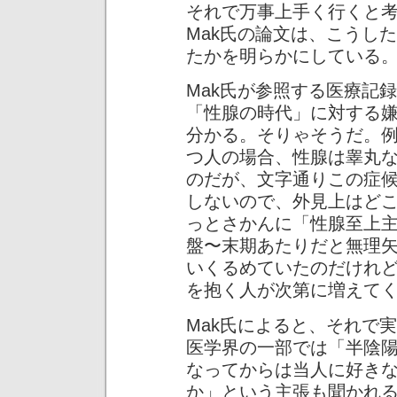
それで万事上手く行くと
Mak氏の論文は、こうし
たかを明らかにしている
Mak氏が参照する医療記
「性腺の時代」に対する
分かる。そりゃそうだ。
つ人の場合、性腺は睾丸
のだが、文字通りこの症
しないので、外見上はど
っとさかんに「性腺至上
盤〜末期あたりだと無理
いくるめていたのだけれ
を抱く人が次第に増えて
Mak氏によると、それで
医学界の一部では「半陰
なってからは当人に好き
か」という主張も聞かれ