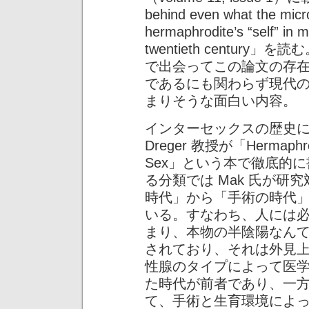
behind even what the micr
hermaphrodite’s “self” in m
twentieth centur
で出会ってこの論文の存
であるにも関わらず現代
まりそうな面白い内容。
インターセックスの歴史につ
Dreger 教授が「Hermaphrodit
Sex」という本で徹底的
る分類では Mak 氏が
時代」から「手術の時代
いる。すなわち、人には
まり、本物の半陰陽なん
されており、それは外見
性腺のタイプによって医
た時代が前者であり、一
て、手術と生育環境によ