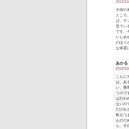
2010/10/
今回の
ところ
ば、チ
見てい
です。
いじめ
のほう
な体質
あかる
2010/10/
こんに
は、あ
い、携
うので
は行わ
ないの
だけれ
私もつ
んのだ
ら、今