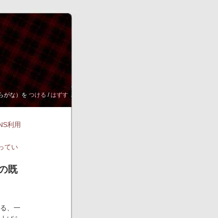
らがな）を
つける
/
はずす
NS利用
ってい
の既
る、一