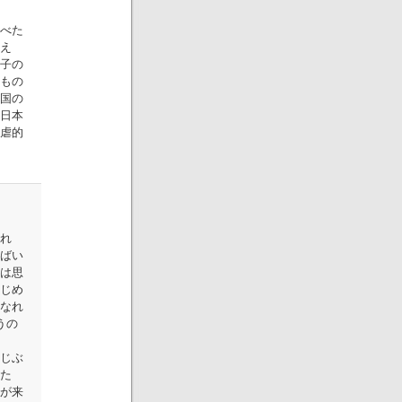
べた
え
子の
もの
国の
日本
虐的
れ
ばい
は思
じめ
なれ
うの
じぶ
た
が来