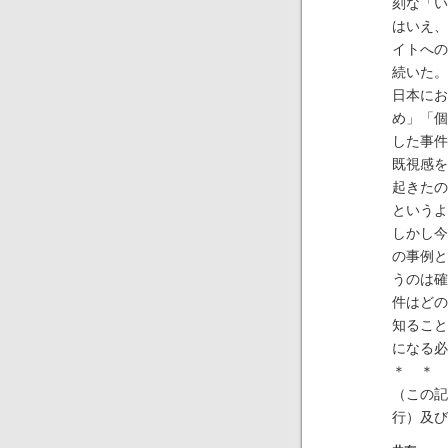
刻な「い
はいえ、
イトへの
続いた。
日本にお
め」「個
した事件
既視感を
起きたの
というよ
しかし今
の事例と
うのは確
件はどの
知ること
になる必
＊ ＊ 
（この
行）及び