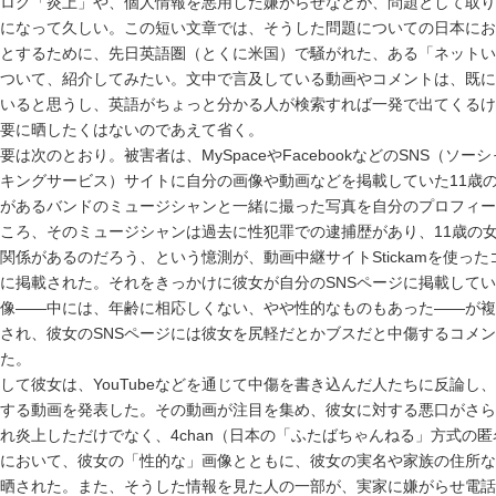
ログ「炎上」や、個人情報を悪用した嫌がらせなどが、問題として取り
になって久しい。この短い文章では、そうした問題についての日本にお
とするために、先日英語圏（とくに米国）で騒がれた、ある「ネットい
ついて、紹介してみたい。文中で言及している動画やコメントは、既に
いると思うし、英語がちょっと分かる人が検索すれば一発で出てくるけ
要に晒したくはないのであえて省く。
要は次のとおり。被害者は、MySpaceやFacebookなどのSNS（ソー
キングサービス）サイトに自分の画像や動画などを掲載していた11歳
があるバンドのミュージシャンと一緒に撮った写真を自分のプロフィー
ころ、そのミュージシャンは過去に性犯罪での逮捕歴があり、11歳の
関係があるのだろう、という憶測が、動画中継サイトStickamを使った
に掲載された。それをきっかけに彼女が自分のSNSページに掲載して
像——中には、年齢に相応しくない、やや性的なものもあった——が複
され、彼女のSNSページには彼女を尻軽だとかブスだと中傷するコメ
た。
して彼女は、YouTubeなどを通じて中傷を書き込んだ人たちに反論し
する動画を発表した。その動画が注目を集め、彼女に対する悪口がさら
れ炎上しただけでなく、4chan（日本の「ふたばちゃんねる」方式の匿
において、彼女の「性的な」画像とともに、彼女の実名や家族の住所な
晒された。また、そうした情報を見た人の一部が、実家に嫌がらせ電話