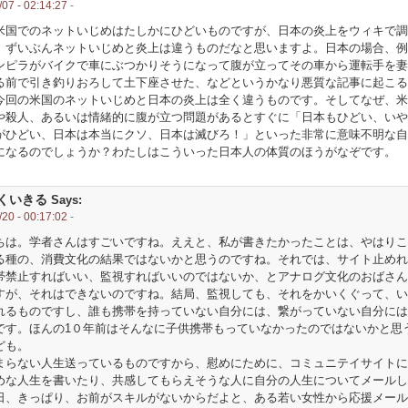
07 - 02:14:27
-
米国でのネットいじめはたしかにひどいものですが、日本の炎上をウィキで調
、ずいぶんネットいじめと炎上は違うものだなと思いますよ。日本の場合、例
ンピラがバイクで車にぶつかりそうになって腹が立ってその車から運転手を妻
る前で引き釣りおろして土下座させた、などというかなり悪質な記事に起こる
今回の米国のネットいじめと日本の炎上は全く違うものです。そしてなぜ、米
や殺人、あるいは情緒的に腹が立つ問題があるとすぐに「日本もひどい、いや
がひどい、日本は本当にクソ、日本は滅びろ！」といった非常に意味不明な自
になるのでしょうか？わたしはこういった日本人の体質のほうがなぞです。
くいきる
Says:
20 - 00:17:02
-
ちは。学者さんはすごいですね。ええと、私が書きたかったことは、やはりこ
る種の、消費文化の結果ではないかと思うのですね。それでは、サイト止めれ
帯禁止すればいい、監視すればいいのではないか、とアナログ文化のおばさん
すが、それはできないのですね。結局、監視しても、それをかいくぐって、い
れるものですし、誰も携帯を持っていない自分には、繋がっていない自分には
です。ほんの1０年前はそんなに子供携帯もっていなかったのではないかと思
ども。
まらない人生送っているものですから、慰めにために、コミュニテイサイトに
めな人生を書いたり、共感してもらえそうな人に自分の人生についてメールし
日、きっぱり、お前がスキルがないからだよと、ある若い女性から応援メール