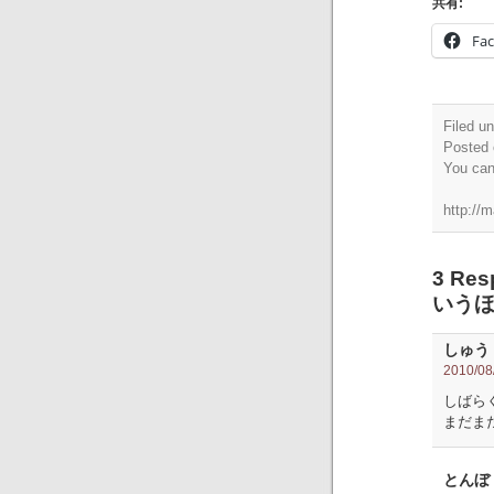
共有:
Fa
Filed u
Posted 
You ca
http://
3 R
いうほ
しゅう
2010/08/
しばら
まだま
とんぼ