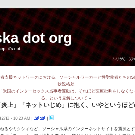
ka dot org
cept it's not
ふりがな（ひ
者支援ネットワークにおける、ソーシャルワーカーと性労働者たちのS
状況格差
「米国のインターセックス当事者運動は、それほど医療批判をしなくな
る」という見解について
»
「炎上」「ネットいじめ」に抱く、いやというほど
27日 - 10:23 AM
|
|
ねるやミクシィなど、ソーシャル系のインターネットサイトを震源とす