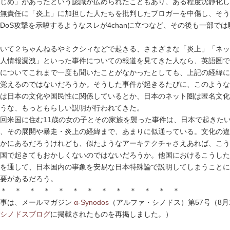
じめ」があったという認識が広められたこともあり、ある程度沈静化し
無責任に「炎上」に加担した人たちを批判したブロガーを中傷し、そう
DoS攻撃を示唆するようなスレが4chanに立つなど、その後も一部では
いて２ちゃんねるやミクシィなどで起きる、さまざまな「炎上」「ネッ
人情報漏洩」といった事件についての報道を見てきた人なら、英語圏で
についてこれまで一度も聞いたことがなかったとしても、上記の経緯に
覚えるのではないだろうか。そうした事件が起きるたびに、このような
は日本の文化や国民性に関係しているとか、日本のネット圏は匿名文化
うな、もっともらしい説明が行われてきた。
回米国に住む11歳の女の子とその家族を襲った事件は、日本で起きた
、その展開や暴走・炎上の経緯まで、あまりに似通っている。文化の違
かにあるだろうけれども、似たようなアーキテクチャさえあれば、こう
国で起きてもおかしくないのではないだろうか。他国におけるこうした
を通して、日本国内の事象を安易な日本特殊論で説明してしまうことに
要があるだろう。
＊ ＊ ＊ ＊ ＊ ＊ ＊ ＊ ＊ ＊ ＊ ＊ ＊
記事は、メールマガジン
α-Synodos
（アルファ・シノドス）第57号（8月
シノドスブログ
に掲載されたものを再掲しました。）