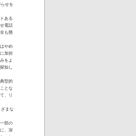
がらせを
トある
せ電話
全も懸
はやめ
せに加担
みをよ
探知し
典型的
ことな
て、リ
さまざまな
一部の
に、深