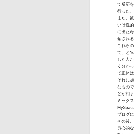
て反応を
行った。
また、彼
いは性的
に出た母
念される
これらの
て」とY
した人た
く分かっ
て正体は
それに加
なもので
どが相ま
ミックス
MySpa
ブログに
その後、
良心的な