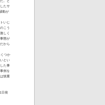
た。と
したサ
騒動が
トいじ
のこう
激しく
事態が
だから
いくつか
いとい
した事
事例を
は慎重
1日発