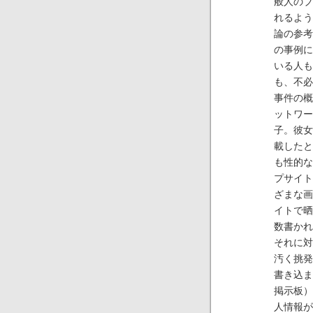
般人のブ
れるよう
論の参考
の事例に
いる人も
も、不必
事件の概
ットワー
子。彼女
載したと
も性的な
プサイト
ざまな画
イトで晒
数書かれ
それに対
汚く挑発
書き込ま
掲示板）
人情報が