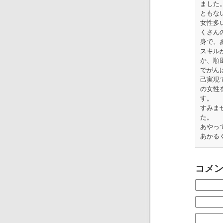
ました
ともな
女性多
くさん
身で、
スキル
か、順
でがん
己実現
の女性
す。
すみま
た。
あやっ
あかる
コメ