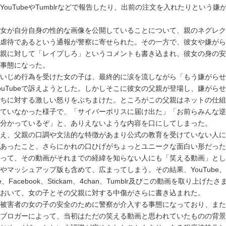
YouTubeやTumblrなどで報告したり、出前の注文を入れたりという嫌
女が自分自身の性的な画像を公開していることについて、親のネグレク
虐待であるという通報が警察に寄せられた。その一方で、彼女や嫌がら
親に対して「レイプしろ」というコメントも書き込まれ、彼女の身の安
事態になった。
いじめ行為を受けた女の子は、最終的に涙を流しながら「もう嫌がらせ
ouTubeで訴えようとした。しかしそこに彼女の父親が登場し、嫌がら
ちに対する激しい怒りをぶちまけた。ところがこの父親はネットの仕組
ていなかった様子で、「サイバーポリスに届け出た」「お前らみんな逆
分かっているぞ」と、ありえないような内容を口にしてしまった。
え、父親の口調や文法的な特徴があまり公式の教育を受けていない人に
あったこと、さらにかれの口ひげがちょっとユニークな面白い形だった
って、その動画がそれまでの経緯を知らない人にも「笑える動画」とし
やマッシュアップ版も含めて、広まってしまう。その結果、YouTube、
ce、Facebook、Stickam、4chan、Tumblr及びこの動画を取り上げた
おいて、女の子とその父親に対する中傷がさらに書き込まれた。
被害者の女の子の安全のために警察が介入する事態になっており、また
ブロガーによって、当初はただの笑える動画と思われていたものの背景