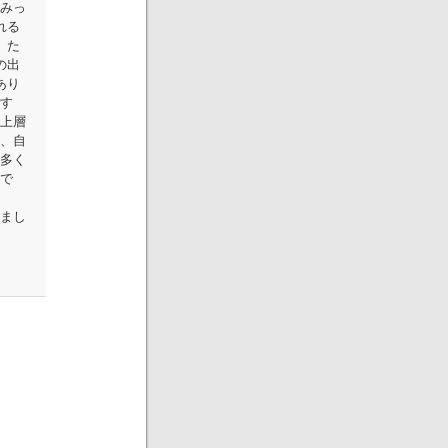
みっ
れる
、た
の出
あり
す
上層
、自
多く
で
まし