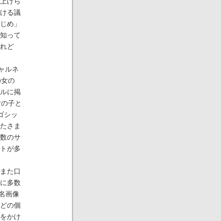
上げら
ける議
じめ」
知って
れど
シャルネ
の女の
ルに掲
女の子と
ゴシッ
いたさま
数のサ
ントが多
、また口
に多数
名画像
どの個
をかけ