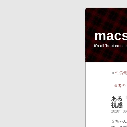
macs
it's all 'bout cats, '
«
性労働
医者の
ある
視感
2010年8月
２ちゃん