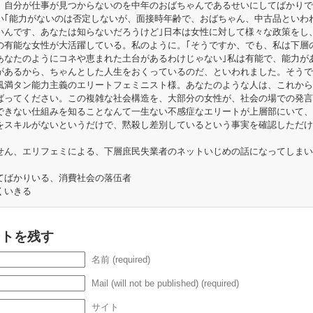
。自分が仕事が見つからないのを中年のおばちゃんであるせいにしてばかりで
い｢能力がないのは否定しないが、面接時年齢で、おばちゃん、中古品といわ
いんです、あなたは知らないだろうけど｣日本は女性に対して様々な政策をし
の有能な女性が大活躍している。私のように。｢そうですか、でも、私は下層
あなたのようにコネや恵まれた土台があるわけじゃない｣私は有能で、能力が
があるから、ちゃんとした人生をおくっているのだ、といわれました。そうで
風満タン能力主義のエリートフェミニスト様。あなたのような人は、これから
ばってください。この複雑な社会構造を、大部分の女性が、社会の場での発言
できない仕組みを知ることなんて一生ない不感症なエリートが上層部にいて、
をスキルがないというだけで、黙殺し差別しているという事実を確認しただけ
せん、エリフェミによる、下層庶民失業者のネットいじめの話になってしまい
てばかりいる、消費社会の落伍者
くいきる
ントを残す
名前 (required)
Mail (will not be published) (required)
サイト